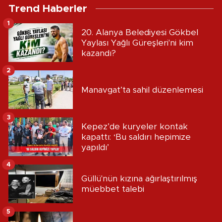
Trend Haberler
1
20. Alanya Belediyesi Gökbel
Yaylası Yağlı Güreşleri'ni kim
kazandı?
2
Manavgat’ta sahil düzenlemesi
3
Kepez’de kuryeler kontak
kapattı: ‘Bu saldırı hepimize
yapıldı’
4
Güllü'nün kızına ağırlaştırılmış
müebbet talebi
5