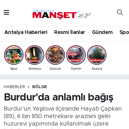
Asayiş
Antalya Nöbetçi Eczaneler
Antalya Haberleri
Resmi İlanlar
Gündem
Spo
Bilim & Teknoloji
Antalya Hava Durumu
Eğitim
Antalya Namaz Vakitleri
Ekonomi
Antalya Trafik Yoğunluk Haritası
Spor
Antalya
Güncel
İlçeler
Asayiş
Güncel
Süper Lig Puan Durumu ve Fikstür
HABERLER
BÖLGE
Burdur'da anlamlı bağış
Gündem
Tüm Manşetler
Burdur'un Yeşilova ilçesinde Hayati Çapkan
İlçeler
Son Dakika Haberleri
(89), 6 bin 850 metrekare arazisini geliri
huzurevi yapımında kullanılmak üzere
Kültür- Sanat
Haber Arşivi