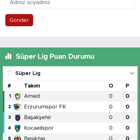
Gönder
Süper Lig Puan Durumu
Süper Lig
#
Takım
O
P
Amed
0
0
1
Erzurumspor FK
0
0
2
Başakşehir
0
0
3
Kocaelispor
0
0
4
Beşiktaş
0
0
5