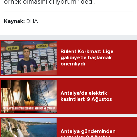
örnek olmasını diliyorum" dedi.
Kaynak:
DHA
Bülent Korkmaz: Lige
galibiyetle başlamak
önemliydi
Antalya'da elektrik
kesintileri: 9 Ağustos
Antalya gündeminden