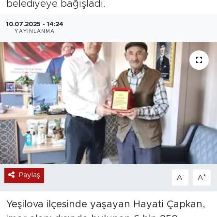
belediyeye bağışladı.
Magazin
10.07.2025 - 14:24
YAYINLANMA
Özel Haber
Politika
Resmi İlanlar
Sağlık
Spor
Turizm
Paylaş
-
+
A
A
Yeşilova ilçesinde yaşayan Hayati Çapkan,