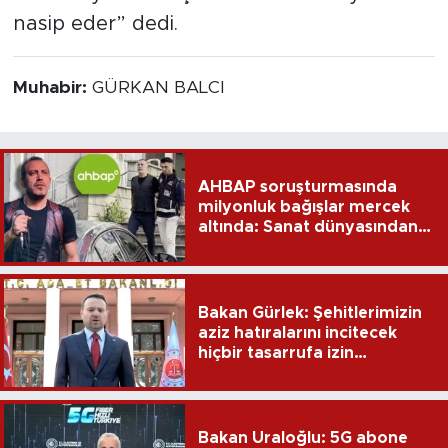
nasip eder” dedi.
Muhabir:
GÜRKAN BALCI
AHBAP soruşturmasında
milyonluk bağışlar mercek
altında: Sanat dünyasından
dikkat çeken transferler
Bakan Gürlek: Şehitlerimizin
aziz hatıralarını incitecek
hiçbir tasarrufa izin
verilmeyecek
Bakan Uraloğlu: 5G abone