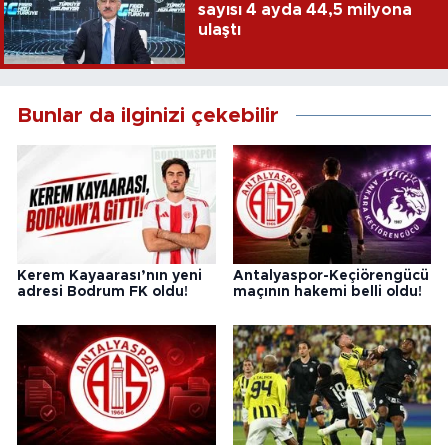
sayısı 4 ayda 44,5 milyona
ulaştı
Bunlar da ilginizi çekebilir
Kerem Kayaarası’nın yeni
Antalyaspor-Keçiörengücü
adresi Bodrum FK oldu!
maçının hakemi belli oldu!