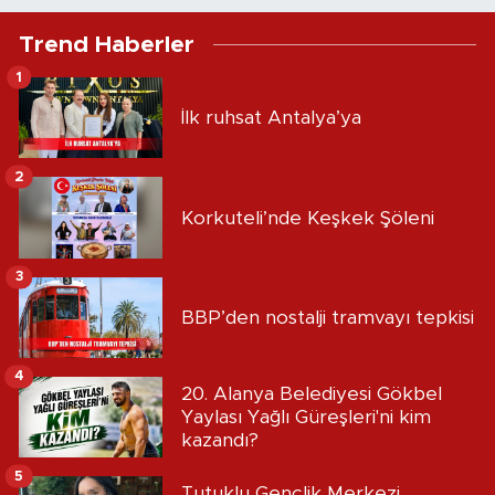
Trend Haberler
1
İlk ruhsat Antalya’ya
2
Korkuteli’nde Keşkek Şöleni
3
BBP’den nostalji tramvayı tepkisi
4
20. Alanya Belediyesi Gökbel
Yaylası Yağlı Güreşleri'ni kim
kazandı?
5
Tutuklu Gençlik Merkezi