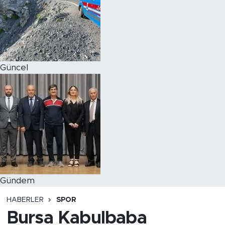
Magazin
Özel Haber
Güncel
Politika
Resmi İlanlar
Sağlık
Spor
Turizm
Gündem
HABERLER
SPOR
Bursa Kabulbaba