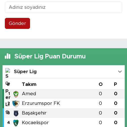
Gönder
Süper Lig Puan Durumu
Süper Lig
#
Takım
O
P
Amed
0
0
1
Erzurumspor FK
0
0
2
Başakşehir
0
0
3
Kocaelispor
0
0
4