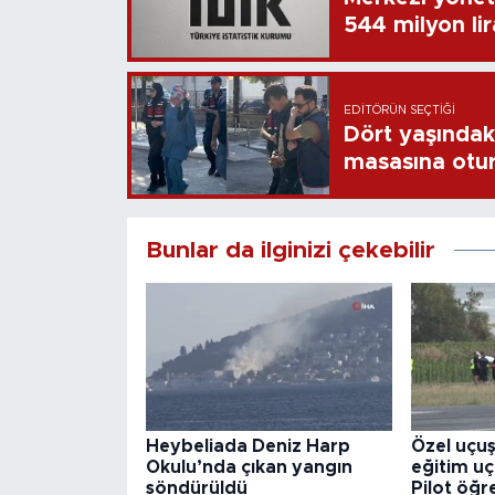
544 milyon li
EDITÖRÜN SEÇTIĞI
Dört yaşındaki
masasına otu
Bunlar da ilginizi çekebilir
Heybeliada Deniz Harp
Özel uçuş
Okulu’nda çıkan yangın
eğitim uça
söndürüldü
Pilot öğr