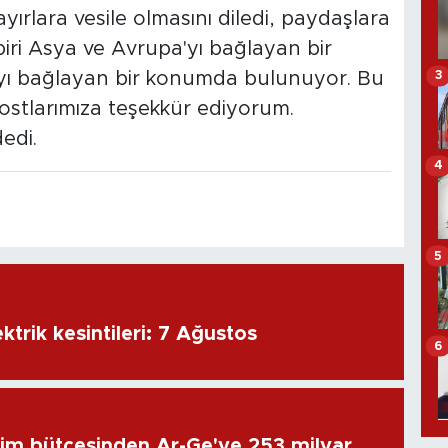
ırlara vesile olmasını diledi, paydaşlara
n biri Asya ve Avrupa'yı bağlayan bir
3
'yı bağlayan bir konumda bulunuyor. Bu
stlarımıza teşekkür ediyorum.
edi.
4
5
ktrik kesintileri: 7 Ağustos
6
im bütçesinden Ar-Ge'ye 253 milyar