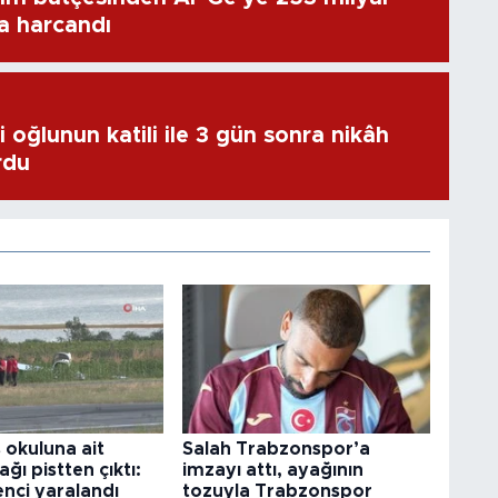
ra harcandı
 oğlunun katili ile 3 gün sonra nikâh
rdu
 okuluna ait
Salah Trabzonspor’a
ğı pistten çıktı:
imzayı attı, ayağının
enci yaralandı
tozuyla Trabzonspor