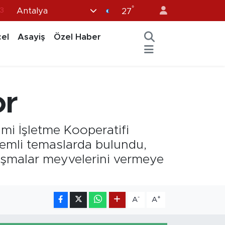
3
°
Antalya
27
0
el
Asayiş
Özel Haber
8
0
5
0
or
imi İşletme Kooperatifi
emli temaslarda bulundu,
alışmalar meyvelerini vermeye
-
+
A
A