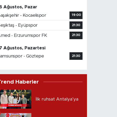
6 Ağustos, Pazar
aşakşehir - Kocaelispor
19:00
eşiktaş - Eyüpspor
21:30
med - Erzurumspor FK
21:30
7 Ağustos, Pazartesi
amsunspor - Göztepe
21:30
Trend Haberler
İlk ruhsat Antalya’ya