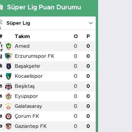
Süper Lig Puan Durumu
Süper Lig
#
Takım
O
P
Amed
0
0
1
Erzurumspor FK
0
0
2
Başakşehir
0
0
3
Kocaelispor
0
0
4
Beşiktaş
0
0
5
Eyüpspor
0
0
6
Galatasaray
0
0
7
Çorum FK
0
0
8
Gaziantep FK
0
0
9