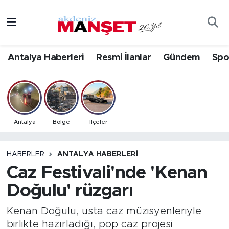
Asayiş
Antalya Nöbetçi Eczaneler
Antalya Haberleri
Resmi İlanlar
Gündem
Spo
Bilim & Teknoloji
Antalya Hava Durumu
Eğitim
Antalya Namaz Vakitleri
Ekonomi
Antalya Trafik Yoğunluk Haritası
Antalya
Bölge
İlçeler
Güncel
Süper Lig Puan Durumu ve Fikstür
HABERLER
ANTALYA HABERLERI
Caz Festivali'nde 'Kenan
Gündem
Tüm Manşetler
Doğulu' rüzgarı
İlçeler
Son Dakika Haberleri
Kenan Doğulu, usta caz müzisyenleriyle
Kültür- Sanat
Haber Arşivi
birlikte hazırladığı, pop caz projesi