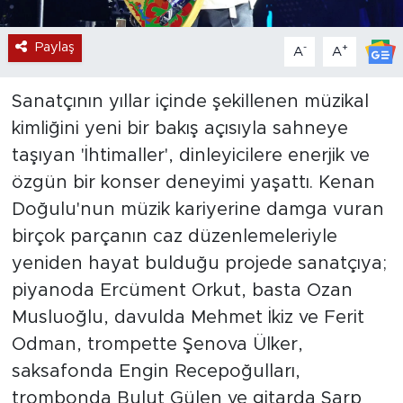
Paylaş
-
+
A
A
Sanatçının yıllar içinde şekillenen müzikal
kimliğini yeni bir bakış açısıyla sahneye
taşıyan 'İhtimaller', dinleyicilere enerjik ve
özgün bir konser deneyimi yaşattı. Kenan
Doğulu'nun müzik kariyerine damga vuran
birçok parçanın caz düzenlemeleriyle
yeniden hayat bulduğu projede sanatçıya;
piyanoda Ercüment Orkut, basta Ozan
Musluoğlu, davulda Mehmet İkiz ve Ferit
Odman, trompette Şenova Ülker,
saksafonda Engin Recepoğulları,
trombonda Bulut Gülen ve gitarda Sarp