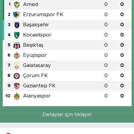
Amed
0
0
1
Erzurumspor FK
0
0
2
Başakşehir
0
0
3
Kocaelispor
0
0
4
Beşiktaş
0
0
5
Eyüpspor
0
0
6
Galatasaray
0
0
7
Çorum FK
0
0
8
Gaziantep FK
0
0
9
Alanyaspor
0
0
10
Detaylar için tıklayın