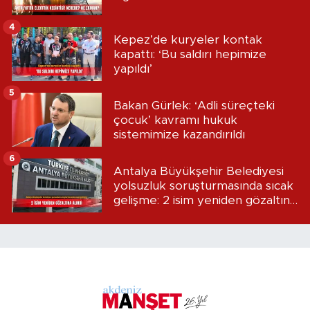
4
Kepez’de kuryeler kontak
kapattı: ‘Bu saldırı hepimize
yapıldı’
5
Bakan Gürlek: ‘Adli süreçteki
çocuk’ kavramı hukuk
sistemimize kazandırıldı
6
Antalya Büyükşehir Belediyesi
yolsuzluk soruşturmasında sıcak
gelişme: 2 isim yeniden gözaltına
alındı