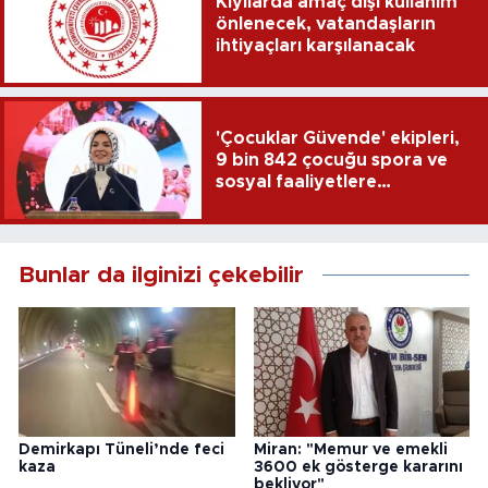
Kıyılarda amaç dışı kullanım
önlenecek, vatandaşların
ihtiyaçları karşılanacak
'Çocuklar Güvende' ekipleri,
9 bin 842 çocuğu spora ve
sosyal faaliyetlere
yönlendirdi
Bunlar da ilginizi çekebilir
Demirkapı Tüneli’nde feci
Miran: "Memur ve emekli
kaza
3600 ek gösterge kararını
bekliyor"