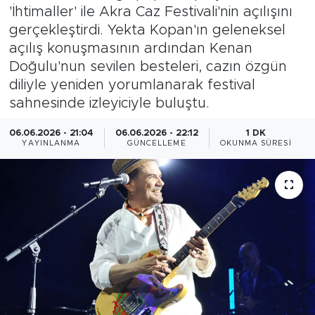
'İhtimaller' ile Akra Caz Festivali'nin açılışını
Magazin
gerçekleştirdi. Yekta Kopan'ın geleneksel
açılış konuşmasının ardından Kenan
Özel Haber
Doğulu'nun sevilen besteleri, cazın özgün
diliyle yeniden yorumlanarak festival
Politika
sahnesinde izleyiciyle buluştu.
Resmi İlanlar
06.06.2026 - 21:04
06.06.2026 - 22:12
1 DK
YAYINLANMA
GÜNCELLEME
OKUNMA SÜRESI
Sağlık
Spor
Turizm