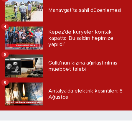
Manavgat’ta sahil düzenlemesi
4
Kepez’de kuryeler kontak
kapattı: ‘Bu saldırı hepimize
yapıldı’
5
Güllü'nün kızına ağırlaştırılmış
müebbet talebi
6
Antalya'da elektrik kesintileri: 8
Ağustos