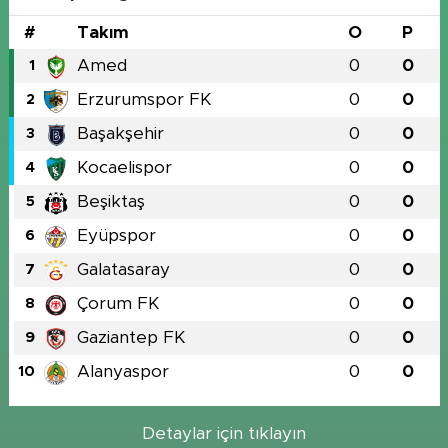
#
Takım
O
P
Amed
0
0
1
Erzurumspor FK
0
0
2
Başakşehir
0
0
3
Kocaelispor
0
0
4
Beşiktaş
0
0
5
Eyüpspor
0
0
6
Galatasaray
0
0
7
Çorum FK
0
0
8
Gaziantep FK
0
0
9
Alanyaspor
0
0
10
Detaylar için tıklayın