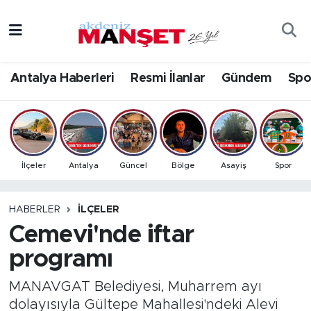
Asayiş
Antalya Nöbetçi Eczaneler
Antalya Haberleri
Resmi İlanlar
Gündem
Spo
Bilim & Teknoloji
Antalya Hava Durumu
Eğitim
Antalya Namaz Vakitleri
Ekonomi
Antalya Trafik Yoğunluk Haritası
İlçeler
Antalya
Güncel
Bölge
Asayiş
Spor
Güncel
Süper Lig Puan Durumu ve Fikstür
HABERLER
İLÇELER
Cemevi'nde iftar
Gündem
Tüm Manşetler
programı
İlçeler
Son Dakika Haberleri
MANAVGAT Belediyesi, Muharrem ayı
Kültür- Sanat
Haber Arşivi
dolayısıyla Gültepe Mahallesi'ndeki Alevi