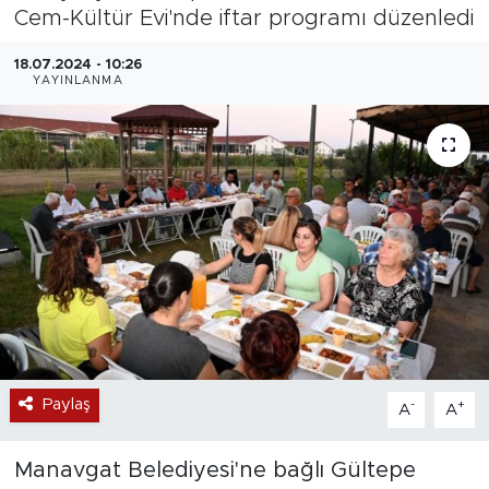
Cem-Kültür Evi'nde iftar programı düzenledi
Magazin
18.07.2024 - 10:26
YAYINLANMA
Özel Haber
Politika
Resmi İlanlar
Sağlık
Spor
Turizm
Paylaş
-
+
A
A
Manavgat Belediyesi'ne bağlı Gültepe