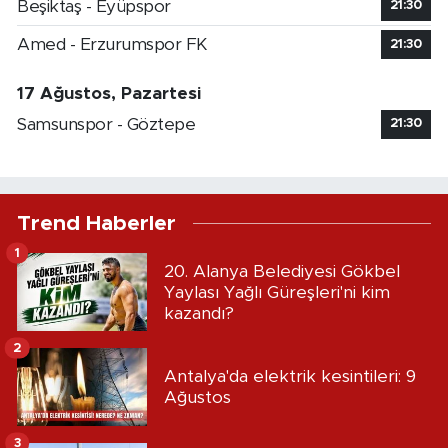
Beşiktaş - Eyüpspor
21:30
Amed - Erzurumspor FK
21:30
17 Ağustos, Pazartesi
Samsunspor - Göztepe
21:30
Trend Haberler
1
20. Alanya Belediyesi Gökbel
Yaylası Yağlı Güreşleri'ni kim
kazandı?
2
Antalya'da elektrik kesintileri: 9
Ağustos
3