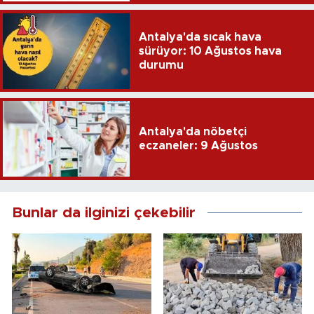
Antalya'da sıcak hava
sürüyor: 10 Ağustos hava
durumu
Antalya'da nöbetçi
eczaneler: 9 Ağustos
Bunlar da ilginizi çekebilir