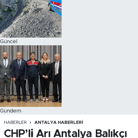
Magazin
Özel Haber
Güncel
Politika
Resmi İlanlar
Sağlık
Spor
Turizm
Gündem
HABERLER
ANTALYA HABERLERI
CHP’li Arı Antalya Balıkçı