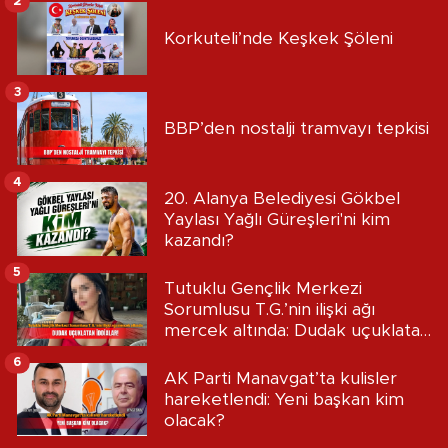
2
Korkuteli’nde Keşkek Şöleni
3
BBP’den nostalji tramvayı tepkisi
4
20. Alanya Belediyesi Gökbel
Yaylası Yağlı Güreşleri'ni kim
kazandı?
5
Tutuklu Gençlik Merkezi
Sorumlusu T.G.’nin ilişki ağı
mercek altında: Dudak uçuklatan
iddialar!
6
AK Parti Manavgat’ta kulisler
hareketlendi: Yeni başkan kim
olacak?