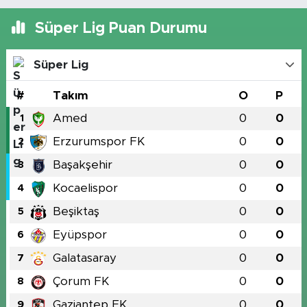
Süper Lig Puan Durumu
Süper Lig
#
Takım
O
P
Amed
0
0
1
Erzurumspor FK
0
0
2
Başakşehir
0
0
3
Kocaelispor
0
0
4
Beşiktaş
0
0
5
Eyüpspor
0
0
6
Galatasaray
0
0
7
Çorum FK
0
0
8
Gaziantep FK
0
0
9