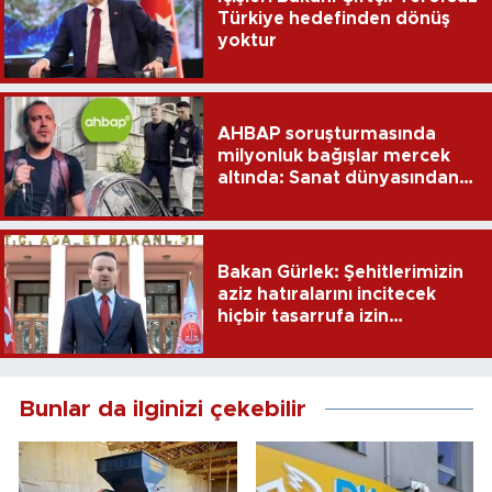
Türkiye hedefinden dönüş
yoktur
AHBAP soruşturmasında
milyonluk bağışlar mercek
altında: Sanat dünyasından
dikkat çeken transferler
Bakan Gürlek: Şehitlerimizin
aziz hatıralarını incitecek
hiçbir tasarrufa izin
verilmeyecek
Bunlar da ilginizi çekebilir