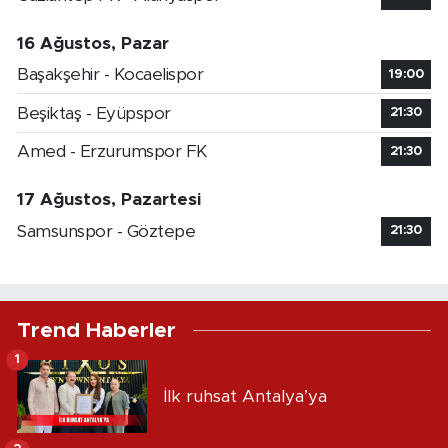
16 Ağustos, Pazar
Başakşehir - Kocaelispor
19:00
Beşiktaş - Eyüpspor
21:30
Amed - Erzurumspor FK
21:30
17 Ağustos, Pazartesi
Samsunspor - Göztepe
21:30
Trend Haberler
1
İlk ruhsat Antalya’ya