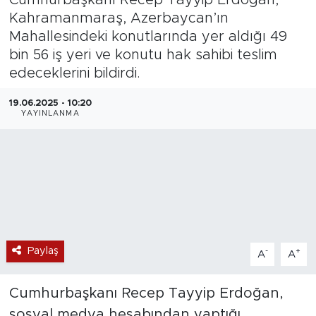
Kahramanmaraş, Azerbaycan’ın
Magazin
Mahallesindeki konutlarında yer aldığı 49
bin 56 iş yeri ve konutu hak sahibi teslim
Özel Haber
edeceklerini bildirdi.
Politika
19.06.2025 - 10:20
YAYINLANMA
Resmi İlanlar
Sağlık
Spor
Turizm
Paylaş
-
+
A
A
Cumhurbaşkanı Recep Tayyip Erdoğan,
sosyal medya hesabından yaptığı