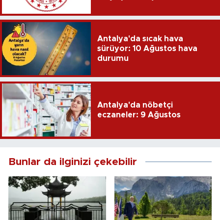
Antalya'da sıcak hava
sürüyor: 10 Ağustos hava
durumu
Antalya'da nöbetçi
eczaneler: 9 Ağustos
Bunlar da ilginizi çekebilir