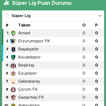
Süper Lig Puan Durumu
Süper Lig
#
Takım
O
P
Amed
0
0
1
Erzurumspor FK
0
0
2
Başakşehir
0
0
3
Kocaelispor
0
0
4
Beşiktaş
0
0
5
Eyüpspor
0
0
6
Galatasaray
0
0
7
Çorum FK
0
0
8
Gaziantep FK
0
0
9
Alanyaspor
0
0
10