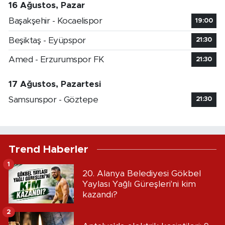
16 Ağustos, Pazar
Başakşehir - Kocaelispor
19:00
Beşiktaş - Eyüpspor
21:30
Amed - Erzurumspor FK
21:30
17 Ağustos, Pazartesi
Samsunspor - Göztepe
21:30
Trend Haberler
1
20. Alanya Belediyesi Gökbel
Yaylası Yağlı Güreşleri'ni kim
kazandı?
2