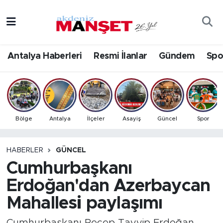
Asayiş
Antalya Nöbetçi Eczaneler
Antalya Haberleri
Resmi İlanlar
Gündem
Spo
Bilim & Teknoloji
Antalya Hava Durumu
Eğitim
Antalya Namaz Vakitleri
Ekonomi
Antalya Trafik Yoğunluk Haritası
Bölge
Antalya
İlçeler
Asayiş
Güncel
Spor
Güncel
Süper Lig Puan Durumu ve Fikstür
HABERLER
GÜNCEL
Cumhurbaşkanı
Gündem
Tüm Manşetler
Erdoğan'dan Azerbaycan
İlçeler
Son Dakika Haberleri
Mahallesi paylaşımı
Kültür- Sanat
Haber Arşivi
Cumhurbaşkanı Recep Tayyip Erdoğan,