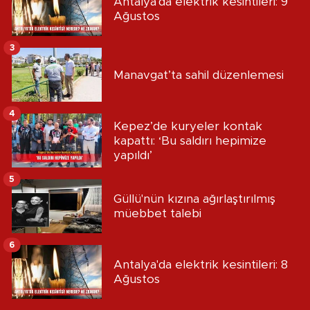
Antalya'da elektrik kesintileri: 9
Ağustos
3
Manavgat’ta sahil düzenlemesi
4
Kepez’de kuryeler kontak
kapattı: ‘Bu saldırı hepimize
yapıldı’
5
Güllü'nün kızına ağırlaştırılmış
müebbet talebi
6
Antalya'da elektrik kesintileri: 8
Ağustos