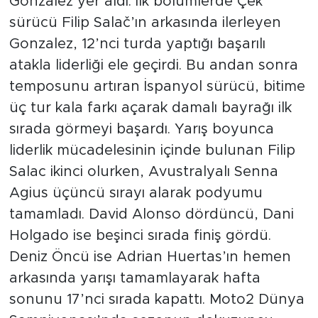
Gonzalez yer aldı. İlk bölümlerde Çek
sürücü Filip Salač’ın arkasında ilerleyen
Gonzalez, 12’nci turda yaptığı başarılı
atakla liderliği ele geçirdi. Bu andan sonra
temposunu artıran İspanyol sürücü, bitime
üç tur kala farkı açarak damalı bayrağı ilk
sırada görmeyi başardı. Yarış boyunca
liderlik mücadelesinin içinde bulunan Filip
Salac ikinci olurken, Avustralyalı Senna
Agius üçüncü sırayı alarak podyumu
tamamladı. David Alonso dördüncü, Dani
Holgado ise beşinci sırada finiş gördü.
Deniz Öncü ise Adrian Huertas’ın hemen
arkasında yarışı tamamlayarak hafta
sonunu 17’nci sırada kapattı. Moto2 Dünya