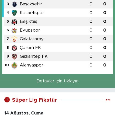
Başakşehir
0
0
3
Kocaelispor
0
0
4
Beşiktaş
0
0
5
Eyüpspor
0
0
6
Galatasaray
0
0
7
Çorum FK
0
0
8
Gaziantep FK
0
0
9
Alanyaspor
0
0
10
Detaylar için tıklayın
Süper Lig Fikstür
14 Ağustos, Cuma