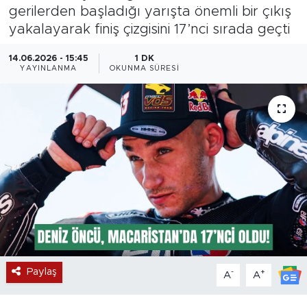
gerilerden başladığı yarışta önemli bir çıkış
Magazin
yakalayarak finiş çizgisini 17’nci sırada geçti
Özel Haber
14.06.2026 - 15:45
1 DK
YAYINLANMA
OKUNMA SÜRESI
Politika
Resmi İlanlar
Sağlık
Spor
Turizm
Paylaş
-
+
A
A