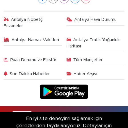
Antalya Nöbetçi
Antalya Hava Durumu
Eczaneler
Antalya Namaz Vakitleri
Antalya Trafik Yoğunluk
Haritası
Puan Durumu ve Fikstür
Tüm Manşetler
Son Dakika Haberleri
Haber Arşivi
RSS
Copyright © 2025. Her hakkı saklıdır.
En iyi site deneyimi sağlamak için
çerezlerden faydalanıyoruz. Detaylar için