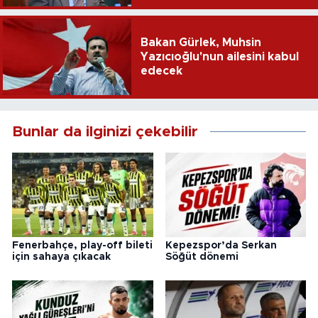
Bakan Gürlek, Muhsin
Yazıcıoğlu'nun ailesini kabul
edecek
Bunlar da ilginizi çekebilir
Fenerbahçe, play-off bileti
Kepezspor’da Serkan
için sahaya çıkacak
Söğüt dönemi