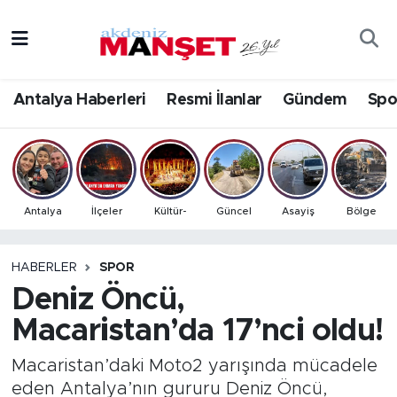
Asayiş
Antalya Nöbetçi Eczaneler
Antalya Haberleri
Resmi İlanlar
Gündem
Spo
Bilim & Teknoloji
Antalya Hava Durumu
Eğitim
Antalya Namaz Vakitleri
Ekonomi
Antalya Trafik Yoğunluk Haritası
Antalya
İlçeler
Kültür-
Güncel
Asayiş
Bölge
Güncel
Süper Lig Puan Durumu ve Fikstür
HABERLER
SPOR
Deniz Öncü,
Gündem
Tüm Manşetler
Macaristan’da 17’nci oldu!
İlçeler
Son Dakika Haberleri
Macaristan’daki Moto2 yarışında mücadele
Kültür- Sanat
Haber Arşivi
eden Antalya’nın gururu Deniz Öncü,