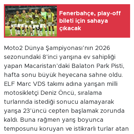
Fenerbahçe, play-off
bileti için sahaya
çıkacak
Moto2 Dünya Şampiyonası’nın 2026
sezonundaki 8’inci yarışına ev sahipliği
yapan Macaristan’daki Balaton Park Pisti,
hafta sonu büyük heyecana sahne oldu.
ELF Marc VDS takımı adına yarışan milli
motosikletçi Deniz Öncü, sıralama
turlarında istediği sonucu alamayarak
yarışa 23’üncü cepten başlamak zorunda
kaldı. Buna rağmen yarış boyunca
temposunu koruyan ve istikrarlı turlar atan