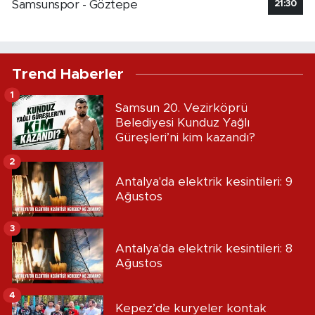
Samsunspor - Göztepe
21:30
Trend Haberler
1
Samsun 20. Vezirköprü
Belediyesi Kunduz Yağlı
Güreşleri’ni kim kazandı?
2
Antalya'da elektrik kesintileri: 9
Ağustos
3
Antalya'da elektrik kesintileri: 8
Ağustos
4
Kepez’de kuryeler kontak