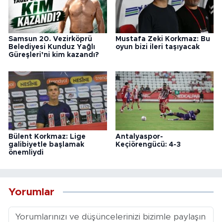
Samsun 20. Vezirköprü
Mustafa Zeki Korkmaz: Bu
Belediyesi Kunduz Yağlı
oyun bizi ileri taşıyacak
Güreşleri’ni kim kazandı?
Bülent Korkmaz: Lige
Antalyaspor-
galibiyetle başlamak
Keçiörengücü: 4-3
önemliydi
Yorumlar