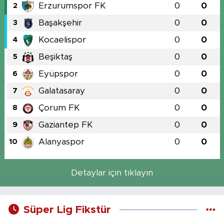
Erzurumspor FK
0
0
2
Başakşehir
0
0
3
Kocaelispor
0
0
4
Beşiktaş
0
0
5
Eyüpspor
0
0
6
Galatasaray
0
0
7
Çorum FK
0
0
8
Gaziantep FK
0
0
9
Alanyaspor
0
0
10
Detaylar için tıklayın
Süper Lig Fikstür