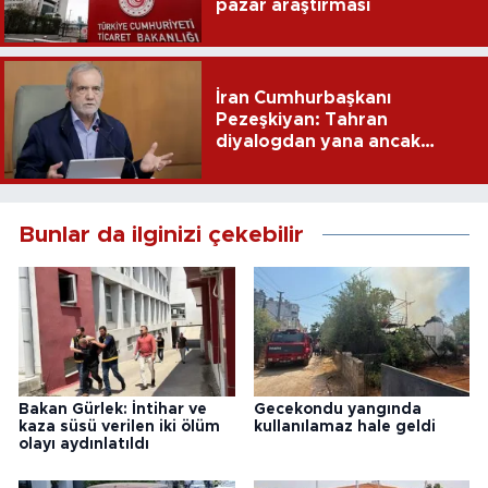
pazar araştırması
İran Cumhurbaşkanı
Pezeşkiyan: Tahran
diyalogdan yana ancak
teslime zorlanamaz
Bunlar da ilginizi çekebilir
Bakan Gürlek: İntihar ve
Gecekondu yangında
kaza süsü verilen iki ölüm
kullanılamaz hale geldi
olayı aydınlatıldı