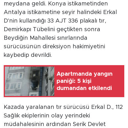
meydana geldi. Konya istikametinden
Antalya istikametine seyir halindeki Erkal
D'nin kullandığı 33 AJT 336 plakalı tır,
Demirkapı Tübelini geçtikten sonra
Beydiğin Mahallesi sınırlarında
sürücüsünün direksiyon hakimiyetini
kaybedip devrildi.
Apartmanda yangın
paniği: 5 kişi
dumandan etkilendi
Kazada yaralanan tır sürücüsü Erkal D., 112
Sağlık ekiplerinin olay yerindeki
müdahalesinin ardından Serik Devlet