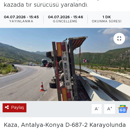
kazada tır sürücüsü yaralandı.
Magazin
04.07.2026 - 15:45
04.07.2026 - 15:46
1 DK
YAYINLANMA
GÜNCELLEME
OKUNMA SÜRESI
Özel Haber
Politika
Resmi İlanlar
Sağlık
Spor
Turizm
Paylaş
-
+
A
A
Kaza, Antalya-Konya D-687-2 Karayolunda