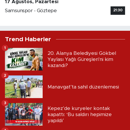
17 Ağustos, Pazartesi
Samsunspor - Göztepe
21:30
Trend Haberler
1
20. Alanya Belediyesi Gökbel
Yaylası Yağlı Güreşleri'ni kim
kazandı?
2
Manavgat’ta sahil düzenlemesi
3
Kepez’de kuryeler kontak
kapattı: ‘Bu saldırı hepimize
yapıldı’