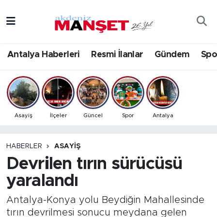
Asayiş
Antalya Nöbetçi Eczaneler
Antalya Haberleri
Resmi İlanlar
Gündem
Spo
Bilim & Teknoloji
Antalya Hava Durumu
Eğitim
Antalya Namaz Vakitleri
Ekonomi
Antalya Trafik Yoğunluk Haritası
Asayiş
İlçeler
Güncel
Spor
Antalya
Güncel
Süper Lig Puan Durumu ve Fikstür
HABERLER
ASAYIŞ
Devrilen tırın sürücüsü
Gündem
Tüm Manşetler
yaralandı
İlçeler
Son Dakika Haberleri
Antalya-Konya yolu Beydiğin Mahallesinde
Kültür- Sanat
Haber Arşivi
tırın devrilmesi sonucu meydana gelen