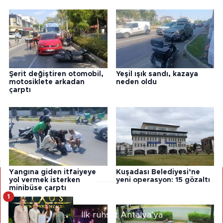
Gaziantep FK - Alanyaspor
21:30
16 Ağustos, Pazar
Başakşehir - Kocaelispor
19:00
Beşiktaş - Eyüpspor
21:30
Şerit değiştiren otomobil,
Yeşil ışık sandı, kazaya
motosiklete arkadan
neden oldu
çarptı
Amed - Erzurumspor FK
21:30
17 Ağustos, Pazartesi
Samsunspor - Göztepe
21:30
Yangına giden itfaiyeye
Kuşadası Belediyesi’ne
yol vermek isterken
yeni operasyon: 15 gözaltı
Trend Haberler
minibüse çarptı
1
İlk ruhsat Antalya’ya