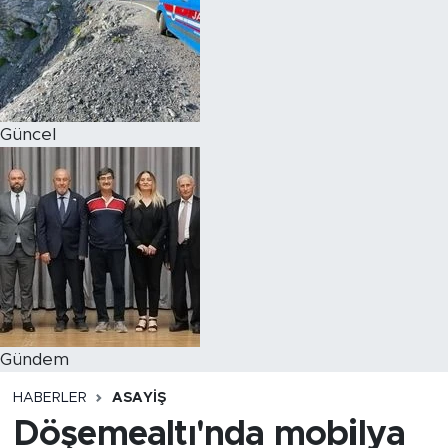
Magazin
Özel Haber
Güncel
Politika
Resmi İlanlar
Sağlık
Spor
Turizm
Gündem
HABERLER
ASAYIŞ
Döşemealtı'nda mobilya