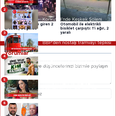
2
Korkuteli’nde Keşkek Şöleni
Antalya'da denize giren 2
Otomobil ile elektrikli
arkadaş boğuldu
bisiklet çarpıştı: 1'i ağır, 2
yaralı
3
BBP’den nostalji tramvayı tepkisi
Yorumlar
4
20. Alanya Belediyesi Gökbel
Yaylası Yağlı Güreşleri'ni kim
kazandı?
5
Tutuklu Gençlik Merkezi
Sorumlusu T.G.’nin ilişki ağı
mercek altında: Dudak uçuklatan
iddialar!
6
AK Parti Manavgat’ta kulisler
Gönder
hareketlendi: Yeni başkan kim