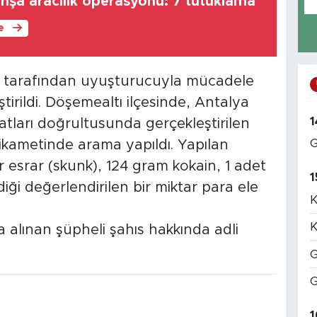
hşa aracılık operasyonu: 7 tutuklama
le
ı tarafından uyuşturucuyla mücadele
rildi. Döşemealtı ilçesinde, Antalya
1
atları doğrultusunda gerçekleştirilen
G
ikametinde arama yapıldı. Yapılan
 esrar (skunk), 124 gram kokain, 1 adet
1
diği değerlendirilen bir miktar para ele
K
K
alınan şüpheli şahıs hakkında adli
G
G
1