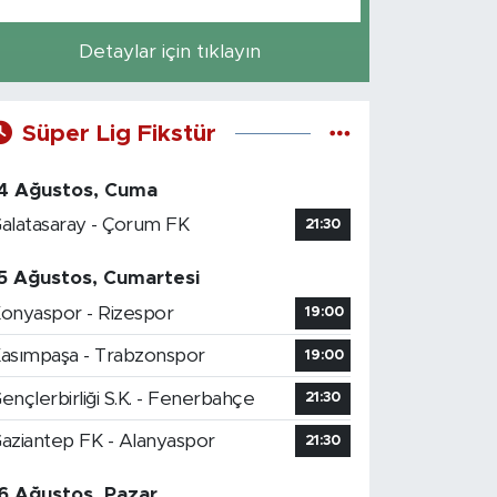
Detaylar için tıklayın
Süper Lig Fikstür
4 Ağustos, Cuma
alatasaray - Çorum FK
21:30
5 Ağustos, Cumartesi
onyaspor - Rizespor
19:00
asımpaşa - Trabzonspor
19:00
ençlerbirliği S.K. - Fenerbahçe
21:30
aziantep FK - Alanyaspor
21:30
6 Ağustos, Pazar