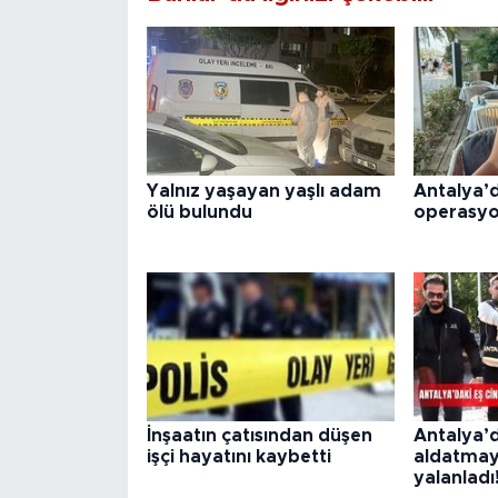
Yalnız yaşayan yaşlı adam
Antalya’d
ölü bulundu
operasyo
İnşaatın çatısından düşen
Antalya’d
işçi hayatını kaybetti
aldatmayı
yalanladı