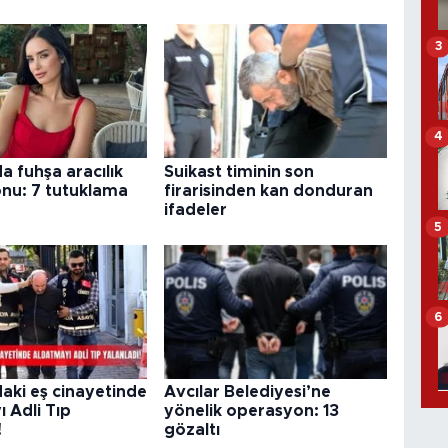
3
4
a fuhşa aracılık
Suikast timinin son
nu: 7 tutuklama
firarisinden kan donduran
ifadeler
5
6
aki eş cinayetinde
Avcılar Belediyesi’ne
 Adli Tıp
yönelik operasyon: 13
!
gözaltı