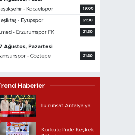
aşakşehir - Kocaelispor
19:00
eşiktaş - Eyüpspor
21:30
med - Erzurumspor FK
21:30
7 Ağustos, Pazartesi
amsunspor - Göztepe
21:30
Trend Haberler
İlk ruhsat Antalya’ya
Korkuteli’nde Keşkek