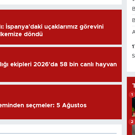
B
B
: İspanya'daki uçaklarımız görevini
A
lkemize döndü
1
S
ığı ekipleri 2026'da 58 bin canlı hayvan
1
eminden seçmeler: 5 Ağustos
2