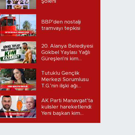
Şöleni
BBP’den nostalji
tramvayı tepkisi
20. Alanya Belediyesi
Gökbel Yaylası Yağlı
Güreşleri'ni kim
kazandı?
Tutuklu Gençlik
Merkezi Sorumlusu
T.G.’nin ilişki ağı
mercek altında:
Dudak uçuklatan
AK Parti Manavgat’ta
iddialar!
kulisler hareketlendi:
Yeni başkan kim
olacak?