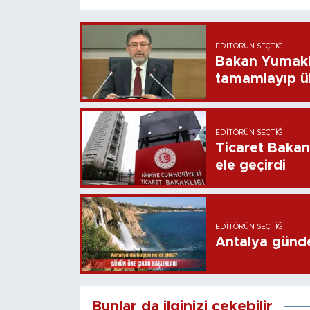
EDITÖRÜN SEÇTIĞI
Bakan Yumaklı
tamamlayıp ü
EDITÖRÜN SEÇTIĞI
Ticaret Bakanl
ele geçirdi
EDITÖRÜN SEÇTIĞI
Antalya günd
Bunlar da ilginizi çekebilir