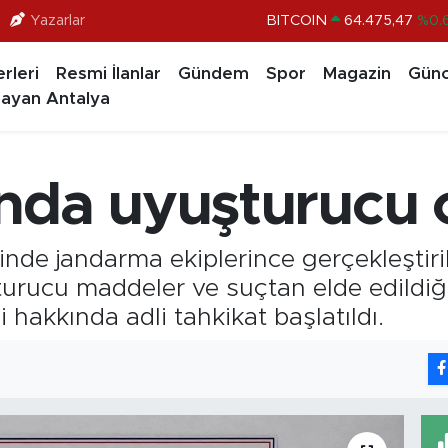
Yazarlar
BITCOIN
64.475,47
%0.
DOLAR
47,5971
%0.
rleri
Resmi İlanlar
Gündem
Spor
Magazin
Günc
EURO
55,1336
%0.
ayan Antalya
STERLİN
64,2534
%0.
GRAM ALTIN
6518.23
%0.
'nda uyuşturucu
BİST100
13.703
inde jandarma ekiplerince gerçekleştir
rucu maddeler ve suçtan elde edildiği
li hakkında adli tahkikat başlatıldı.