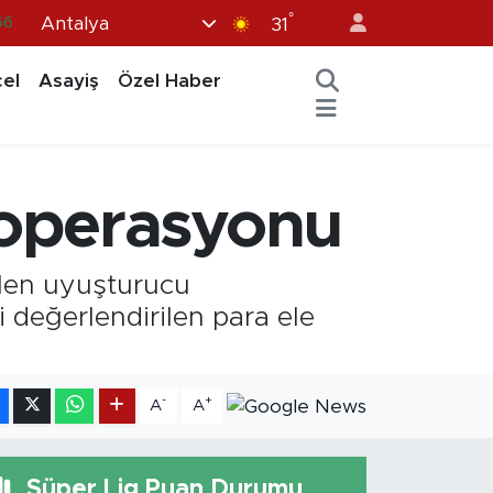
°
Antalya
66
31
05
el
Asayiş
Özel Haber
18
22
39
 operasyonu
%0
ilen uyuşturucu
 değerlendirilen para ele
-
+
A
A
Süper Lig Puan Durumu