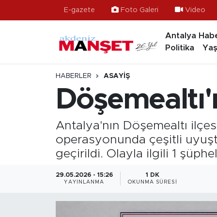
E-gazete
Foto Galeri
Video
Antalya Habe
Asayiş
Hava Durumu
Politika
Yaş
Bilim & Teknoloji
Trafik Durumu
HABERLER
ASAYIŞ
Eğitim
Süper Lig Puan Durumu ve Fikstür
Döşemealtı
Ekonomi
Tüm Manşetler
Antalya'nın Döşemealtı ilçes
Güncel
Son Dakika Haberleri
operasyonunda çeşitli uyuştu
geçirildi. Olayla ilgili 1 şüphe
Gündem
Haber Arşivi
29.05.2026 - 15:26
1 DK
YAYINLANMA
OKUNMA SÜRESI
İlçeler
Kültür- Sanat