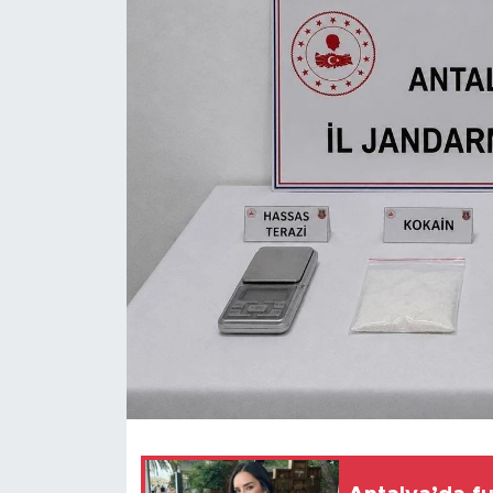
Magazin
Özel Haber
Politika
Resmi İlanlar
Sağlık
Spor
Turizm