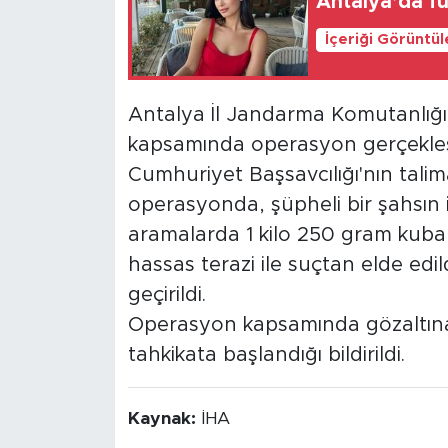
Antalya’da fu
İçeriği Görüntü
Antalya İl Jandarma Komutanlığ
kapsamında operasyon gerçekleşti
Cumhuriyet Başsavcılığı'nın talim
operasyonda, şüpheli bir şahsın 
aramalarda 1 kilo 250 gram kubar
hassas terazi ile suçtan elde edil
geçirildi.
Operasyon kapsamında gözaltına 
tahkikata başlandığı bildirildi.
Kaynak:
İHA