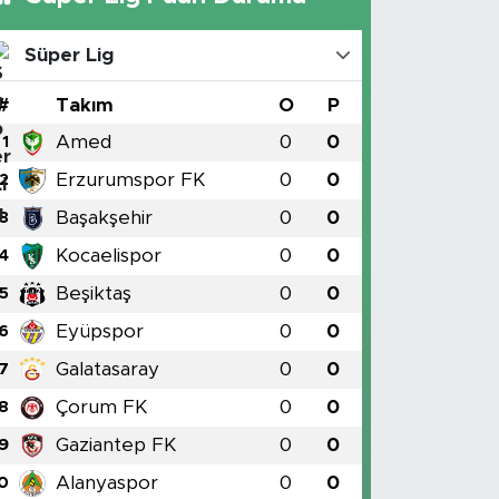
Süper Lig
#
Takım
O
P
Amed
0
0
1
Erzurumspor FK
0
0
2
Başakşehir
0
0
3
Kocaelispor
0
0
4
Beşiktaş
0
0
5
Eyüpspor
0
0
6
Galatasaray
0
0
7
Çorum FK
0
0
8
Gaziantep FK
0
0
9
Alanyaspor
0
0
0