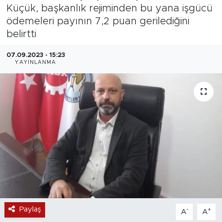
Küçük, başkanlık rejiminden bu yana işgücü
Magazin
ödemeleri payının 7,2 puan gerilediğini
belirtti
Özel Haber
07.09.2023 - 15:23
YAYINLANMA
Politika
Resmi İlanlar
Sağlık
Spor
Turizm
Paylaş
-
+
A
A