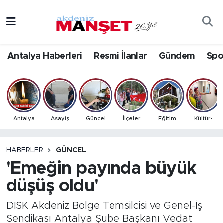
Asayiş
Antalya Nöbetçi Eczaneler
Antalya Haberleri
Resmi İlanlar
Gündem
Spo
Bilim & Teknoloji
Antalya Hava Durumu
Eğitim
Antalya Namaz Vakitleri
Ekonomi
Antalya Trafik Yoğunluk Haritası
Antalya
Asayiş
Güncel
İlçeler
Eğitim
Kültür-
Güncel
Süper Lig Puan Durumu ve Fikstür
HABERLER
GÜNCEL
'Emeğin payında büyük
Gündem
Tüm Manşetler
düşüş oldu'
İlçeler
Son Dakika Haberleri
DİSK Akdeniz Bölge Temsilcisi ve Genel-İş
Kültür- Sanat
Haber Arşivi
Sendikası Antalya Şube Başkanı Vedat