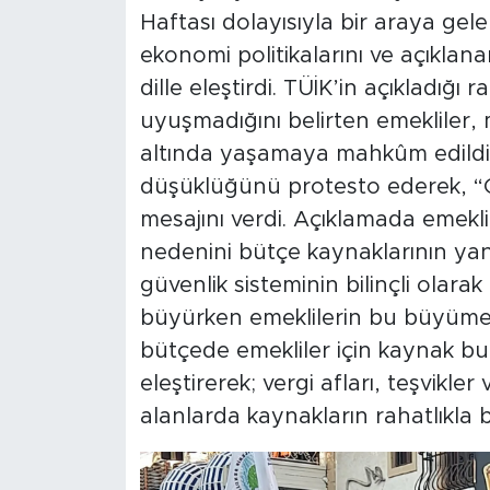
Haftası dolayısıyla bir araya gel
ekonomi politikalarını ve açıklan
dille eleştirdi. TÜİK’in açıkladığı
uyuşmadığını belirten emekliler, m
altında yaşamaya mahkûm edildiğin
düşüklüğünü protesto ederek, “G
mesajını verdi. Açıklamada emekl
nedenini bütçe kaynaklarının yan
güvenlik sisteminin bilinçli olarak 
büyürken emeklilerin bu büyümede
bütçede emekliler için kaynak bu
eleştirerek; vergi afları, teşvikle
alanlarda kaynakların rahatlıkl