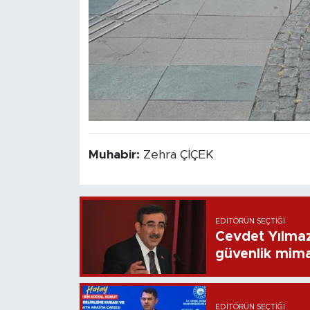
Muhabir:
Zehra ÇİÇEK
EDITÖRÜN SEÇTIĞI
Cevdet Yılmaz
güvenlik mima
EDITÖRÜN SEÇTIĞI