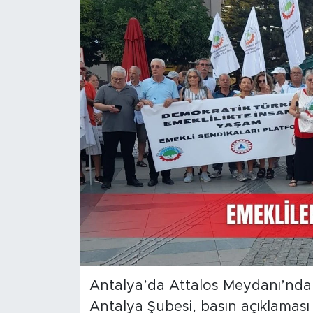
Magazin
Özel Haber
Politika
Resmi İlanlar
Sağlık
Spor
Turizm
Antalya’da Attalos Meydanı’nda 
Antalya Şubesi, basın açıklaması