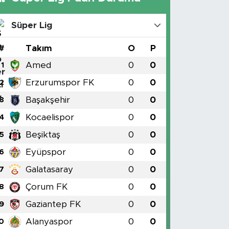
Süper Lig
#
Takım
O
P
Amed
0
0
1
Erzurumspor FK
0
0
2
Başakşehir
0
0
3
Kocaelispor
0
0
4
Beşiktaş
0
0
5
Eyüpspor
0
0
6
Galatasaray
0
0
7
Çorum FK
0
0
8
Gaziantep FK
0
0
9
Alanyaspor
0
0
0