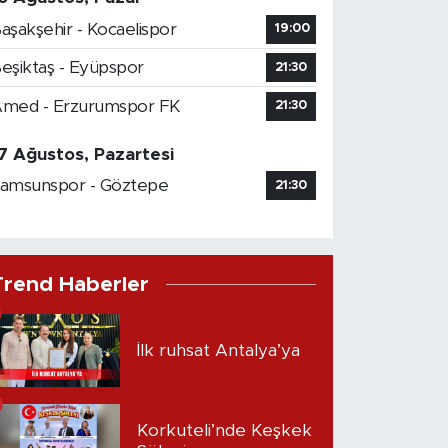
aşakşehir - Kocaelispor
19:00
eşiktaş - Eyüpspor
21:30
med - Erzurumspor FK
21:30
7 Ağustos, Pazartesi
amsunspor - Göztepe
21:30
Trend Haberler
İlk ruhsat Antalya’ya
Korkuteli’nde Keşkek