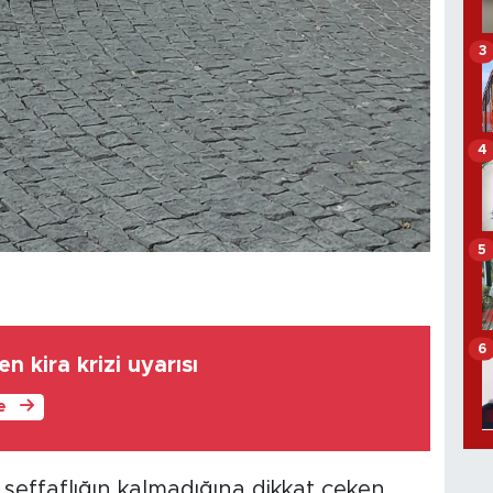
3
4
5
6
kira krizi uyarısı
le
şeffaflığın kalmadığına dikkat çeken