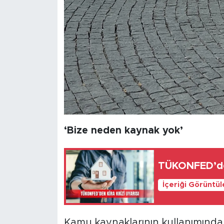
‘Bize neden kaynak yok’
TÜKONFED’den 
İçeriği Görüntü
Kamu kaynaklarının kullanımında 