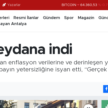
Yazarlar
DOLAR
47,7069
%0.1
EURO
55,0265
%0.0
rleri
Resmi İlanlar
Gündem
Spor
Magazin
Günc
STERLİN
64,1897
%0.0
ayan Antalya
GRAM ALTIN
6618.49
%2.
BİST100
13.887
%6
eydana indi
BITCOIN
64.360,53
%-0.7
nan enflasyon verilerine ve derinleşen 
ayın yetersizliğine isyan etti, “Gerçek