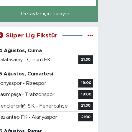
Detaylar için tıklayın
Süper Lig Fikstür
4 Ağustos, Cuma
alatasaray - Çorum FK
21:30
5 Ağustos, Cumartesi
onyaspor - Rizespor
19:00
asımpaşa - Trabzonspor
19:00
ençlerbirliği S.K. - Fenerbahçe
21:30
aziantep FK - Alanyaspor
21:30
6 Ağustos, Pazar