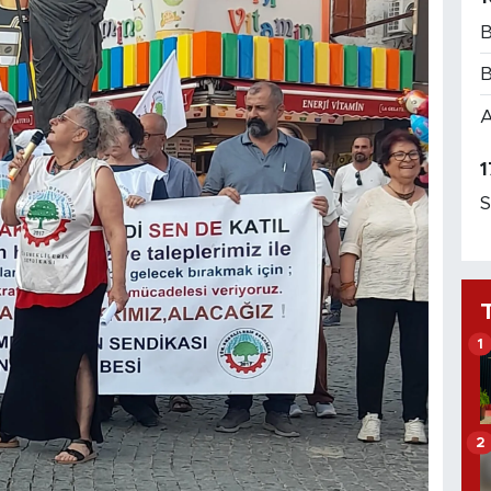
B
B
A
1
S
1
2