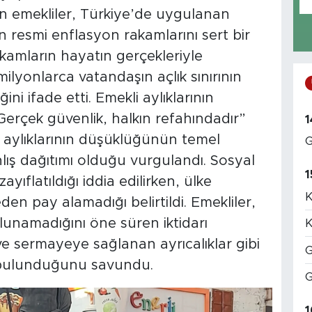
en emekliler, Türkiye’de uygulanan
an resmi enflasyon rakamlarını sert bir
 rakamların hayatın gerçekleriyle
ilyonlarca vatandaşın açlık sınırının
i ifade etti. Emekli aylıklarının
erçek güvenlik, halkın refahındadır”
1
i aylıklarının düşüklüğünün temel
G
lış dağıtımı olduğu vurgulandı. Sosyal
1
zayıflatıldığı iddia edilirken, ülke
K
n pay alamadığı belirtildi. Emekliler,
lunamadığını öne süren iktidarı
K
r ve sermayeye sağlanan ayrıcalıklar gibi
G
a bulunduğunu savundu.
G
1