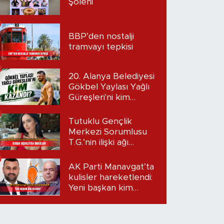
Şöleni
BBP’den nostalji
tramvayı tepkisi
20. Alanya Belediyesi
Gökbel Yaylası Yağlı
Güreşleri'ni kim
kazandı?
Tutuklu Gençlik
Merkezi Sorumlusu
T.G.’nin ilişki ağı
mercek altında:
Dudak uçuklatan
AK Parti Manavgat’ta
iddialar!
kulisler hareketlendi:
Yeni başkan kim
olacak?