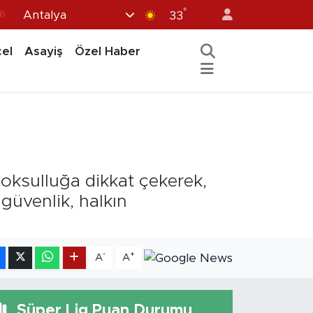
°
Antalya
7
33
1
el
Asayiş
Özel Haber
2
12
4
6
yoksulluğa dikkat çekerek,
 güvenlik, halkın
-
+
A
A
Süper Lig Puan Durumu