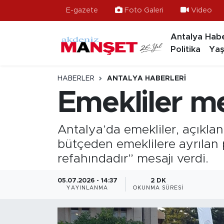
E-gazete
Foto Galeri
Video
Antalya Habe
Asayiş
Hava Durumu
Politika
Yaş
Bilim & Teknoloji
Trafik Durumu
HABERLER
ANTALYA HABERLERI
Eğitim
Süper Lig Puan Durumu ve Fikstür
Emekliler m
Ekonomi
Tüm Manşetler
Antalya’da emekliler, açıkla
Güncel
Son Dakika Haberleri
bütçeden emeklilere ayrılan p
refahındadır” mesajı verdi.
Gündem
Haber Arşivi
05.07.2026 - 14:37
2 DK
YAYINLANMA
OKUNMA SÜRESI
İlçeler
Kültür- Sanat