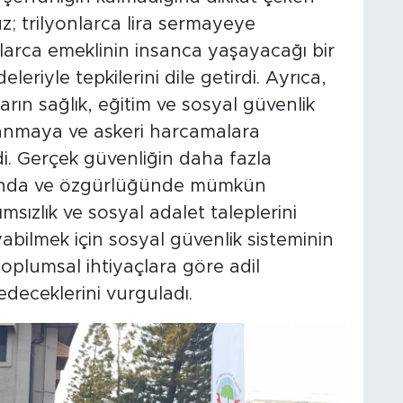
uz; trilyonlarca lira sermayeye
nlarca emeklinin insanca yaşayacağı bir
leriyle tepkilerini dile getirdi. Ayrıca,
arın sağlık, eğitim ve sosyal güvenlik
hlanmaya ve askeri harcamalara
irdi. Gerçek güvenliğin daha fazla
ahında ve özgürlüğünde mümkün
sızlık ve sosyal adalet taleplerini
yabilmek için sosyal güvenlik sisteminin
toplumsal ihtiyaçlara göre adil
deceklerini vurguladı.