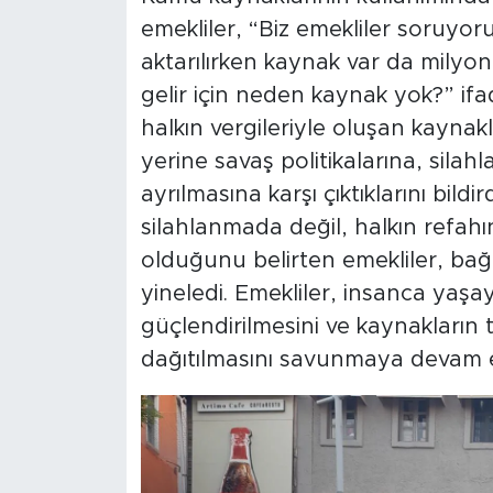
emekliler, “Biz emekliler soruyor
aktarılırken kaynak var da milyo
gelir için neden kaynak yok?” ifade
halkın vergileriyle oluşan kaynakl
yerine savaş politikalarına, sila
ayrılmasına karşı çıktıklarını bild
silahlanmada değil, halkın ref
olduğunu belirten emekliler, bağım
yineledi. Emekliler, insanca yaşa
güçlendirilmesini ve kaynakların 
dağıtılmasını savunmaya devam e