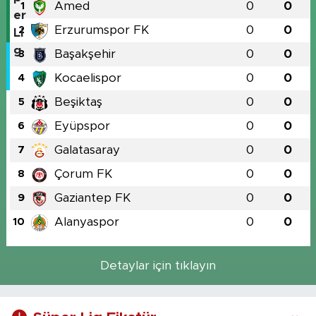
Amed
0
0
1
Erzurumspor FK
0
0
2
Başakşehir
0
0
3
Kocaelispor
0
0
4
Beşiktaş
0
0
5
Eyüpspor
0
0
6
Galatasaray
0
0
7
Çorum FK
0
0
8
Gaziantep FK
0
0
9
Alanyaspor
0
0
10
Detaylar için tıklayın