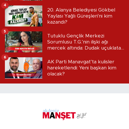
4
20. Alanya Belediyesi Gökbel
Yaylası Yağlı Güreşleri'ni kim
kazandı?
5
Tutuklu Gençlik Merkezi
Sorumlusu T.G.’nin ilişki ağı
mercek altında: Dudak uçuklatan
iddialar!
6
AK Parti Manavgat’ta kulisler
hareketlendi: Yeni başkan kim
olacak?