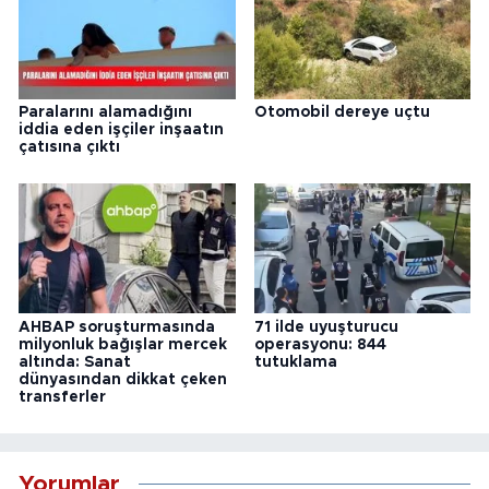
Paralarını alamadığını
Otomobil dereye uçtu
iddia eden işçiler inşaatın
çatısına çıktı
AHBAP soruşturmasında
71 ilde uyuşturucu
milyonluk bağışlar mercek
operasyonu: 844
altında: Sanat
tutuklama
dünyasından dikkat çeken
transferler
Yorumlar