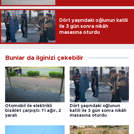
harcandı
Dört yaşındaki oğlunun katili
ile 3 gün sonra nikâh
masasına oturdu
Bunlar da ilginizi çekebilir
Otomobil ile elektrikli
Dört yaşındaki oğlunun
bisiklet çarpıştı: 1'i ağır, 2
katili ile 3 gün sonra nikâh
yaralı
masasına oturdu