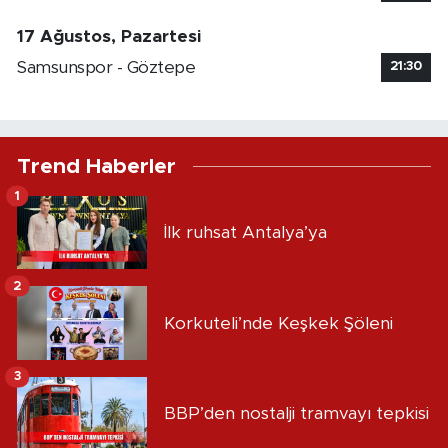
17 Ağustos, Pazartesi
Samsunspor - Göztepe
21:30
Trend Haberler
1
İlk ruhsat Antalya’ya
2
Korkuteli’nde Keşkek Şöleni
3
BBP’den nostalji tramvayı tepkisi