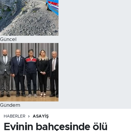
Magazin
Özel Haber
Güncel
Politika
Resmi İlanlar
Sağlık
Spor
Turizm
Gündem
HABERLER
ASAYIŞ
Evinin bahçesinde ölü