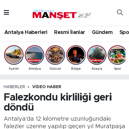
Asayiş
Antalya Nöbetçi Eczaneler
Antalya Haberleri
Resmi İlanlar
Gündem
Spo
Bilim & Teknoloji
Antalya Hava Durumu
Eğitim
Antalya Namaz Vakitleri
Ekonomi
Antalya Trafik Yoğunluk Haritası
İlçeler
Antalya
Güncel
Bölge
Asayiş
Spor
Güncel
Süper Lig Puan Durumu ve Fikstür
HABERLER
VIDEO HABER
Falezkondu kirliliği geri
Gündem
Tüm Manşetler
döndü
İlçeler
Son Dakika Haberleri
Antalya'da 12 kilometre uzunluğundaki
Kültür- Sanat
Haber Arşivi
falezler üzerine yapılıp geçen yıl Muratpaşa