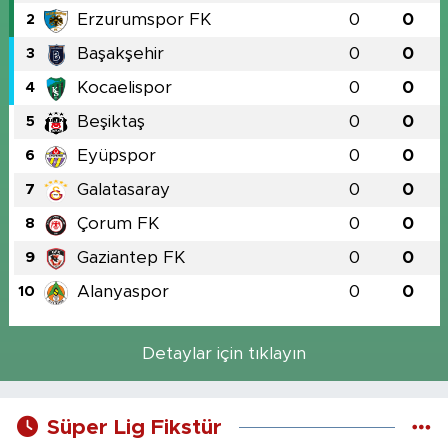
Erzurumspor FK
0
0
2
Başakşehir
0
0
3
Kocaelispor
0
0
4
Beşiktaş
0
0
5
Eyüpspor
0
0
6
Galatasaray
0
0
7
Çorum FK
0
0
8
Gaziantep FK
0
0
9
Alanyaspor
0
0
10
Detaylar için tıklayın
Süper Lig Fikstür