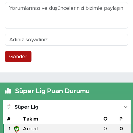
Gönder
Süper Lig Puan Durumu
Süper Lig
#
Takım
O
P
Amed
0
0
1