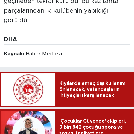
geçmeden tekrar kuruldu. Bu kez tahta
parçalarından iki kulübenin yapıldığı
görüldü.
DHA
Kaynak:
Haber Merkezi
Kıyılarda amaç dışı kullanım
önlenecek, vatandaşların
ihtiyaçları karşılanacak
'Çocuklar Güvende' ekipleri,
9 bin 842 çocuğu spora ve
sosyal faaliyetlere