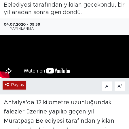
Belediyesi tarafından yıkılan gecekondu, bir
Magazin
yıl aradan sonra geri döndü.
Özel Haber
04.07.2020 - 09:59
YAYINLANMA
Politika
Resmi İlanlar
Sağlık
Spor
Paylaş
-
+
A
A
Turizm
Antalya'da 12 kilometre uzunluğundaki
falezler üzerine yapılıp geçen yıl
Muratpaşa Belediyesi tarafından yıkılan