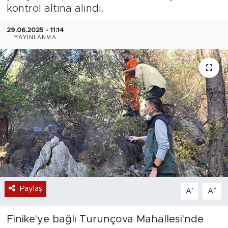
kontrol altına alındı.
Magazin
29.06.2025 - 11:14
YAYINLANMA
Özel Haber
Politika
Resmi İlanlar
Sağlık
Spor
Turizm
Paylaş
-
+
A
A
Finike'ye bağlı Turunçova Mahallesi'nde