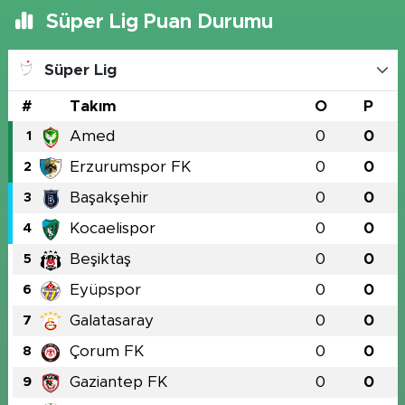
Süper Lig Puan Durumu
Süper Lig
#
Takım
O
P
Amed
0
0
1
Erzurumspor FK
0
0
2
Başakşehir
0
0
3
Kocaelispor
0
0
4
Beşiktaş
0
0
5
Eyüpspor
0
0
6
Galatasaray
0
0
7
Çorum FK
0
0
8
Gaziantep FK
0
0
9