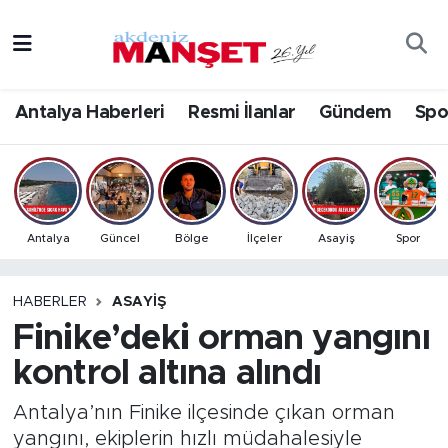
Asayiş
Antalya Nöbetçi Eczaneler
Antalya Haberleri
Resmi İlanlar
Gündem
Spo
Bilim & Teknoloji
Antalya Hava Durumu
Eğitim
Antalya Namaz Vakitleri
Ekonomi
Antalya Trafik Yoğunluk Haritası
Antalya
Güncel
Bölge
İlçeler
Asayiş
Spor
Güncel
Süper Lig Puan Durumu ve Fikstür
HABERLER
ASAYIŞ
Finike’deki orman yangını
Gündem
Tüm Manşetler
kontrol altına alındı
İlçeler
Son Dakika Haberleri
Antalya’nın Finike ilçesinde çıkan orman
Kültür- Sanat
Haber Arşivi
yangını, ekiplerin hızlı müdahalesiyle