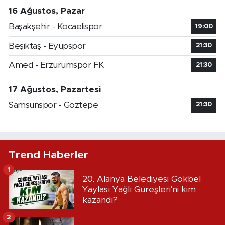
16 Ağustos, Pazar
Başakşehir - Kocaelispor
19:00
Beşiktaş - Eyüpspor
21:30
Amed - Erzurumspor FK
21:30
17 Ağustos, Pazartesi
Samsunspor - Göztepe
21:30
Trend Haberler
1
20. Alanya Belediyesi Gökbel
Yaylası Yağlı Güreşleri'ni kim
kazandı?
2