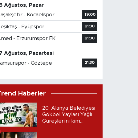
6 Ağustos, Pazar
aşakşehir - Kocaelispor
19:00
eşiktaş - Eyüpspor
21:30
med - Erzurumspor FK
21:30
7 Ağustos, Pazartesi
amsunspor - Göztepe
21:30
Trend Haberler
20. Alanya Belediyesi
Gökbel Yaylası Yağlı
Güreşleri'ni kim
kazandı?