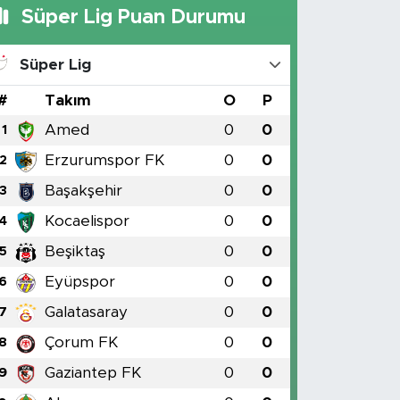
Süper Lig Puan Durumu
Süper Lig
#
Takım
O
P
Amed
0
0
1
Erzurumspor FK
0
0
2
Başakşehir
0
0
3
Kocaelispor
0
0
4
Beşiktaş
0
0
5
Eyüpspor
0
0
6
Galatasaray
0
0
7
Çorum FK
0
0
8
Gaziantep FK
0
0
9