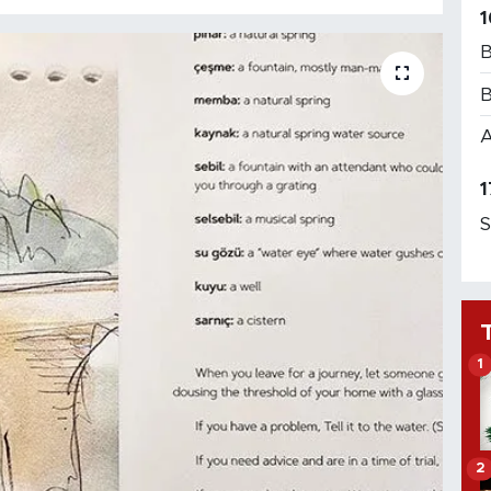
1
B
B
A
1
S
1
2