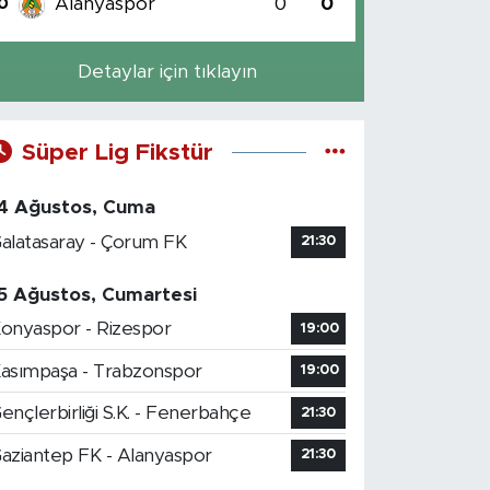
Alanyaspor
0
0
0
Detaylar için tıklayın
Süper Lig Fikstür
4 Ağustos, Cuma
alatasaray - Çorum FK
21:30
5 Ağustos, Cumartesi
onyaspor - Rizespor
19:00
asımpaşa - Trabzonspor
19:00
ençlerbirliği S.K. - Fenerbahçe
21:30
aziantep FK - Alanyaspor
21:30