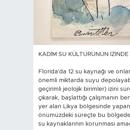
KADİM SU KÜLTÜRÜNÜN İZİNDE
Florida'da 12 su kaynağı ve onla
önemli miktarda suyu depolayabil
geçirimli jeolojik birimler) izini
çıkarak, başlattığı çalışmanın ben
yer alan Likya bölgesinde yapan 
önümüzdeki süreçte bu bölgedeki
su kaynaklarının korunması amaçlı