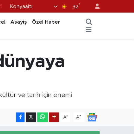
°
Konyaaltı
8
32
2
el
Asayiş
Özel Haber
8
0
4
e dünyaya
15
ültür ve tarih için önemi
-
+
A
A