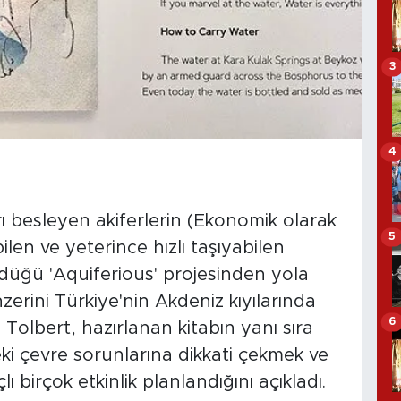
3
4
rı besleyen akiferlerin (Ekonomik olarak
5
en ve yeterince hızlı taşıyabilen
 sürdüğü 'Aquiferious' projesinden yola
zerini Türkiye'nin Akdeniz kıyılarında
6
Tolbert, hazırlanan kitabın yanı sıra
 çevre sorunlarına dikkati çekmek ve
 birçok etkinlik planlandığını açıkladı.