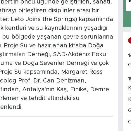
ert'in öncülüğünde geliştirilen, sanatı,
1
ızayı birleştiren disiplinler arası bir
ater: Leto Joins the Springs) kapsamında
ik kentleri ve su kaynaklarının yaşadığı
'in, bu bölgede yaşanan çevre sorunlarına
ldı. Proje Su ve hazırlanan kitaba Doğa
aştırmaları Derneği, SAD-Akdeniz Foku
1
ruma ve Doğa Sevenler Derneği ve çok
G
. Proje Su kapsamında, Margaret Ross
1
ojeolog Prof. Dr. Can Denizman,
K
fından, Antalya'nın Kaş, Finike, Demre
irlenen ve tehdit altındaki su
K
enlendi.
G
G