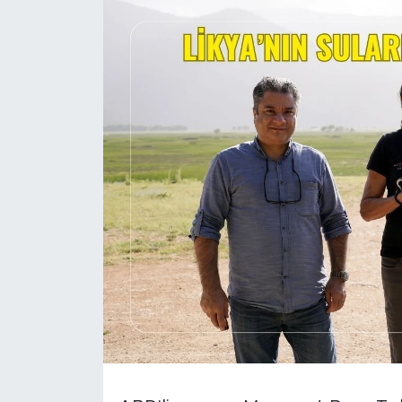
Magazin
Özel Haber
Politika
Resmi İlanlar
Sağlık
Spor
Turizm