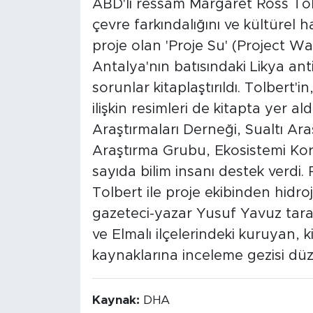
ABD'li ressam Margaret Ross Tolb
çevre farkındalığını ve kültürel haf
proje olan 'Proje Su' (Project W
Antalya'nın batısındaki Likya ant
sorunlar kitaplaştırıldı. Tolbert
ilişkin resimleri de kitapta yer a
Araştırmaları Derneği, Sualtı Ar
Araştırma Grubu, Ekosistemi Ko
sayıda bilim insanı destek verdi
Tolbert ile proje ekibinden hidr
gazeteci-yazar Yusuf Yavuz tara
ve Elmalı ilçelerindeki kuruyan, k
kaynaklarına inceleme gezisi düz
Kaynak:
DHA