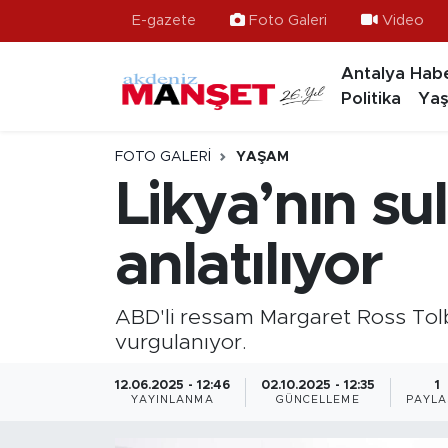
E-gazete
Foto Galeri
Video
Antalya Habe
Asayiş
Antalya Nöbetçi Eczaneler
Politika
Yaş
Bilim & Teknoloji
Antalya Hava Durumu
FOTO GALERI
YAŞAM
Eğitim
Antalya Namaz Vakitleri
Likya’nın sul
Ekonomi
Antalya Trafik Yoğunluk Haritası
anlatılıyor
Güncel
Süper Lig Puan Durumu ve Fikstür
ABD'li ressam Margaret Ross Tolbe
Gündem
Tüm Manşetler
vurgulanıyor.
İlçeler
Son Dakika Haberleri
12.06.2025 - 12:46
02.10.2025 - 12:35
1
YAYINLANMA
GÜNCELLEME
PAYLA
Kültür- Sanat
Haber Arşivi