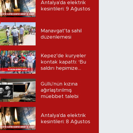
Antalya'da elektrik
kesintileri: 9 Ağustos
Manavgat’ta sahil
düzenlemesi
Kepez’de kuryeler
kontak kapattı: ‘Bu
saldırı hepimize
yapıldı’
Güllü'nün kızına
ağırlaştırılmış
müebbet talebi
Antalya'da elektrik
kesintileri: 8 Ağustos