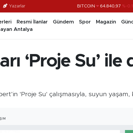
Yazarlar
DOLAR
47,7436
%0.1
EURO
55,2510
%0.3
rleri
Resmi İlanlar
Gündem
Spor
Magazin
Günc
STERLİN
64,4811
%0.3
ayan Antalya
GRAM ALTIN
6660.55
%
BİST100
13.779
%-1
arı ‘Proje Su’ il
BITCOIN
64.840,97
%-0.
rt’in 'Proje Su' çalışmasıyla, suyun yaşam, k
ŞIM