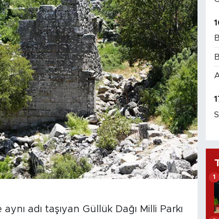
1
B
B
A
1
S
1
ynı adı taşıyan Güllük Dağı Milli Parkı