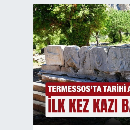
Magazin
Özel Haber
Politika
Resmi İlanlar
Sağlık
Spor
Turizm