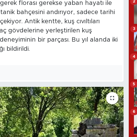
2
 gerek florası gerekse yaban hayatı ile
tanik bahçesini andırıyor, sadece tarihi
ekiyor. Antik kentte, kuş cıvıltıları
3
 gövdelerine yerleştirilen kuş
 deneyiminin bir parçası. Bu yıl alanda iki
 bildirildi.
4
5
6