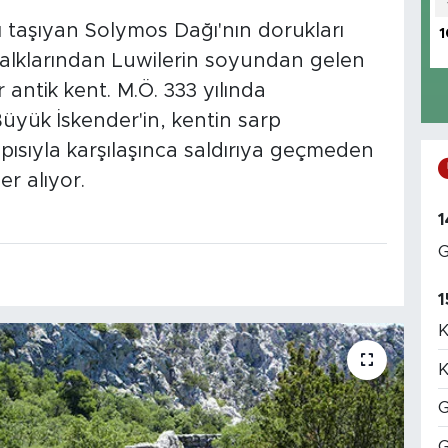
 taşıyan Solymos Dağı'nın dorukları
1
alklarından Luwilerin soyundan gelen
antik kent. M.Ö. 333 yılında
yük İskender'in, kentin sarp
ısıyla karşılaşınca saldırıya geçmeden
er alıyor.
1
G
1
K
K
G
G