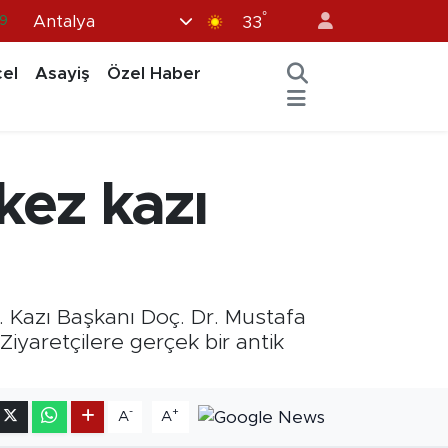
°
Antalya
6
33
.1
el
Asayiş
Özel Haber
1
9
8
kez kazı
9
ı. Kazı Başkanı Doç. Dr. Mustafa
“Ziyaretçilere gerçek bir antik
-
+
A
A