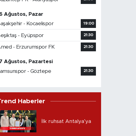
6 Ağustos, Pazar
aşakşehir - Kocaelispor
19:00
eşiktaş - Eyüpspor
21:30
med - Erzurumspor FK
21:30
7 Ağustos, Pazartesi
amsunspor - Göztepe
21:30
Trend Haberler
İlk ruhsat Antalya’ya