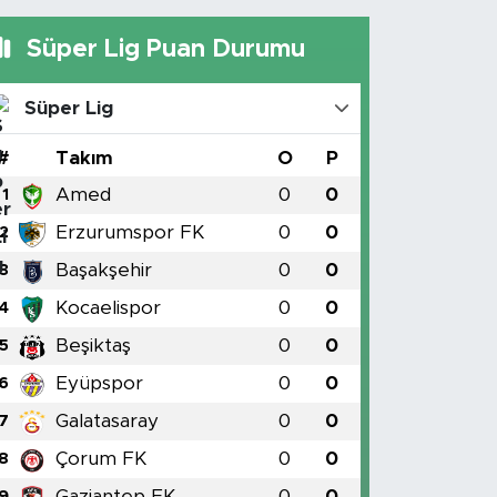
Süper Lig Puan Durumu
Süper Lig
#
Takım
O
P
Amed
0
0
1
Erzurumspor FK
0
0
2
Başakşehir
0
0
3
Kocaelispor
0
0
4
Beşiktaş
0
0
5
Eyüpspor
0
0
6
Galatasaray
0
0
7
Çorum FK
0
0
8
Gaziantep FK
0
0
9