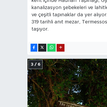
kent içinde Hadrian Tapınağı, Gy
kanalizasyon şebekeleri ve lahitl
ve çeşitli tapınaklar da yer alıy
319 tarihli anıt mezar, Termessos'
taşıyor.
3 / 6