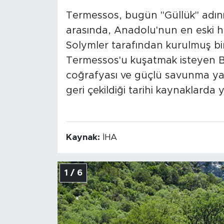
Termessos, bugün "Güllük" adını
arasında, Anadolu'nun en eski h
Solymler tarafından kurulmuş bir 
Termessos'u kuşatmak isteyen Bü
coğrafyası ve güçlü savunma yap
geri çekildiği tarihi kaynaklarda y
Kaynak:
İHA
1 / 6