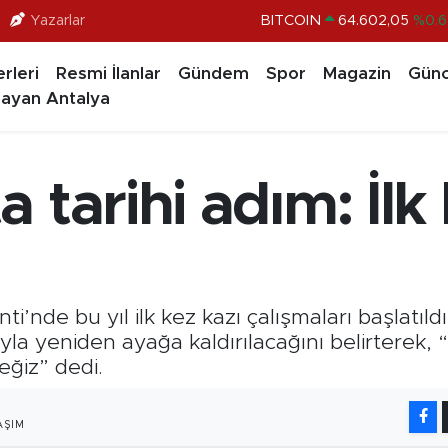
Yazarlar
DOLAR
47,5986
%0.0
EURO
55,0700
%0
rleri
Resmi İlanlar
Gündem
Spor
Magazin
Günc
STERLİN
64,2438
%0.2
ayan Antalya
GRAM ALTIN
6518.23
%0.3
BİST100
13.768
%4
 tarihi adım: İlk 
BITCOIN
64.602,05
%0.6
’nde bu yıl ilk kez kazı çalışmaları başlatıld
ıyla yeniden ayağa kaldırılacağını belirterek, 
ğiz” dedi.
AŞIM