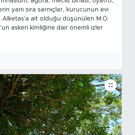
mnasium, agora, meclis binası, tiyatro,
erin yanı sıra sarnıçlar, kurucunun evi
or. Alketas'a ait olduğu düşünülen M.Ö.
un askeri kimliğine dair önemli izler