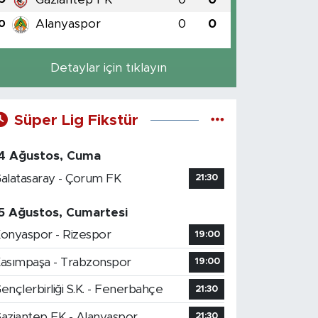
Alanyaspor
0
0
0
Detaylar için tıklayın
Süper Lig Fikstür
4 Ağustos, Cuma
alatasaray - Çorum FK
21:30
5 Ağustos, Cumartesi
onyaspor - Rizespor
19:00
asımpaşa - Trabzonspor
19:00
ençlerbirliği S.K. - Fenerbahçe
21:30
aziantep FK - Alanyaspor
21:30