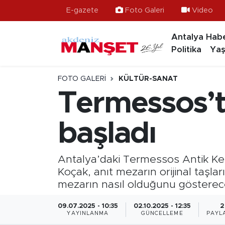
E-gazete
Foto Galeri
Video
Antalya Habe
Asayiş
Hava Durumu
Politika
Yaş
Bilim & Teknoloji
Trafik Durumu
FOTO GALERI
KÜLTÜR-SANAT
Eğitim
Süper Lig Puan Durumu ve Fikstür
Termessos’ta
Ekonomi
Tüm Manşetler
başladı
Güncel
Son Dakika Haberleri
Antalya’daki Termessos Antik Kenti
Gündem
Haber Arşivi
Koçak, anıt mezarın orijinal taşlar
mezarın nasıl olduğunu gösterece
İlçeler
09.07.2025 - 10:35
02.10.2025 - 12:35
2
YAYINLANMA
GÜNCELLEME
PAYL
Kültür- Sanat