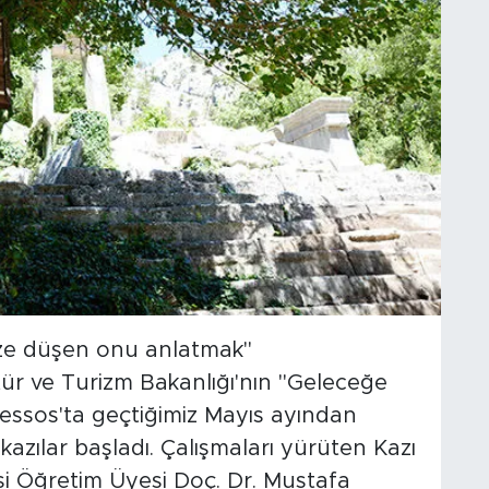
ze düşen onu anlatmak"
ltür ve Turizm Bakanlığı'nın "Geleceğe
essos'ta geçtiğimiz Mayıs ayından
k kazılar başladı. Çalışmaları yürüten Kazı
si Öğretim Üyesi Doç. Dr. Mustafa