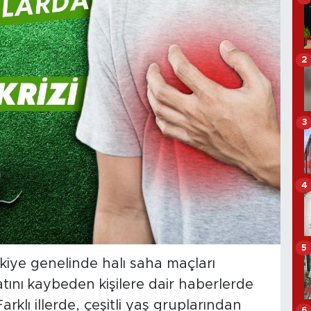
2
3
4
5
kiye genelinde halı saha maçları
atını kaybeden kişilere dair haberlerde
arklı illerde, çeşitli yaş gruplarından
6