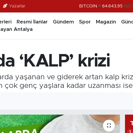
Yazarlar
DOLAR
47,6006
%0.0
EURO
55,0250
%0.0
rleri
Resmi İlanlar
Gündem
Spor
Magazin
Günc
STERLİN
64,2398
%0.
ayan Antalya
GRAM ALTIN
6500.87
%0.1
BİST100
13.799
%7
da ‘KALP’ krizi
BITCOIN
64.643,95
%0.1
larda yaşanan ve giderek artan kalp kr
in çok genç yaşlara kadar uzanması ise
1