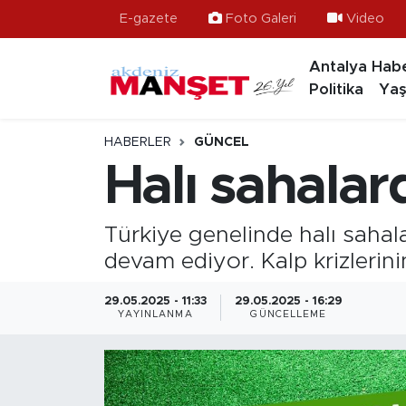
E-gazete
Foto Galeri
Video
Antalya Habe
Asayiş
Hava Durumu
Politika
Yaş
Bilim & Teknoloji
Trafik Durumu
HABERLER
GÜNCEL
Eğitim
Süper Lig Puan Durumu ve Fikstür
Halı sahalar
Ekonomi
Tüm Manşetler
Türkiye genelinde halı saha
Güncel
Son Dakika Haberleri
devam ediyor. Kalp krizlerin
Gündem
Haber Arşivi
29.05.2025 - 11:33
29.05.2025 - 16:29
YAYINLANMA
GÜNCELLEME
İlçeler
Kültür- Sanat