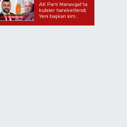
Dudak uçuklatan
AK Parti Manavgat’ta
iddialar!
kulisler hareketlendi:
Yeni başkan kim
olacak?