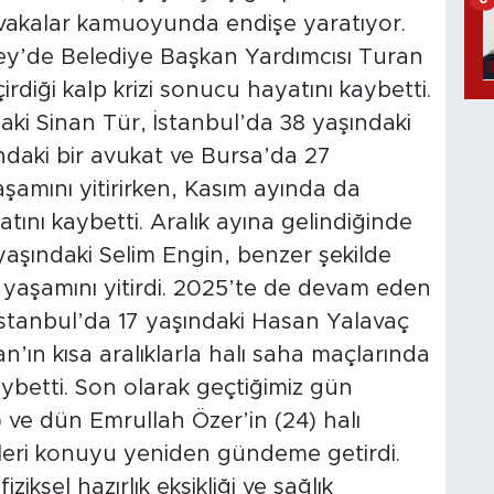
u vakalar kamuoyunda endişe yaratıyor.
y’de Belediye Başkan Yardımcısı Turan
rdiği kalp krizi sonucu hayatını kaybetti.
ki Sinan Tür, İstanbul’da 38 yaşındaki
ndaki bir avukat ve Bursa’da 27
aşamını yitirirken, Kasım ayında da
ını kaybetti. Aralık ayına gelindiğinde
yaşındaki Selim Engin, benzer şekilde
k yaşamını yitirdi. 2025’te de devam eden
 İstanbul’da 17 yaşındaki Hasan Yalavaç
’ın kısa aralıklarla halı saha maçlarında
aybetti. Son olarak geçtiğimiz gün
ve dün Emrullah Özer’in (24) halı
mleri konuyu yeniden gündeme getirdi.
iksel hazırlık eksikliği ve sağlık