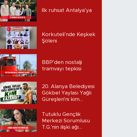
İlk ruhsat Antalya’ya
Korkuteli’nde Keşkek
Şöleni
BBP’den nostalji
tramvayı tepkisi
20. Alanya Belediyesi
Gökbel Yaylası Yağlı
Güreşleri'ni kim
kazandı?
Tutuklu Gençlik
Merkezi Sorumlusu
T.G.’nin ilişki ağı
mercek altında: