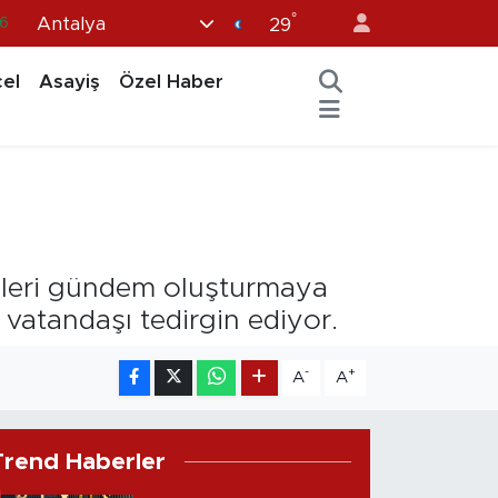
°
Antalya
6
29
2
el
Asayiş
Özel Haber
2
2
0
6
izleri gündem oluşturmaya
 vatandaşı tedirgin ediyor.
-
+
A
A
Trend Haberler