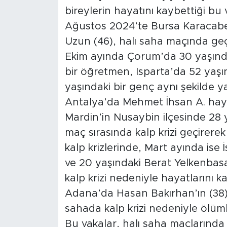
bireylerin hayatını kaybettiği b
Ağustos 2024’te Bursa Karacabe
Uzun (46), halı saha maçında geçi
Ekim ayında Çorum’da 30 yaşında
bir öğretmen, Isparta’da 52 yaşı
yaşındaki bir genç aynı şekilde y
Antalya’da Mehmet İhsan A. hayat
Mardin’in Nusaybin ilçesinde 28 
maç sırasında kalp krizi geçirere
kalp krizlerinde, Mart ayında ise
ve 20 yaşındaki Berat Yelkenbasan
kalp krizi nedeniyle hayatlarını k
Adana’da Hasan Bakırhan’ın (38) 
sahada kalp krizi nedeniyle ölü
Bu vakalar, halı saha maçlarında fiz