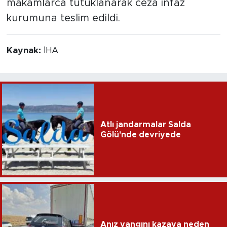
makamlarca tutuklanarak ceza infaz
kurumuna teslim edildi.
Kaynak:
İHA
Atlı jandarmalar Salda
Gölü'nde devriyede
Anız yangını kazaya neden