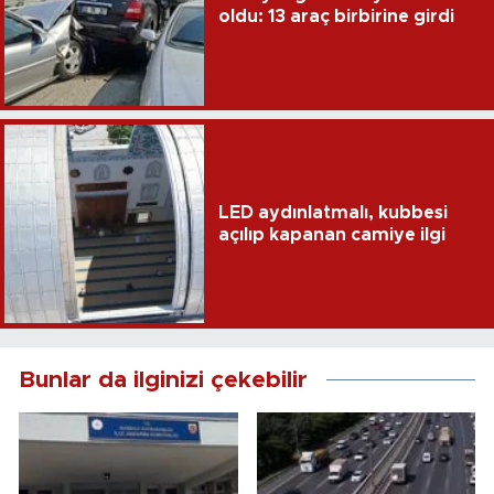
oldu: 13 araç birbirine girdi
LED aydınlatmalı, kubbesi
açılıp kapanan camiye ilgi
Bunlar da ilginizi çekebilir