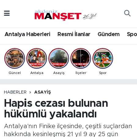
Asayiş
Antalya Nöbetçi Eczaneler
Antalya Haberleri
Resmi İlanlar
Gündem
Spo
Bilim & Teknoloji
Antalya Hava Durumu
Eğitim
Antalya Namaz Vakitleri
Ekonomi
Antalya Trafik Yoğunluk Haritası
Güncel
Antalya
Asayiş
İlçeler
Spor
Güncel
Süper Lig Puan Durumu ve Fikstür
HABERLER
ASAYIŞ
Hapis cezası bulunan
Gündem
Tüm Manşetler
hükümlü yakalandı
İlçeler
Son Dakika Haberleri
Antalya'nın Finike ilçesinde, çeşitli suçlardan
Kültür- Sanat
Haber Arşivi
hakkında kesinleşmiş 21 yıl 9 ay 25 gün