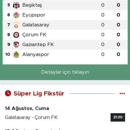
Beşiktaş
0
0
5
Eyüpspor
0
0
6
Galatasaray
0
0
7
Çorum FK
0
0
8
Gaziantep FK
0
0
9
Alanyaspor
0
0
10
Detaylar için tıklayın
Süper Lig Fikstür
14 Ağustos, Cuma
Galatasaray - Çorum FK
21:30