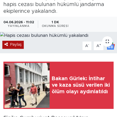
hapis cezası bulunan hükümlü jandarma
Magazin
ekiplerince yakalandı.
Özel Haber
04.06.2026 - 11:02
1 DK
YAYINLANMA
OKUNMA SÜRESI
Politika
Paylaş
-
+
A
A
Resmi İlanlar
Sağlık
Spor
Bakan Gürlek: İntihar
ve kaza süsü verilen iki
Turizm
ölüm olayı aydınlatıldı