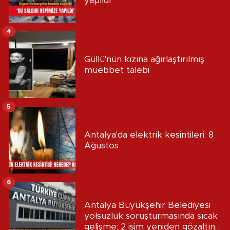
yapıldı’
4
Güllü'nün kızına ağırlaştırılmış
müebbet talebi
5
Antalya'da elektrik kesintileri: 8
Ağustos
6
Antalya Büyükşehir Belediyesi
yolsuzluk soruşturmasında sıcak
gelişme: 2 isim yeniden gözaltına