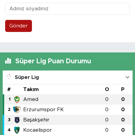
Gönder
Süper Lig Puan Durumu
Süper Lig
#
Takım
O
P
Amed
0
0
1
Erzurumspor FK
0
0
2
Başakşehir
0
0
3
Kocaelispor
0
0
4