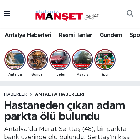
Asayiş
Antalya Nöbetçi Eczaneler
Antalya Haberleri
Resmi İlanlar
Gündem
Spo
Bilim & Teknoloji
Antalya Hava Durumu
Eğitim
Antalya Namaz Vakitleri
Ekonomi
Antalya Trafik Yoğunluk Haritası
Antalya
Güncel
İlçeler
Asayiş
Spor
Güncel
Süper Lig Puan Durumu ve Fikstür
HABERLER
ANTALYA HABERLERI
Hastaneden çıkan adam
Gündem
Tüm Manşetler
parkta ölü bulundu
İlçeler
Son Dakika Haberleri
Antalya’da Murat Serttaş (48), bir parkta
Kültür- Sanat
Haber Arşivi
bank üzerinde ölü bulundu. Serttaş’ın kısa