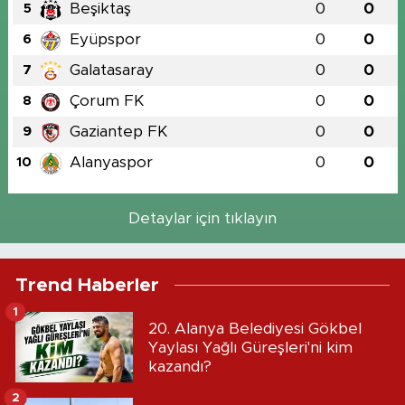
Beşiktaş
0
0
5
Eyüpspor
0
0
6
Galatasaray
0
0
7
Çorum FK
0
0
8
Gaziantep FK
0
0
9
Alanyaspor
0
0
10
Detaylar için tıklayın
Trend Haberler
1
20. Alanya Belediyesi Gökbel
Yaylası Yağlı Güreşleri'ni kim
kazandı?
2