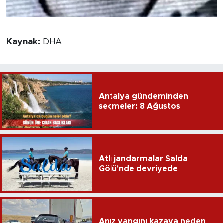
Kaynak:
DHA
Antalya gündeminden
seçmeler: 8 Ağustos
Atlı jandarmalar Salda
Gölü'nde devriyede
Anız yangını kazaya neden