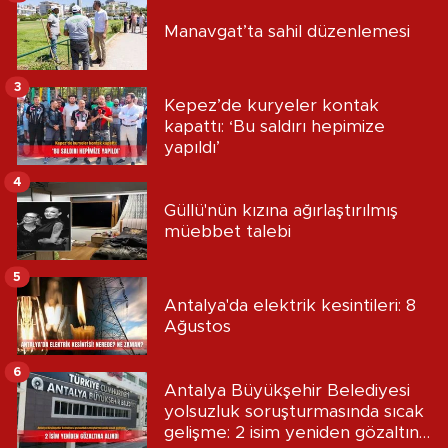
Manavgat’ta sahil düzenlemesi
3
Kepez’de kuryeler kontak
kapattı: ‘Bu saldırı hepimize
yapıldı’
4
Güllü'nün kızına ağırlaştırılmış
müebbet talebi
5
Antalya'da elektrik kesintileri: 8
Ağustos
6
Antalya Büyükşehir Belediyesi
yolsuzluk soruşturmasında sıcak
gelişme: 2 isim yeniden gözaltına