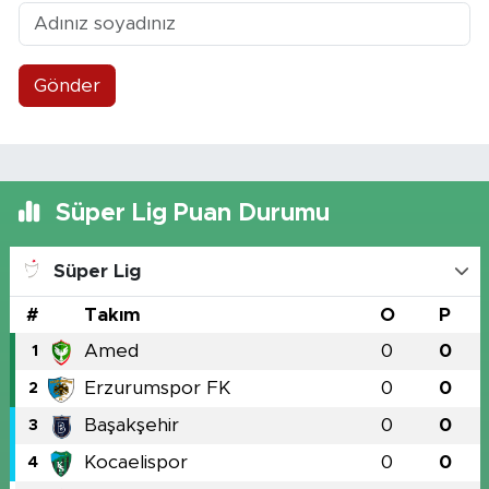
Gönder
Süper Lig Puan Durumu
Süper Lig
#
Takım
O
P
Amed
0
0
1
Erzurumspor FK
0
0
2
Başakşehir
0
0
3
Kocaelispor
0
0
4