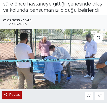
süre önce hastaneye gittiği, çenesinde dikiş
Magazin
ve kolunda pansuman izi olduğu belirlendi.
Özel Haber
01.07.2025 - 10:48
YAYINLANMA
Politika
Resmi İlanlar
Sağlık
Spor
Turizm
Paylaş
-
+
A
A