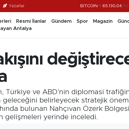
Yazarlar
BITCOIN
65.130,04
%1
DOLAR
47,7106
%0.1
rleri
Resmi İlanlar
Gündem
Spor
Magazin
Günc
EURO
55,1652
%0.2
ayan Antalya
STERLİN
64,4046
%0.3
GRAM ALTIN
6648.99
%2.5
 akışını değiştir
BİST100
13.773
%-1
a
n, Türkiye ve ABD'nin diplomasi trafi
geleceğini belirleyecek stratejik önem
gahında bulunan Nahçıvan Özerk Bölge
gelişmeleri yerinde inceledi.