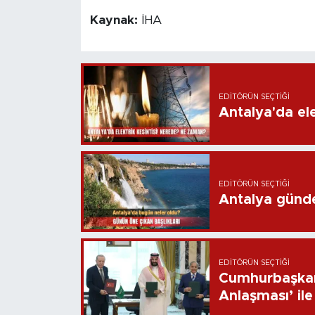
Kaynak:
İHA
EDITÖRÜN SEÇTIĞI
Antalya'da ele
EDITÖRÜN SEÇTIĞI
Antalya günd
EDITÖRÜN SEÇTIĞI
Cumhurbaşkan
Anlaşması’ ile 