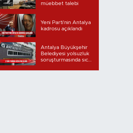
müebbet talebi
Yeni Parti'nin Antalya
kadrosu açıklandı
Antalya Büyükşehir
Belediyesi yolsuzluk
soruşturmasında sıcak
gelişme: 2 isim
yeniden gözaltına
alındı