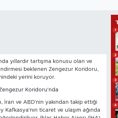
1
2
da yıllardır tartışma konusu olan ve
llendirmesi beklenen Zengezur Koridoru,
indeki yerini koruyor.
3
 İran ve ABD'nin yakından takip ettiği
4
y Kafkasya'nın ticaret ve ulaşım ağında