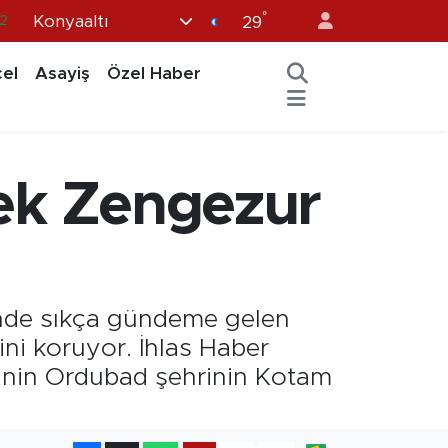
°
Konyaaltı
.2
29
7
el
Asayiş
Özel Haber
7
5
9
ecek Zengezur
9
ğinde sıkça gündeme gelen
ini koruyor. İhlas Haber
sinin Ordubad şehrinin Kotam