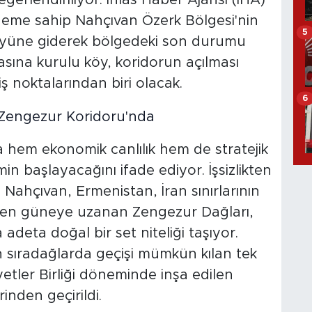
ğerlendiriliyor. İhlas Haber Ajansı (İHA)
öneme sahip Nahçıvan Özerk Bölgesi'nin
5
yüne giderek bölgedeki son durumu
asına kurulu köy, koridorun açılması
iş noktalarından biri olacak.
6
a hem ekonomik canlılık hem de stratejik
in başlayacağını ifade ediyor. İşsizlikten
Nahçıvan, Ermenistan, İran sınırlarının
den güneye uzanan Zengezur Dağları,
adeta doğal bir set niteliği taşıyor.
 sıradağlarda geçişi mümkün kılan tek
yetler Birliği döneminde inşa edilen
inden geçirildi.