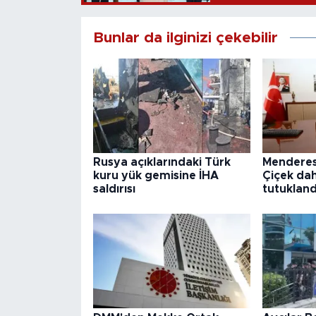
Bunlar da ilginizi çekebilir
Rusya açıklarındaki Türk
Menderes
kuru yük gemisine İHA
Çiçek dah
saldırısı
tutukland