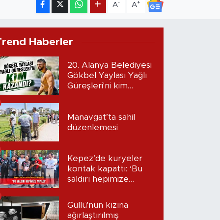
-
+
A
A
Trend Haberler
20. Alanya Belediyesi
Gökbel Yaylası Yağlı
Güreşleri'ni kim
kazandı?
Manavgat’ta sahil
düzenlemesi
Kepez’de kuryeler
kontak kapattı: ‘Bu
saldırı hepimize
yapıldı’
Güllü'nün kızına
ağırlaştırılmış