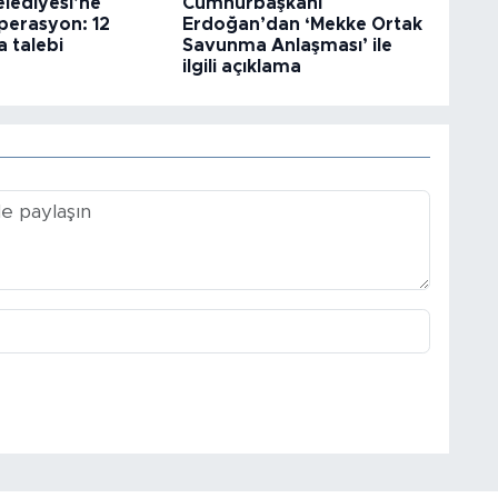
elediyesi’ne
Cumhurbaşkanı
perasyon: 12
Erdoğan’dan ‘Mekke Ortak
 talebi
Savunma Anlaşması’ ile
ilgili açıklama