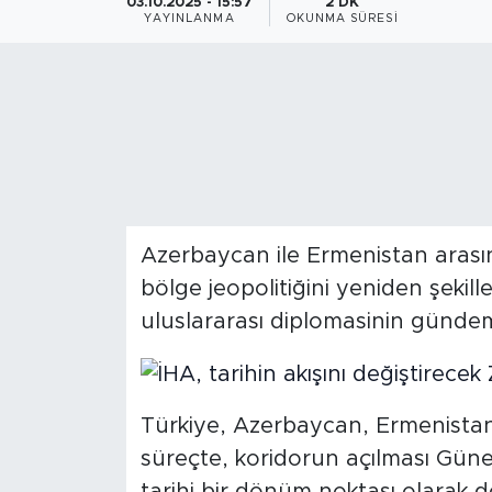
03.10.2025 - 15:57
2 DK
YAYINLANMA
OKUNMA SÜRESI
Magazin
Özel Haber
Politika
Resmi İlanlar
Azerbaycan ile Ermenistan arasın
Sağlık
bölge jeopolitiğini yeniden şeki
Spor
uluslararası diplomasinin gündem
Turizm
Türkiye, Azerbaycan, Ermenistan,
süreçte, koridorun açılması Güne