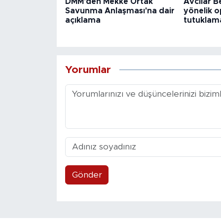
DMM'den Mekke Ortak
Avcılar B
Savunma Anlaşması'na dair
yönelik o
açıklama
tutuklama
Yorumlar
Gönder