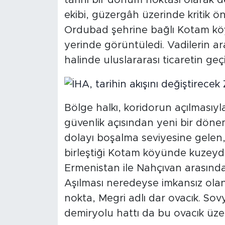
tarihi bir dönüm noktası olarak de
ekibi, güzergâh üzerinde kritik 
Ordubad şehrine bağlı Kotam kö
yerinde görüntüledi. Vadilerin ar
halinde uluslararası ticaretin geç
Bölge halkı, koridorun açılmasıyl
güvenlik açısından yeni bir dönem
dolayı boşalma seviyesine gelen, 
birleştiği Kotam köyünde kuzey
Ermenistan ile Nahçıvan arasında 
Aşılması neredeyse imkansız olan
nokta, Megri adlı dar ovacık. Sov
demiryolu hattı da bu ovacık üzer