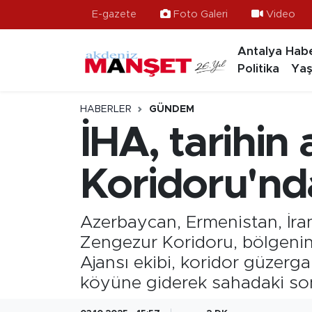
E-gazete
Foto Galeri
Video
Antalya Habe
Asayiş
Antalya Nöbetçi Eczaneler
Politika
Yaş
Bilim & Teknoloji
Antalya Hava Durumu
HABERLER
GÜNDEM
Eğitim
Antalya Namaz Vakitleri
İHA, tarihin
Ekonomi
Antalya Trafik Yoğunluk Haritası
Koridoru'nd
Güncel
Süper Lig Puan Durumu ve Fikstür
Azerbaycan, Ermenistan, İra
Gündem
Tüm Manşetler
Zengezur Koridoru, bölgenin 
Ajansı ekibi, koridor güzer
İlçeler
Son Dakika Haberleri
köyüne giderek sahadaki son 
Kültür- Sanat
Haber Arşivi