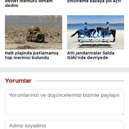
devlet memuru olmam
zincirleme kazaya yol açtı
dedim
Halk plajında patlamamış
Atlı jandarmalar Salda
top mermisi bulundu
Gölü'nde devriyede
Yorumlar