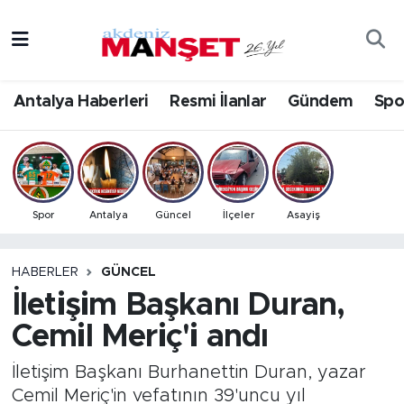
Asayiş
Antalya Nöbetçi Eczaneler
Antalya Haberleri
Resmi İlanlar
Gündem
Spo
Bilim & Teknoloji
Antalya Hava Durumu
Eğitim
Antalya Namaz Vakitleri
Ekonomi
Antalya Trafik Yoğunluk Haritası
Spor
Antalya
Güncel
İlçeler
Asayiş
Güncel
Süper Lig Puan Durumu ve Fikstür
HABERLER
GÜNCEL
İletişim Başkanı Duran,
Gündem
Tüm Manşetler
Cemil Meriç'i andı
İlçeler
Son Dakika Haberleri
İletişim Başkanı Burhanettin Duran, yazar
Kültür- Sanat
Haber Arşivi
Cemil Meriç'in vefatının 39'uncu yıl