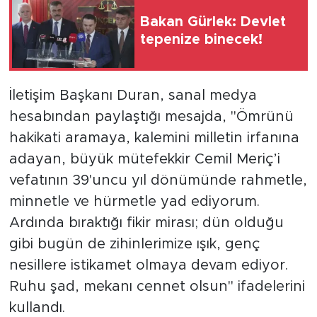
Bakan Gürlek: Devlet
tepenize binecek!
İletişim Başkanı Duran, sanal medya
hesabından paylaştığı mesajda, "Ömrünü
hakikati aramaya, kalemini milletin irfanına
adayan, büyük mütefekkir Cemil Meriç’i
vefatının 39'uncu yıl dönümünde rahmetle,
minnetle ve hürmetle yad ediyorum.
Ardında bıraktığı fikir mirası; dün olduğu
gibi bugün de zihinlerimize ışık, genç
nesillere istikamet olmaya devam ediyor.
Ruhu şad, mekanı cennet olsun" ifadelerini
kullandı.