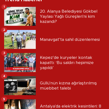
1
20. Alanya Belediyesi Gökbel
Yaylası Yağlı Güreşleri'ni kim
kazandı?
2
Manavgat’ta sahil düzenlemesi
3
Kepez’de kuryeler kontak
kapattı: ‘Bu saldırı hepimize
yapıldı’
4
Güllü'nün kızına ağırlaştırılmış
müebbet talebi
5
Antalya'da elektrik kesintileri: 8