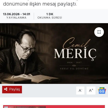
dönümüne ilişkin mesaj paylaştı.
Magazin
13.06.2026 - 14:01
1 DK
YAYINLANMA
OKUNMA SÜRESI
Özel Haber
Politika
Resmi İlanlar
Sağlık
Spor
Turizm
Paylaş
-
+
A
A