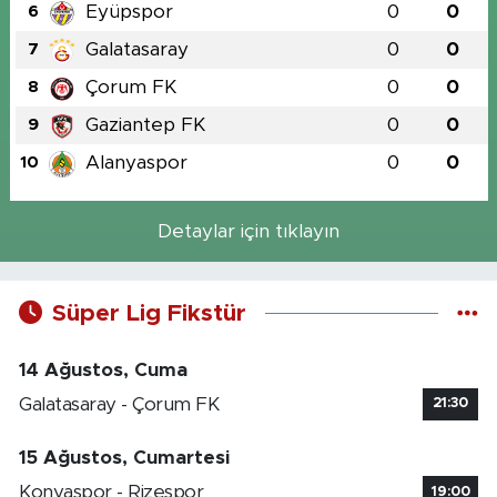
Eyüpspor
0
0
6
Galatasaray
0
0
7
Çorum FK
0
0
8
Gaziantep FK
0
0
9
Alanyaspor
0
0
10
Detaylar için tıklayın
Süper Lig Fikstür
14 Ağustos, Cuma
Galatasaray - Çorum FK
21:30
15 Ağustos, Cumartesi
Konyaspor - Rizespor
19:00