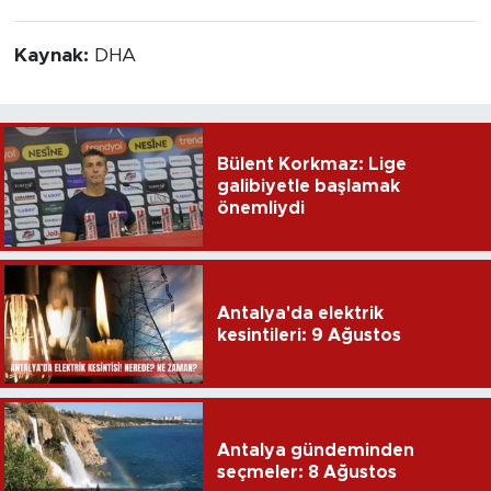
Kaynak:
DHA
Bülent Korkmaz: Lige
galibiyetle başlamak
önemliydi
Antalya'da elektrik
kesintileri: 9 Ağustos
Antalya gündeminden
seçmeler: 8 Ağustos