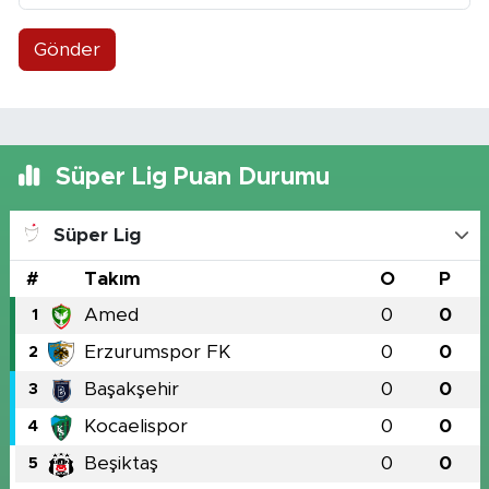
Gönder
Süper Lig Puan Durumu
Süper Lig
#
Takım
O
P
Amed
0
0
1
Erzurumspor FK
0
0
2
Başakşehir
0
0
3
Kocaelispor
0
0
4
Beşiktaş
0
0
5