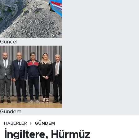
Magazin
Özel Haber
Güncel
Politika
Resmi İlanlar
Sağlık
Spor
Turizm
Gündem
HABERLER
GÜNDEM
İngiltere, Hürmüz