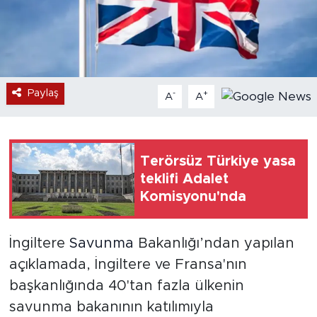
Paylaş
-
+
A
A
Terörsüz Türkiye yasa
teklifi Adalet
Komisyonu'nda
İngiltere
Savunma
Bakanlığı’ndan yapılan
açıklamada, İngiltere ve Fransa'nın
başkanlığında 40'tan fazla ülkenin
savunma bakanının katılımıyla