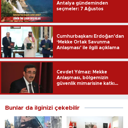
Antalya gündeminden
seçmeler: 7 Ağustos
Cumhurbaşkanı Erdoğan’dan
‘Mekke Ortak Savunma
Anlaşması’ ile ilgili açıklama
Cevdet Yılmaz: Mekke
Anlaşması, bölgemizin
güvenlik mimarisine katkı
sağlayacak
Bunlar da ilginizi çekebilir