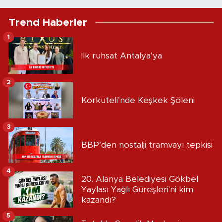
Trend Haberler
1
İlk ruhsat Antalya’ya
2
Korkuteli’nde Keşkek Şöleni
3
BBP’den nostalji tramvayı tepkisi
4
20. Alanya Belediyesi Gökbel
Yaylası Yağlı Güreşleri'ni kim
kazandı?
5