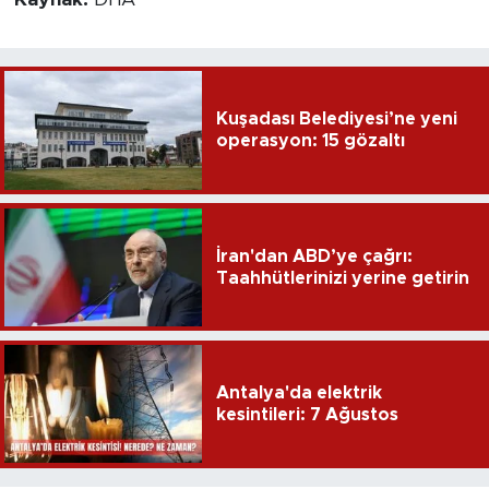
Kaynak:
DHA
Kuşadası Belediyesi’ne yeni
operasyon: 15 gözaltı
İran'dan ABD’ye çağrı:
Taahhütlerinizi yerine getirin
Antalya'da elektrik
kesintileri: 7 Ağustos