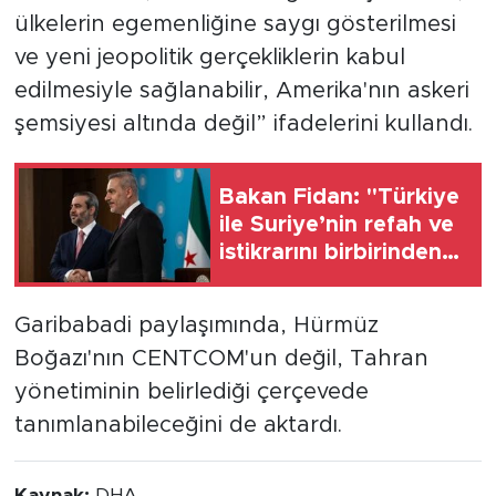
ülkelerin egemenliğine saygı gösterilmesi
ve yeni jeopolitik gerçekliklerin kabul
edilmesiyle sağlanabilir, Amerika'nın askeri
şemsiyesi altında değil” ifadelerini kullandı.
Bakan Fidan: "Türkiye
ile Suriye’nin refah ve
istikrarını birbirinden
ayrı görmemiz
mümkün değil"
Garibabadi paylaşımında, Hürmüz
Boğazı'nın CENTCOM'un değil, Tahran
yönetiminin belirlediği çerçevede
tanımlanabileceğini de aktardı.