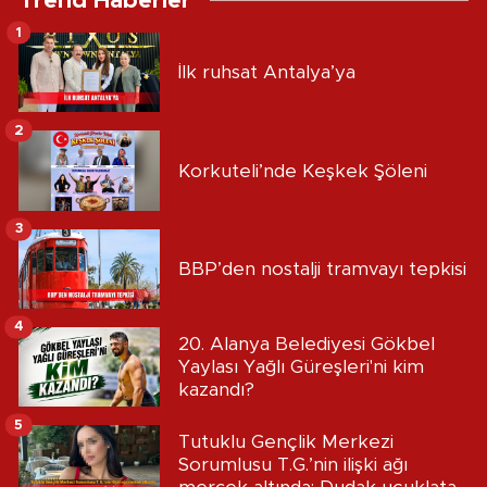
Trend Haberler
1
İlk ruhsat Antalya’ya
2
Korkuteli’nde Keşkek Şöleni
3
BBP’den nostalji tramvayı tepkisi
4
20. Alanya Belediyesi Gökbel
Yaylası Yağlı Güreşleri'ni kim
kazandı?
5
Tutuklu Gençlik Merkezi
Sorumlusu T.G.’nin ilişki ağı