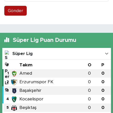
Gönder
Süper Lig Puan Durumu
Süper Lig
#
Takım
O
P
Amed
0
0
1
Erzurumspor FK
0
0
2
Başakşehir
0
0
3
Kocaelispor
0
0
4
Beşiktaş
0
0
5