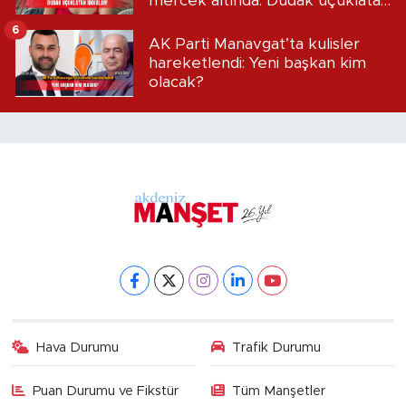
mercek altında: Dudak uçuklatan
iddialar!
6
AK Parti Manavgat’ta kulisler
hareketlendi: Yeni başkan kim
olacak?
Hava Durumu
Trafik Durumu
Puan Durumu ve Fikstür
Tüm Manşetler