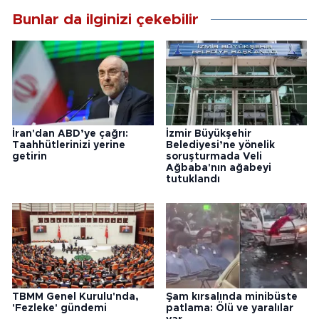
Bunlar da ilginizi çekebilir
İran'dan ABD’ye çağrı:
İzmir Büyükşehir
Taahhütlerinizi yerine
Belediyesi’ne yönelik
getirin
soruşturmada Veli
Ağbaba'nın ağabeyi
tutuklandı
TBMM Genel Kurulu'nda,
Şam kırsalında minibüste
'Fezleke' gündemi
patlama: Ölü ve yaralılar