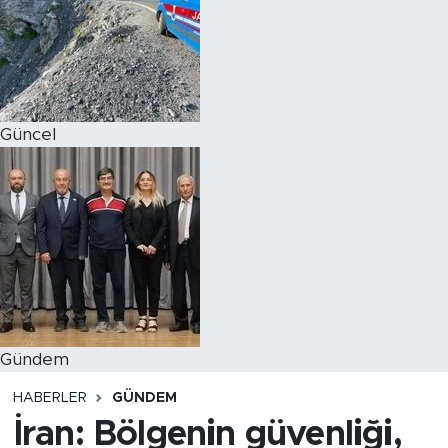
Magazin
Özel Haber
Güncel
Politika
Resmi İlanlar
Sağlık
Spor
Turizm
Gündem
HABERLER
GÜNDEM
İran: Bölgenin güvenliği,