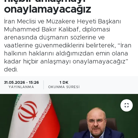
onaylamayacağız
Magazin
İran Meclisi ve Müzakere Heyeti Başkanı
Özel Haber
Muhammed Bakır Kalibaf, diplomasi
arenasında düşmanın sözlerine ve
Politika
vaatlerine güvenmediklerini belirterek, “İran
halkının haklarını aldığımızdan emin olana
Resmi İlanlar
kadar hiçbir anlaşmayı onaylamayacağız”
dedi.
Sağlık
31.05.2026 - 15:26
1 DK
YAYINLANMA
OKUNMA SÜRESI
Spor
Turizm