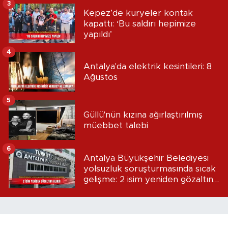
3
Kepez’de kuryeler kontak
kapattı: ‘Bu saldırı hepimize
yapıldı’
4
Antalya'da elektrik kesintileri: 8
Ağustos
5
Güllü'nün kızına ağırlaştırılmış
müebbet talebi
6
Antalya Büyükşehir Belediyesi
yolsuzluk soruşturmasında sıcak
gelişme: 2 isim yeniden gözaltına
alındı