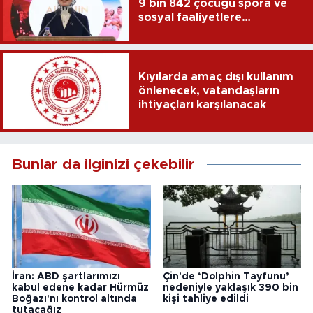
9 bin 842 çocuğu spora ve
sosyal faaliyetlere
yönlendirdi
Kıyılarda amaç dışı kullanım
önlenecek, vatandaşların
ihtiyaçları karşılanacak
Bunlar da ilginizi çekebilir
İran: ABD şartlarımızı
Çin'de ‘Dolphin Tayfunu’
kabul edene kadar Hürmüz
nedeniyle yaklaşık 390 bin
Boğazı'nı kontrol altında
kişi tahliye edildi
tutacağız