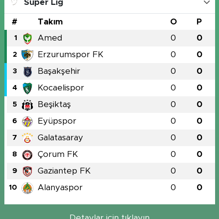
Süper Lig
#
Takım
O
P
Amed
0
0
1
Erzurumspor FK
0
0
2
Başakşehir
0
0
3
Kocaelispor
0
0
4
Beşiktaş
0
0
5
Eyüpspor
0
0
6
Galatasaray
0
0
7
Çorum FK
0
0
8
Gaziantep FK
0
0
9
Alanyaspor
0
0
10
Detaylar için tıklayın