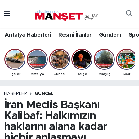
Asayiş
Antalya Nöbetçi Eczaneler
Antalya Haberleri
Resmi İlanlar
Gündem
Spo
Bilim & Teknoloji
Antalya Hava Durumu
Eğitim
Antalya Namaz Vakitleri
Ekonomi
Antalya Trafik Yoğunluk Haritası
İlçeler
Antalya
Güncel
Bölge
Asayiş
Spor
Güncel
Süper Lig Puan Durumu ve Fikstür
HABERLER
GÜNCEL
İran Meclis Başkanı
Gündem
Tüm Manşetler
Kalibaf: Halkımızın
İlçeler
Son Dakika Haberleri
haklarını alana kadar
Kültür- Sanat
Haber Arşivi
hiçbir anlaşmayı