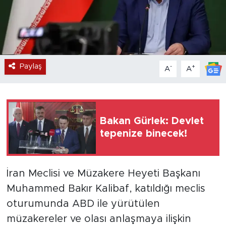
Paylaş
-
+
A
A
Bakan Gürlek: Devlet
tepenize binecek!
İran Meclisi ve Müzakere Heyeti Başkanı
Muhammed Bakır Kalibaf, katıldığı meclis
oturumunda ABD ile yürütülen
müzakereler ve olası anlaşmaya ilişkin