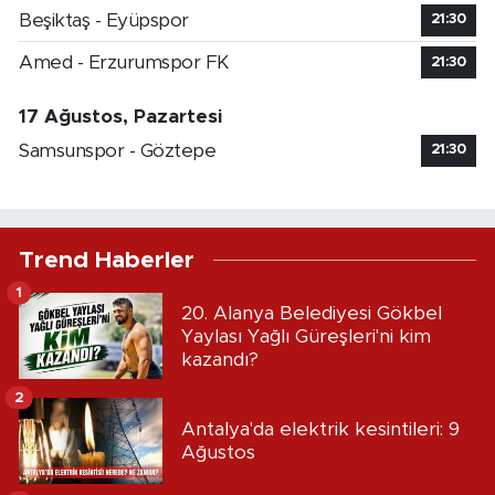
Beşiktaş - Eyüpspor
21:30
Amed - Erzurumspor FK
21:30
17 Ağustos, Pazartesi
Samsunspor - Göztepe
21:30
Trend Haberler
1
20. Alanya Belediyesi Gökbel
Yaylası Yağlı Güreşleri'ni kim
kazandı?
2
Antalya'da elektrik kesintileri: 9
Ağustos