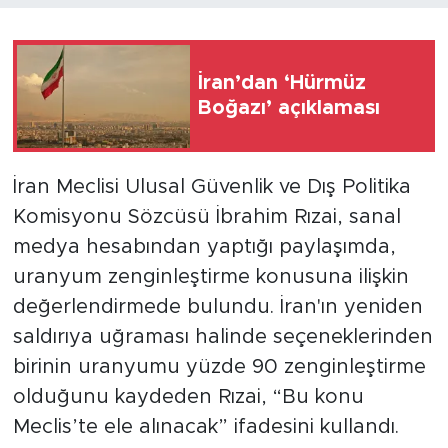
İran’dan ‘Hürmüz
Boğazı’ açıklaması
İran Meclisi Ulusal Güvenlik ve Dış Politika
Komisyonu Sözcüsü İbrahim Rızai, sanal
medya hesabından yaptığı paylaşımda,
uranyum zenginleştirme konusuna ilişkin
değerlendirmede bulundu. İran'ın yeniden
saldırıya uğraması halinde seçeneklerinden
birinin uranyumu yüzde 90 zenginleştirme
olduğunu kaydeden Rızai, “Bu konu
Meclis’te ele alınacak” ifadesini kullandı.