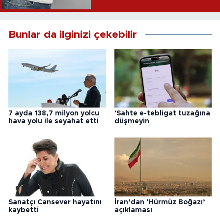
Bunlar da ilginizi çekebilir
7 ayda 138,7 milyon yolcu
'Sahte e-tebligat tuzağına
hava yolu ile seyahat etti
düşmeyin
Sanatçı Cansever hayatını
İran’dan ‘Hürmüz Boğazı’
kaybetti
açıklaması