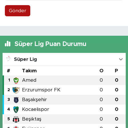
Gönder
Süper Lig Puan Durumu
Süper Lig
#
Takım
O
P
Amed
0
0
1
Erzurumspor FK
0
0
2
Başakşehir
0
0
3
Kocaelispor
0
0
4
Beşiktaş
0
0
5