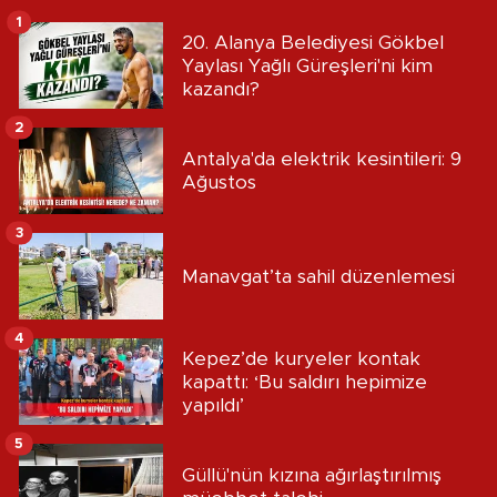
1
20. Alanya Belediyesi Gökbel
Yaylası Yağlı Güreşleri'ni kim
kazandı?
2
Antalya'da elektrik kesintileri: 9
Ağustos
3
Manavgat’ta sahil düzenlemesi
4
Kepez’de kuryeler kontak
kapattı: ‘Bu saldırı hepimize
yapıldı’
5
Güllü'nün kızına ağırlaştırılmış