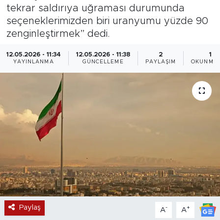
tekrar saldırıya uğraması durumunda
Magazin
seçeneklerimizden biri uranyumu yüzde 90
zenginleştirmek” dedi.
Özel Haber
12.05.2026 - 11:34
12.05.2026 - 11:38
2
1 D
YAYINLANMA
GÜNCELLEME
PAYLAŞIM
OKUNMA 
Politika
Resmi İlanlar
Sağlık
Spor
Turizm
Paylaş
-
+
A
A