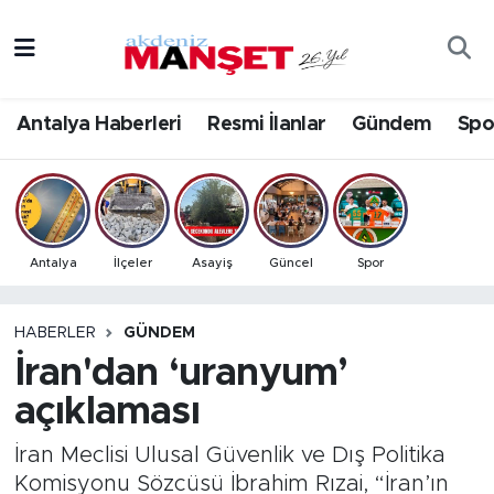
Asayiş
Antalya Nöbetçi Eczaneler
Antalya Haberleri
Resmi İlanlar
Gündem
Spo
Bilim & Teknoloji
Antalya Hava Durumu
Eğitim
Antalya Namaz Vakitleri
Ekonomi
Antalya Trafik Yoğunluk Haritası
Antalya
İlçeler
Asayiş
Güncel
Spor
Güncel
Süper Lig Puan Durumu ve Fikstür
HABERLER
GÜNDEM
İran'dan ‘uranyum’
Gündem
Tüm Manşetler
açıklaması
İlçeler
Son Dakika Haberleri
İran Meclisi Ulusal Güvenlik ve Dış Politika
Kültür- Sanat
Haber Arşivi
Komisyonu Sözcüsü İbrahim Rızai, “İran’ın