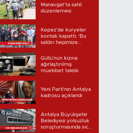
Manavgat’ta sahil
düzenlemesi
Kepez’de kuryeler
kontak kapattı: ‘Bu
saldırı hepimize
yapıldı’
Güllü'nün kızına
ağırlaştırılmış
müebbet talebi
Yeni Parti'nin Antalya
kadrosu açıklandı
Antalya Büyükşehir
Belediyesi yolsuzluk
soruşturmasında sıcak