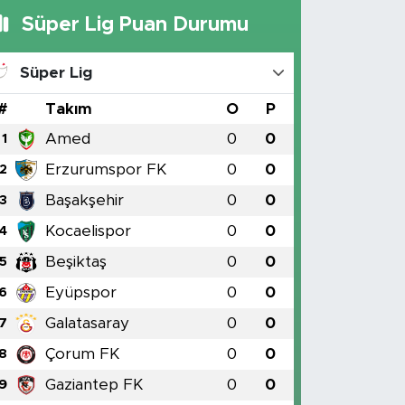
Süper Lig Puan Durumu
Süper Lig
#
Takım
O
P
Amed
0
0
1
Erzurumspor FK
0
0
2
Başakşehir
0
0
3
Kocaelispor
0
0
4
Beşiktaş
0
0
5
Eyüpspor
0
0
6
Galatasaray
0
0
7
Çorum FK
0
0
8
Gaziantep FK
0
0
9