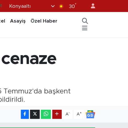
°
Konyaaltı
11
30
8
el
Asayiş
Özel Haber
2
8
3
n cenaze
4
 4-5 Temmuz’da başkent
dirildi.
-
+
A
A