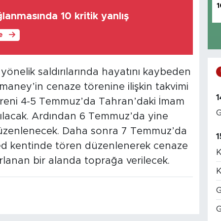
1
lanmasında 10 kritik yanlış
le
’a yönelik saldırılarında hayatını kaybeden
Hamaney’in cenaze törenine ilişkin takvimi
1
 töreni 4-5 Temmuz’da Tahran’daki İmam
G
ılacak. Ardından 6 Temmuz’da yine
 düzenlenecek. Daha sonra 7 Temmuz’da
1
d kentinde tören düzenlenerek cenaze
K
rlanan bir alanda toprağa verilecek.
K
G
G