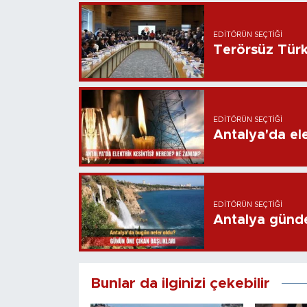
EDITÖRÜN SEÇTIĞI
Terörsüz Türk
EDITÖRÜN SEÇTIĞI
Antalya'da ele
EDITÖRÜN SEÇTIĞI
Antalya günd
Bunlar da ilginizi çekebilir