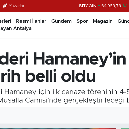
Yazarlar
BITCOIN
64.959,79
%1.
DOLAR
47,7436
%0.1
rleri
Resmi İlanlar
Gündem
Spor
Magazin
Günc
EURO
55,2510
%0.3
ayan Antalya
STERLİN
64,4811
%0.3
GRAM ALTIN
6660.55
%0.0
 lideri Hamaney’i
BİST100
13.779
%-1
rih belli oldu
h Ali Hamaney için ilk cenaze töreninin
alla Camisi'nde gerçekleştirileceği bil