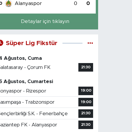
Alanyaspor
0
0
0
Detaylar için tıklayın
Süper Lig Fikstür
4 Ağustos, Cuma
alatasaray - Çorum FK
21:30
5 Ağustos, Cumartesi
onyaspor - Rizespor
19:00
asımpaşa - Trabzonspor
19:00
ençlerbirliği S.K. - Fenerbahçe
21:30
aziantep FK - Alanyaspor
21:30