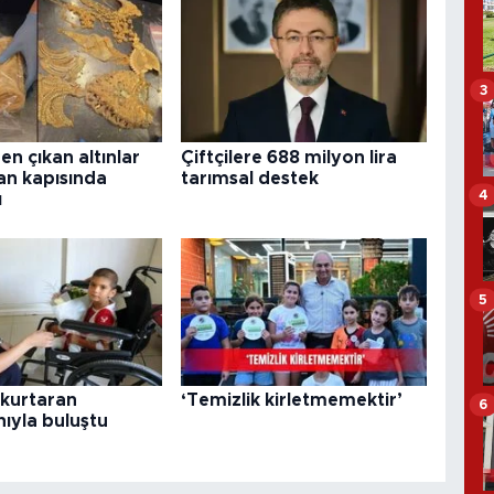
3
en çıkan altınlar
Çiftçilere 688 milyon lira
an kapısında
tarımsal destek
4
ı
5
 kurtaran
‘Temizlik kirletmemektir’
6
ıyla buluştu