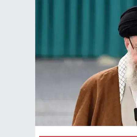
Magazin
Özel Haber
Politika
Resmi İlanlar
Sağlık
Spor
Turizm