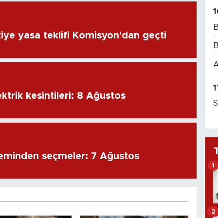
1
B
iye yasa teklifi Komisyon'dan geçti
B
A
1
ktrik kesintileri: 8 Ağustos
S
eminden seçmeler: 7 Ağustos
1
2