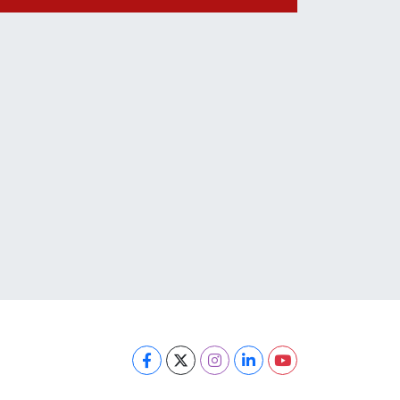
gelişme: 2 isim
yeniden gözaltına
alındı