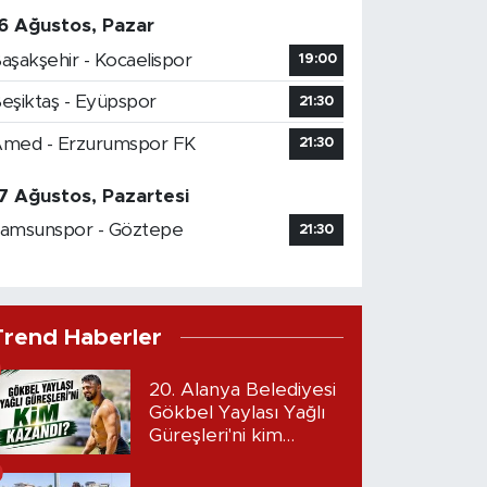
6 Ağustos, Pazar
aşakşehir - Kocaelispor
19:00
eşiktaş - Eyüpspor
21:30
med - Erzurumspor FK
21:30
7 Ağustos, Pazartesi
amsunspor - Göztepe
21:30
Trend Haberler
20. Alanya Belediyesi
Gökbel Yaylası Yağlı
Güreşleri'ni kim
kazandı?