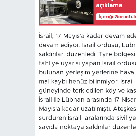
açıklama
İçeriği Görüntü
İsrail, 17 Mayıs'a kadar devam ed
devam ediyor. İsrail ordusu, Lüb
saldırıları düzenledi. Tyre bölge
tahliye uyarısı yapan İsrail ordu
bulunan yerleşim yerlerine hava sa
mal kaybı henüz bilinmiyor. İsrail
güneyinde terk edilen köy ve kasa
İsrail ile Lübnan arasında 17 Nisa
Mayıs'a kadar uzatılmıştı. Ateşk
sürdüren İsrail, aralarında sivil
sayıda noktaya saldırılar düzenle