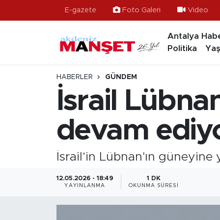
E-gazete
Foto Galeri
Video
Antalya Habe
Asayiş
Hava Durumu
Politika
Yaş
Bilim & Teknoloji
Trafik Durumu
HABERLER
GÜNDEM
Eğitim
Süper Lig Puan Durumu ve Fikstür
İsrail Lübnan
Ekonomi
Tüm Manşetler
devam ediy
Güncel
Son Dakika Haberleri
İsrail’in Lübnan'ın güneyine 
Gündem
Haber Arşivi
12.05.2026 - 18:49
1 DK
İlçeler
YAYINLANMA
OKUNMA SÜRESI
Kültür- Sanat