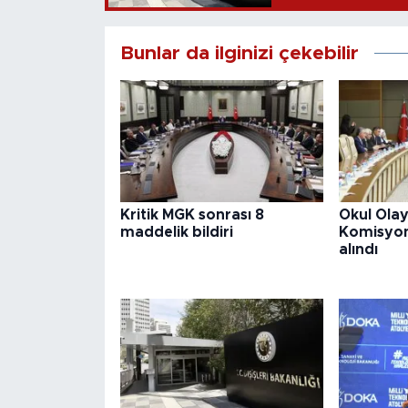
Bunlar da ilginizi çekebilir
Kritik MGK sonrası 8
Okul Olay
maddelik bildiri
Komisyon
alındı