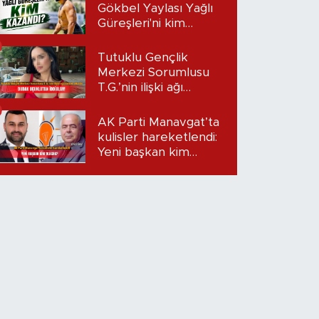
Gökbel Yaylası Yağlı
Güreşleri'ni kim
kazandı?
Tutuklu Gençlik
Merkezi Sorumlusu
T.G.’nin ilişki ağı
mercek altında:
Dudak uçuklatan
AK Parti Manavgat’ta
iddialar!
kulisler hareketlendi:
Yeni başkan kim
olacak?