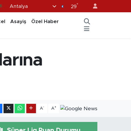
°
Antalya
6
29
6
el
Asayiş
Özel Haber
2
2
2
larına
0
-
+
A
A
Süper Lig Puan Durumu