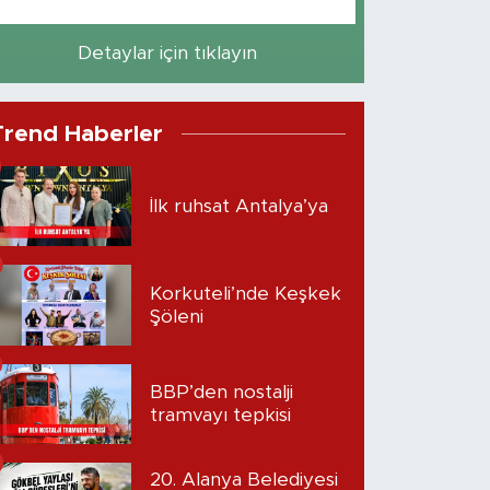
Detaylar için tıklayın
Trend Haberler
İlk ruhsat Antalya’ya
Korkuteli’nde Keşkek
Şöleni
BBP’den nostalji
tramvayı tepkisi
20. Alanya Belediyesi