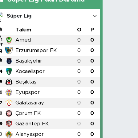
Süper Lig
#
Takım
O
P
Amed
0
0
1
Erzurumspor FK
0
0
2
Başakşehir
0
0
3
Kocaelispor
0
0
4
Beşiktaş
0
0
5
Eyüpspor
0
0
6
Galatasaray
0
0
7
Çorum FK
0
0
8
Gaziantep FK
0
0
9
Alanyaspor
0
0
0