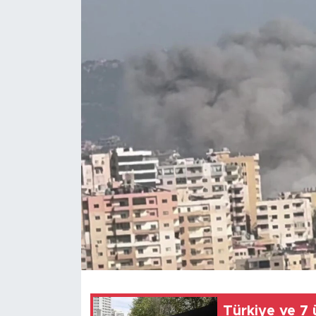
Magazin
Özel Haber
Politika
Resmi İlanlar
Sağlık
Spor
Turizm
Türkiye ve 7 ü