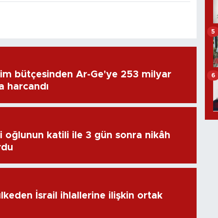
5
im bütçesinden Ar-Ge'ye 253 milyar
6
ra harcandı
 oğlunun katili ile 3 gün sonra nikâh
rdu
keden İsrail ihlallerine ilişkin ortak