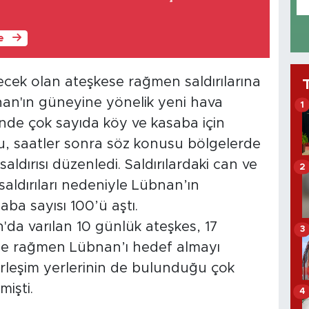
le
ecek olan ateşkese rağmen saldırılarına
nan'ın güneyine yönelik yeni hava
1
sinde çok sayıda köy ve kasaba için
su, saatler sonra söz konusu bölgelerde
ldırısı düzenledi. Saldırılardaki can ve
2
 saldırıları nedeniyle Lübnan’ın
ba sayısı 100’ü aştı.
n'da varılan 10 günlük ateşkes, 17
3
ese rağmen Lübnan’ı hedef almayı
 yerleşim yerlerinin de bulunduğu çok
mişti.
4