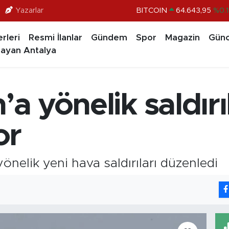
Yazarlar
BITCOIN
64.643,95
%0.1
DOLAR
47,6006
%0.0
rleri
Resmi İlanlar
Gündem
Spor
Magazin
Günc
EURO
55,0250
%0.0
ayan Antalya
STERLİN
64,2398
%0.
GRAM ALTIN
6500.87
%0.1
’a yönelik saldırı
BİST100
13.799
%7
or
yönelik yeni hava saldırıları düzenledi