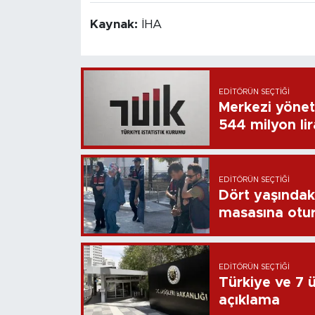
Kaynak:
İHA
EDITÖRÜN SEÇTIĞI
Merkezi yönet
544 milyon li
EDITÖRÜN SEÇTIĞI
Dört yaşındaki
masasına otu
EDITÖRÜN SEÇTIĞI
Türkiye ve 7 ül
açıklama