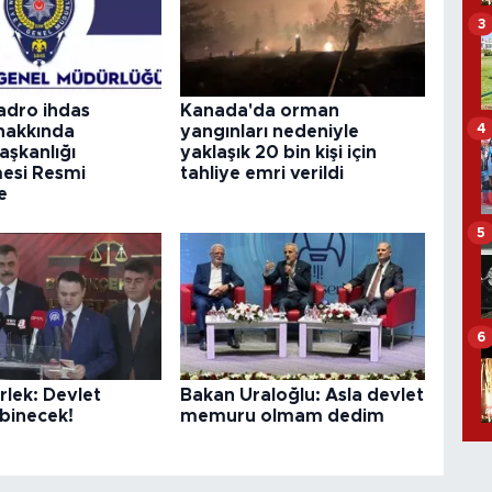
3
adro ihdas
Kanada'da orman
4
 hakkında
yangınları nedeniyle
şkanlığı
yaklaşık 20 bin kişi için
esi Resmi
tahliye emri verildi
e
5
6
lek: Devlet
Bakan Uraloğlu: Asla devlet
binecek!
memuru olmam dedim