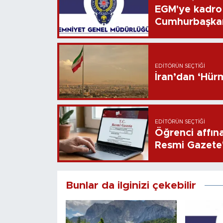
EGM'ye kadro 
Cumhurbaşkan
EDITÖRÜN SEÇTIĞI
İran’dan ‘Hür
EDITÖRÜN SEÇTIĞI
Öğrenci affın
Resmi Gazete
Bunlar da ilginizi çekebilir