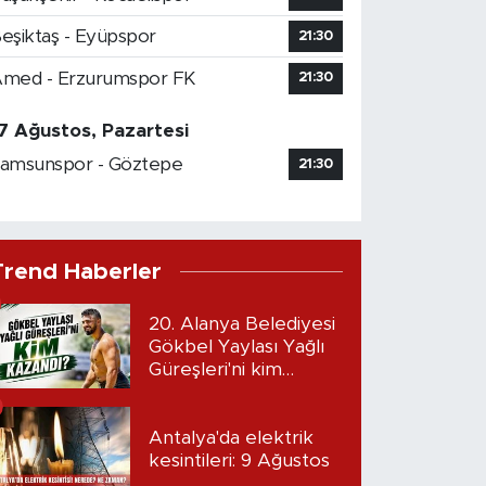
eşiktaş - Eyüpspor
21:30
med - Erzurumspor FK
21:30
7 Ağustos, Pazartesi
amsunspor - Göztepe
21:30
Trend Haberler
20. Alanya Belediyesi
Gökbel Yaylası Yağlı
Güreşleri'ni kim
kazandı?
Antalya'da elektrik
kesintileri: 9 Ağustos