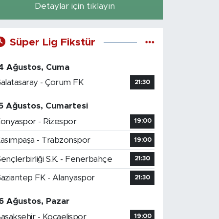
Detaylar için tıklayın
Süper Lig Fikstür
4 Ağustos, Cuma
alatasaray - Çorum FK
21:30
5 Ağustos, Cumartesi
onyaspor - Rizespor
19:00
asımpaşa - Trabzonspor
19:00
ençlerbirliği S.K. - Fenerbahçe
21:30
aziantep FK - Alanyaspor
21:30
6 Ağustos, Pazar
aşakşehir - Kocaelispor
19:00