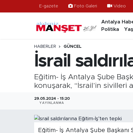
E-gazete
Foto Galeri
Video
Antalya Habe
Asayiş
Antalya Nöbetçi Eczaneler
Politika
Yaş
Bilim & Teknoloji
Antalya Hava Durumu
HABERLER
GÜNCEL
Eğitim
Antalya Namaz Vakitleri
İsrail saldır
Ekonomi
Antalya Trafik Yoğunluk Haritası
Eğitim- İş Antalya Şube Başkanı
Güncel
Süper Lig Puan Durumu ve Fikstür
konuşarak, “İsrail’in siville
Gündem
Tüm Manşetler
29.05.2024 - 15:20
YAYINLANMA
İlçeler
Son Dakika Haberleri
Kültür- Sanat
Haber Arşivi
Eğitim- İş Antalya Şube Başkanı S