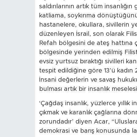
saldırılarının artık tüm insanlığ
Magazin
katliama, soykırıma dönüştüğünü
hastanelere, okullara, sivillerin y
Özel Haber
düzenleyen İsrail, son olarak Filis
Politika
Refah bölgesini de ateş hattına çe
bölgesinde yerinden edilmiş Filist
Resmi İlanlar
evsiz yurtsuz bıraktığı sivilleri k
tespit edildiğine göre 13’ü kadın
Sağlık
İnsani değerlerin ve savaş hukuk
bulması artık bir insanlık meseles
Spor
‘Çağdaş insanlık, yüzlerce yıllık 
Turizm
çıkmak ve karanlık çağlarına dön
zorundadır’ diyen Acar, “Uluslar
demokrasi ve barış konusunda l