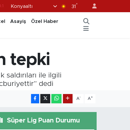
°
Konyaaltı
.1
31
18
el
Asayiş
Özel Haber
32
38
%0
en tepki
14
ldırıları ile ilgili
ecburiyettir” dedi
-
+
A
A
Süper Lig Puan Durumu