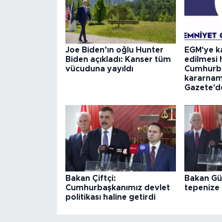
Joe Biden’ın oğlu Hunter
EGM'ye k
Biden açıkladı: Kanser tüm
edilmesi
vücuduna yayıldı
Cumhurba
kararnam
Gazete'd
Bakan Çiftçi:
Bakan Gür
Cumhurbaşkanımız devlet
tepenize 
politikası haline getirdi