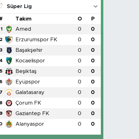
Süper Lig
#
Takım
O
P
Amed
0
0
1
Erzurumspor FK
0
0
2
Başakşehir
0
0
3
Kocaelispor
0
0
4
Beşiktaş
0
0
5
Eyüpspor
0
0
6
Galatasaray
0
0
7
Çorum FK
0
0
8
Gaziantep FK
0
0
9
Alanyaspor
0
0
0