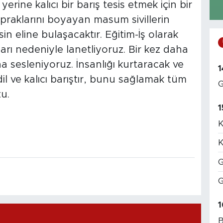
erine kalıcı bir barış tesis etmek için bir
topraklarını boyayan masum sivillerin
sin eline bulaşacaktır. Eğitim-İş olarak
ırıları nedeniyle lanetliyoruz. Bir kez daha
na sesleniyoruz. İnsanlığı kurtaracak ve
1
il ve kalıcı barıştır, bunu sağlamak tüm
G
tu.
1
K
K
G
G
1
B