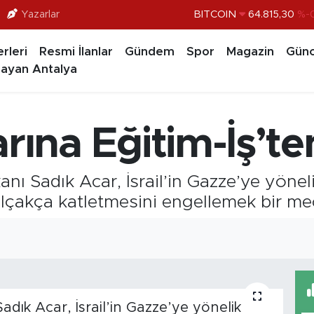
Yazarlar
BITCOIN
64.815,30
%-0
DOLAR
47,7436
%0.
rleri
Resmi İlanlar
Gündem
Spor
Magazin
Günc
EURO
55,2510
%0.
ayan Antalya
STERLİN
64,4811
%0.
GRAM ALTIN
6660.55
ılarına Eğitim-İş’t
BİST100
13.779
%-
 Sadık Acar, İsrail’in Gazze’ye yönelik sa
ri alçakça katletmesini engellemek bir m
adık Acar, İsrail’in Gazze’ye yönelik