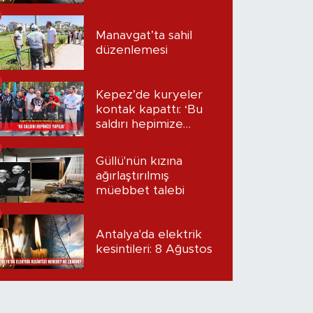
Manavgat’ta sahil
düzenlemesi
Kepez’de kuryeler
kontak kapattı: ‘Bu
saldırı hepimize
yapıldı’
Güllü'nün kızına
ağırlaştırılmış
müebbet talebi
Antalya'da elektrik
kesintileri: 8 Ağustos