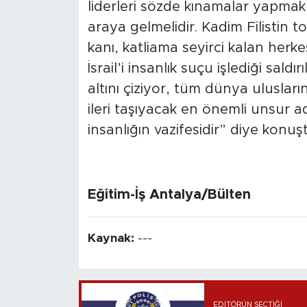
liderleri sözde kınamalar yapmak y
araya gelmelidir. Kadim Filistin 
kanı, katliama seyirci kalan herke
İsrail’i insanlık suçu işlediği sald
altını çiziyor, tüm dünya ulusları
ileri taşıyacak en önemli unsur ad
insanlığın vazifesidir” diye konuş
Eğitim-İş Antalya/Bülten
Kaynak:
---
EDITÖRÜN SEÇTIĞI