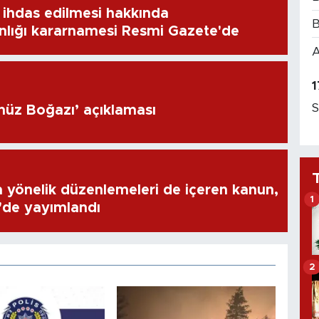
ihdas edilmesi hakkında
B
lığı kararnamesi Resmi Gazete'de
A
1
S
müz Boğazı’ açıklaması
a yönelik düzenlemeleri de içeren kanun,
1
'de yayımlandı
2