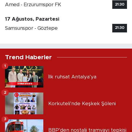
Amed - Erzurumspor FK
21:30
17 Ağustos, Pazartesi
Samsunspor - Göztepe
21:30
Trend Haberler
1
İlk ruhsat Antalya’ya
2
Korkuteli’nde Keşkek Şöleni
3
BBP’den nostalji tramvayı tepkisi