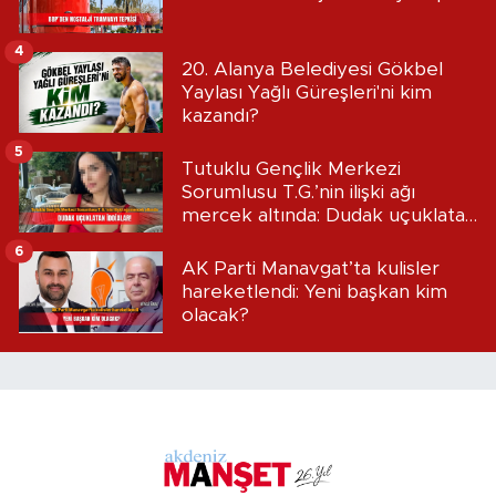
4
20. Alanya Belediyesi Gökbel
Yaylası Yağlı Güreşleri'ni kim
kazandı?
5
Tutuklu Gençlik Merkezi
Sorumlusu T.G.’nin ilişki ağı
mercek altında: Dudak uçuklatan
iddialar!
6
AK Parti Manavgat’ta kulisler
hareketlendi: Yeni başkan kim
olacak?