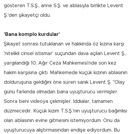
gösteren T.S.Ş., anne S.Ş. ve ablasıyla birlikte Levent
Ş.'den şikayetçi oldu.
'Bana komplo kurdular'
Şikayet sonrası tutuklanan ve hakkında öz kızına karşı
'nitelikli cinsel istismar' suçundan dava açılan Levent Ş.,
yargılandığı 10. Ağır Ceza Mahkemesi'nde son kez
hakim karşısına çıktı. Mahkemede küçük kızının ablasının
dolduruşuna geldiğini öne süren sanık Levent Ş. "Olay
günü farkında olmadan bana uyuşturucu vermişler.
Sonra beni videoya çekmişler. İddialar, tamamen
düzmecedir. Küçük kızım T.S.Ş.'nin uyuşturucu bağımlısı
olan ablasının evine gitmesini istemiyordum. Onu da
uyuşturucuya alıştırmasından endişe ediyordum. Bu