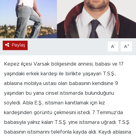
Paylaş
-
+
A
A
Kepez ilçesi Varsak bölgesinde annesi, babası ve 17
yaşındaki erkek kardeşi ile birlikte yaşayan T.S.Ş.,
ablasına mobilya ustası olan babasının kendisine 9
yaşından bu yana cinsel istismarda bulunduğunu
söyledi. Abla E.Ş., istismarı kanıtlamak için kız
kardeşinden görüntü çekmesini istedi. 7 Temmuz'da
babasıyla yalnız kalan T.S.Ş. yine istismara uğradı. T.S.Ş.
babasının istismarını telefonla kayda aldı. Kaydı ablasına