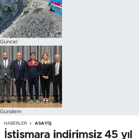
Magazin
Özel Haber
Güncel
Politika
Resmi İlanlar
Sağlık
Spor
Turizm
Gündem
HABERLER
ASAYIŞ
İstismara indirimsiz 45 yıl