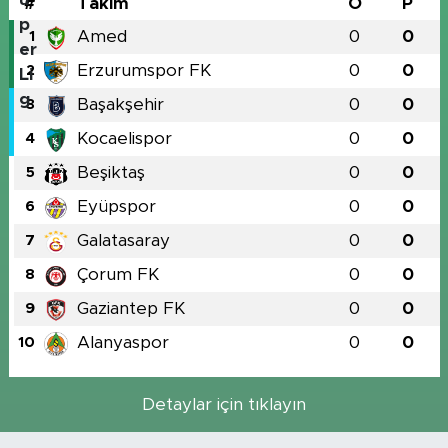
#
Takım
O
P
Amed
0
0
1
Erzurumspor FK
0
0
2
Başakşehir
0
0
3
Kocaelispor
0
0
4
Beşiktaş
0
0
5
Eyüpspor
0
0
6
Galatasaray
0
0
7
Çorum FK
0
0
8
Gaziantep FK
0
0
9
Alanyaspor
0
0
10
Detaylar için tıklayın