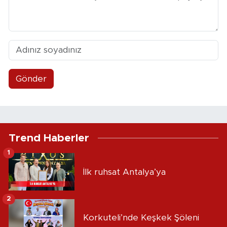
Gönder
Trend Haberler
1
İlk ruhsat Antalya’ya
2
Korkuteli’nde Keşkek Şöleni