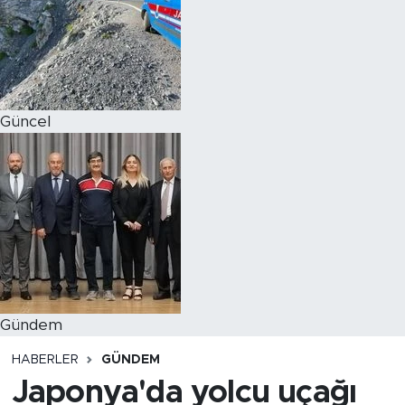
Magazin
Özel Haber
Güncel
Politika
Resmi İlanlar
Sağlık
Spor
Turizm
Gündem
HABERLER
GÜNDEM
Japonya'da yolcu uçağı