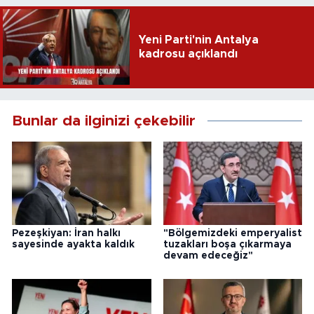
Yeni Parti'nin Antalya
kadrosu açıklandı
Bunlar da ilginizi çekebilir
Pezeşkiyan: İran halkı
"Bölgemizdeki emperyalist
sayesinde ayakta kaldık
tuzakları boşa çıkarmaya
devam edeceğiz"