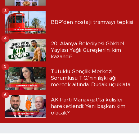
3
BBP’den nostalji tramvayı tepkisi
4
20. Alanya Belediyesi Gökbel
Yaylası Yağlı Güreşleri'ni kim
kazandı?
5
Tutuklu Gençlik Merkezi
Sorumlusu T.G.’nin ilişki ağı
mercek altında: Dudak uçuklatan
iddialar!
6
AK Parti Manavgat’ta kulisler
hareketlendi: Yeni başkan kim
olacak?