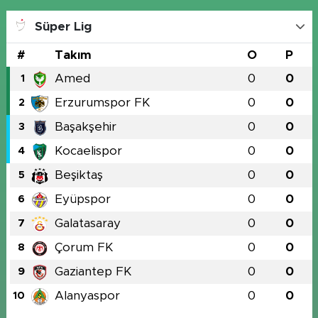
Süper Lig
#
Takım
O
P
Amed
0
0
1
Erzurumspor FK
0
0
2
Başakşehir
0
0
3
Kocaelispor
0
0
4
Beşiktaş
0
0
5
Eyüpspor
0
0
6
Galatasaray
0
0
7
Çorum FK
0
0
8
Gaziantep FK
0
0
9
Alanyaspor
0
0
10