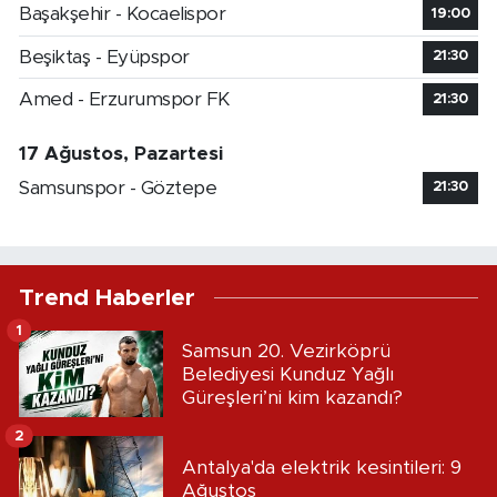
Başakşehir - Kocaelispor
19:00
Beşiktaş - Eyüpspor
21:30
Amed - Erzurumspor FK
21:30
17 Ağustos, Pazartesi
Samsunspor - Göztepe
21:30
Trend Haberler
1
Samsun 20. Vezirköprü
Belediyesi Kunduz Yağlı
Güreşleri’ni kim kazandı?
2
Antalya'da elektrik kesintileri: 9
Ağustos