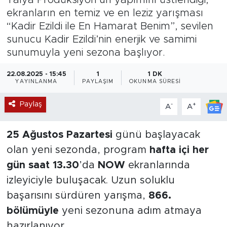
ekranların en temiz ve en leziz yarışması
Magazin
“Kadir Ezildi ile En Hamarat Benim”, sevilen
sunucu Kadir Ezildi’nin enerjik ve samimi
Özel Haber
sunumuyla yeni sezona başlıyor.
Politika
22.08.2025 - 15:45
1
1 DK
YAYINLANMA
PAYLAŞIM
OKUNMA SÜRESI
Resmi İlanlar
Paylaş
-
+
A
A
Sağlık
25 Ağustos Pazartesi
günü başlayacak
Spor
olan yeni sezonda, program
hafta içi her
gün saat 13.30
’da
NOW
ekranlarında
Turizm
izleyiciyle buluşacak. Uzun soluklu
başarısını sürdüren yarışma,
866.
bölümüyle
yeni sezonuna adım atmaya
hazırlanıyor.