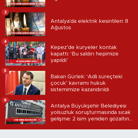
3
Antalya'da elektrik kesintileri: 8
Ağustos
4
Kepez’de kuryeler kontak
kapattı: ‘Bu saldırı hepimize
yapıldı’
5
Bakan Gürlek: ‘Adli süreçteki
çocuk’ kavramı hukuk
sistemimize kazandırıldı
6
Antalya Büyükşehir Belediyesi
yolsuzluk soruşturmasında sıcak
gelişme: 2 isim yeniden gözaltına
alındı