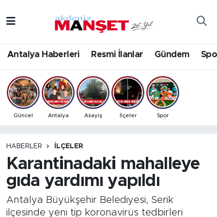
Asayiş
Antalya Nöbetçi Eczaneler
Antalya Haberleri
Resmi İlanlar
Gündem
Spo
Bilim & Teknoloji
Antalya Hava Durumu
Eğitim
Antalya Namaz Vakitleri
Ekonomi
Antalya Trafik Yoğunluk Haritası
Güncel
Antalya
Asayiş
İlçeler
Spor
Güncel
Süper Lig Puan Durumu ve Fikstür
HABERLER
İLÇELER
Karantinadaki mahalleye
Gündem
Tüm Manşetler
gıda yardımı yapıldı
İlçeler
Son Dakika Haberleri
Antalya Büyükşehir Belediyesi, Serik
Kültür- Sanat
Haber Arşivi
ilçesinde yeni tip koronavirüs tedbirleri