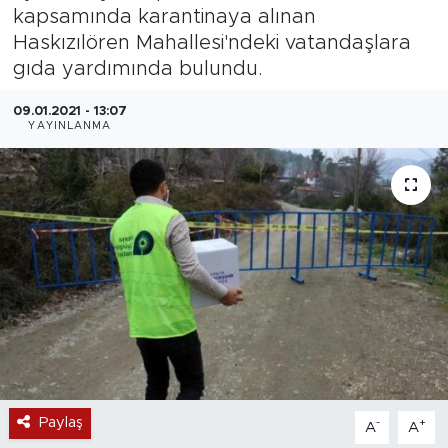
kapsamında karantinaya alınan
Magazin
Haskızılören Mahallesi'ndeki vatandaşlara
gıda yardımında bulundu.
Özel Haber
09.01.2021 - 13:07
YAYINLANMA
Politika
Resmi İlanlar
Sağlık
Spor
Turizm
Paylaş
-
+
A
A