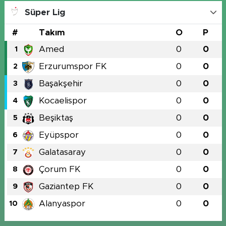
Süper Lig
#
Takım
O
P
Amed
0
0
1
Erzurumspor FK
0
0
2
Başakşehir
0
0
3
Kocaelispor
0
0
4
Beşiktaş
0
0
5
Eyüpspor
0
0
6
Galatasaray
0
0
7
Çorum FK
0
0
8
Gaziantep FK
0
0
9
Alanyaspor
0
0
10