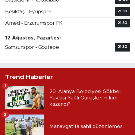
Beşiktaş - Eyüpspor
21:30
Amed - Erzurumspor FK
21:30
17 Ağustos, Pazartesi
Samsunspor - Göztepe
21:30
Trend Haberler
1
20. Alanya Belediyesi Gökbel
Yaylası Yağlı Güreşleri'ni kim
kazandı?
2
Manavgat’ta sahil düzenlemesi