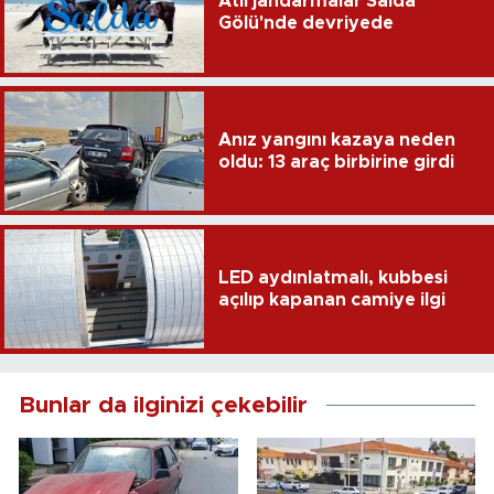
Atlı jandarmalar Salda
Gölü'nde devriyede
Anız yangını kazaya neden
oldu: 13 araç birbirine girdi
LED aydınlatmalı, kubbesi
açılıp kapanan camiye ilgi
Bunlar da ilginizi çekebilir