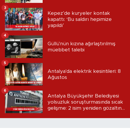
3
Kepez’de kuryeler kontak
kapattı: ‘Bu saldırı hepimize
yapıldı’
4
Güllü'nün kızına ağırlaştırılmış
müebbet talebi
5
Antalya'da elektrik kesintileri: 8
Ağustos
6
Antalya Büyükşehir Belediyesi
yolsuzluk soruşturmasında sıcak
gelişme: 2 isim yeniden gözaltına
alındı