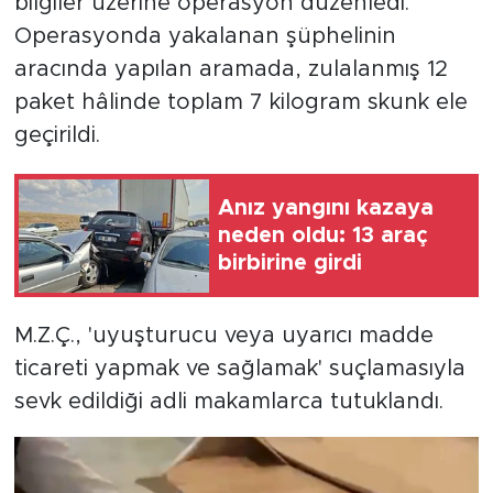
bilgiler üzerine operasyon düzenledi.
Operasyonda yakalanan şüphelinin
aracında yapılan aramada, zulalanmış 12
paket hâlinde toplam 7 kilogram skunk ele
geçirildi.
Anız yangını kazaya
neden oldu: 13 araç
birbirine girdi
M.Z.Ç., 'uyuşturucu veya uyarıcı madde
ticareti yapmak ve sağlamak' suçlamasıyla
sevk edildiği adli makamlarca tutuklandı.