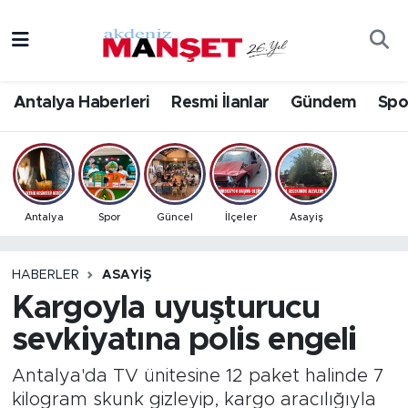
Asayiş
Antalya Nöbetçi Eczaneler
Antalya Haberleri
Resmi İlanlar
Gündem
Spo
Bilim & Teknoloji
Antalya Hava Durumu
Eğitim
Antalya Namaz Vakitleri
Ekonomi
Antalya Trafik Yoğunluk Haritası
Antalya
Spor
Güncel
İlçeler
Asayiş
Güncel
Süper Lig Puan Durumu ve Fikstür
HABERLER
ASAYIŞ
Kargoyla uyuşturucu
Gündem
Tüm Manşetler
sevkiyatına polis engeli
İlçeler
Son Dakika Haberleri
Antalya'da TV ünitesine 12 paket halinde 7
Kültür- Sanat
Haber Arşivi
kilogram skunk gizleyip, kargo aracılığıyla