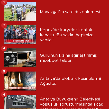
2
Manavgat’ta sahil düzenlemesi
3
Kepez’de kuryeler kontak
kapattı: ‘Bu saldırı hepimize
yapıldı’
4
Güllü'nün kızına ağırlaştırılmış
müebbet talebi
5
Antalya'da elektrik kesintileri: 8
Ağustos
6
Antalya Büyükşehir Belediyesi
yolsuzluk soruşturmasında sıcak