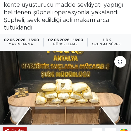
kente uyuşturucu madde sevkiyatı yaptığı
Magazin
belirlenen şüpheli operasyonla yakalandı.
Şüpheli, sevk edildiği adli makamlarca
Özel Haber
tutuklandı.
Politika
02.06.2026 - 16:00
02.06.2026 - 16:00
1 DK
YAYINLANMA
GÜNCELLEME
OKUNMA SÜRESI
Resmi İlanlar
Sağlık
Spor
Turizm