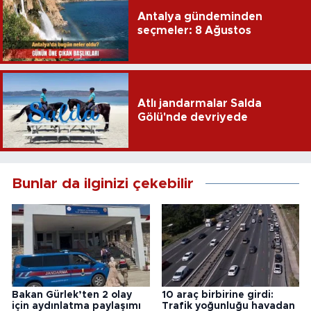
Antalya gündeminden
seçmeler: 8 Ağustos
Atlı jandarmalar Salda
Gölü'nde devriyede
Bunlar da ilginizi çekebilir
Bakan Gürlek’ten 2 olay
10 araç birbirine girdi:
için aydınlatma paylaşımı
Trafik yoğunluğu havadan