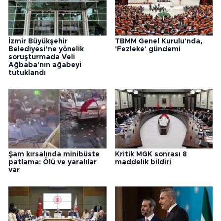
İzmir Büyükşehir
TBMM Genel Kurulu'nda,
Belediyesi’ne yönelik
'Fezleke' gündemi
soruşturmada Veli
Ağbaba'nın ağabeyi
tutuklandı
Şam kırsalında minibüste
Kritik MGK sonrası 8
patlama: Ölü ve yaralılar
maddelik bildiri
var