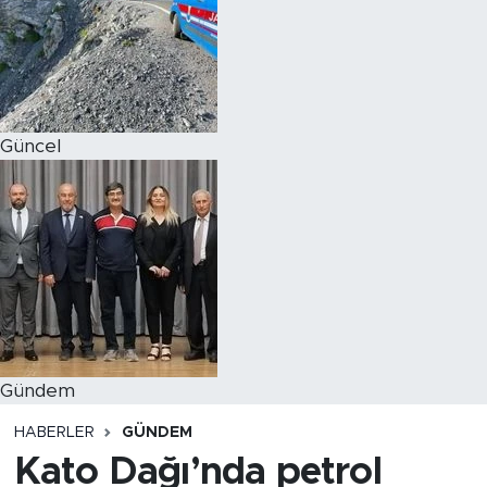
Magazin
Özel Haber
Güncel
Politika
Resmi İlanlar
Sağlık
Spor
Turizm
Gündem
HABERLER
GÜNDEM
Kato Dağı’nda petrol