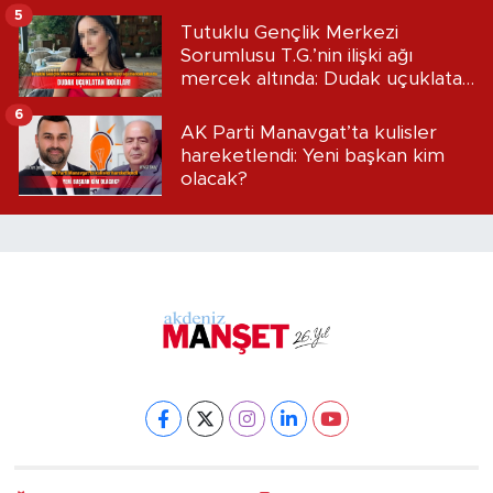
5
Tutuklu Gençlik Merkezi
Sorumlusu T.G.’nin ilişki ağı
mercek altında: Dudak uçuklatan
iddialar!
6
AK Parti Manavgat’ta kulisler
hareketlendi: Yeni başkan kim
olacak?