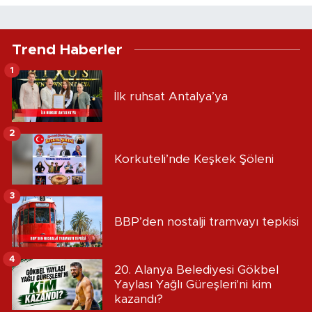
Trend Haberler
1
İlk ruhsat Antalya’ya
2
Korkuteli’nde Keşkek Şöleni
3
BBP’den nostalji tramvayı tepkisi
4
20. Alanya Belediyesi Gökbel
Yaylası Yağlı Güreşleri'ni kim
kazandı?