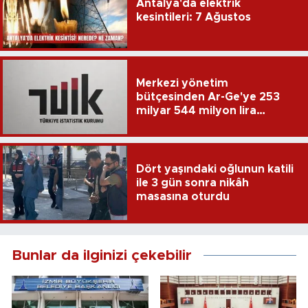
Antalya'da elektrik
kesintileri: 7 Ağustos
Merkezi yönetim
bütçesinden Ar-Ge'ye 253
milyar 544 milyon lira
harcandı
Dört yaşındaki oğlunun katili
ile 3 gün sonra nikâh
masasına oturdu
Bunlar da ilginizi çekebilir