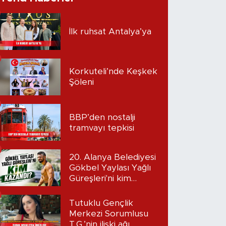
İlk ruhsat Antalya’ya
Korkuteli’nde Keşkek
Şöleni
BBP’den nostalji
tramvayı tepkisi
20. Alanya Belediyesi
Gökbel Yaylası Yağlı
Güreşleri'ni kim
kazandı?
Tutuklu Gençlik
Merkezi Sorumlusu
T.G.’nin ilişki ağı