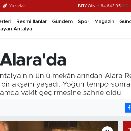
Yazarlar
BITCOIN
64.643,95
%0.1
DOLAR
47,6704
%
rleri
Resmi İlanlar
Gündem
Spor
Magazin
Günc
EURO
55,0406
%-0.0
ayan Antalya
STERLİN
64,2143
%
GRAM ALTIN
6500.87
%0.1
 Alara'da
BİST100
13.799
%7
Antalya’nın ünlü mekânlarından Alara R
li bir akşam yaşadı. Yoğun tempo sonra
ortamda vakit geçirmesine sahne oldu.