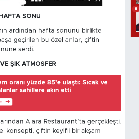
6
 HAFTA SONU
ın ardından hafta sonunu birlikte
aşa geçirilen bu özel anlar, çiftin
önüne serdi.
VE ŞIK ATMOSFER
m oranı yüzde 85’e ulaştı: Sıcak ve
nlar sahillere akın etti
le
arından Alara Restaurant’ta gerçekleşti.
 konsepti, çiftin keyifli bir akşam