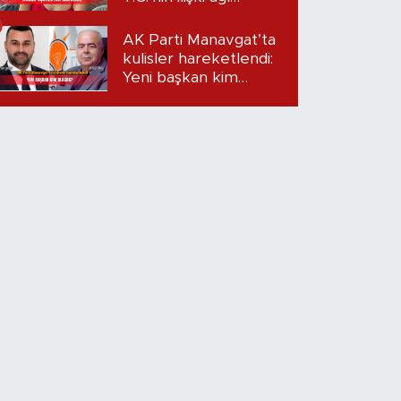
mercek altında:
Dudak uçuklatan
AK Parti Manavgat’ta
iddialar!
kulisler hareketlendi:
Yeni başkan kim
olacak?