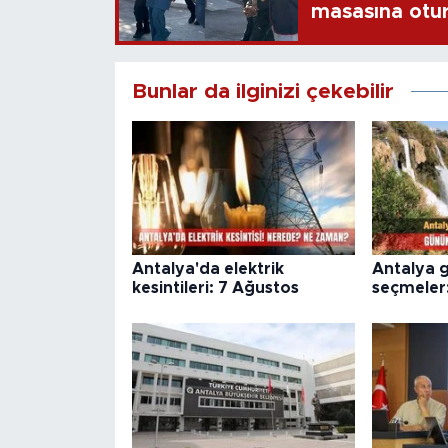
masasına otu
Bunlar da ilginizi çekebilir
Antalya'da elektrik
Antalya 
kesintileri: 7 Ağustos
seçmeler