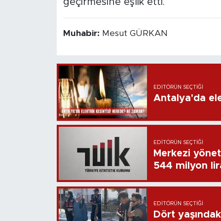
geçirmesine eşlik etti.
Muhabir:
Mesut GÜRKAN
EDITÖRÜN SEÇTIĞI
Antalya'da ele
EDITÖRÜN SEÇTIĞI
Merkezi yönet
544 milyon li
EDITÖRÜN SEÇTIĞI
Dört yaşındaki