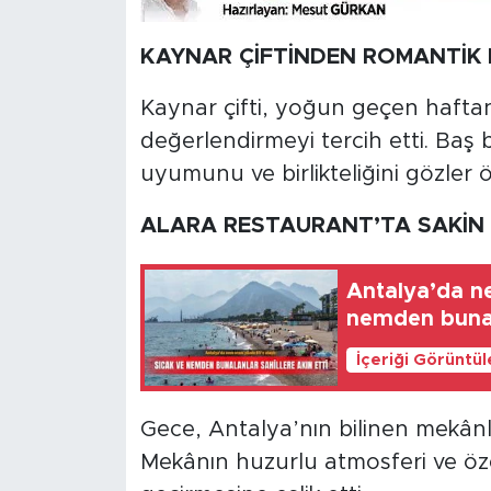
KAYNAR ÇİFTİNDEN ROMANTİK
Kaynar çifti, yoğun geçen haftan
değerlendirmeyi tercih etti. Baş b
uyumunu ve birlikteliğini gözler 
ALARA RESTAURANT’TA SAKİN 
Antalya’da ne
nemden bunala
İçeriği Görüntü
Gece, Antalya’nın bilinen mekânl
Mekânın huzurlu atmosferi ve özel