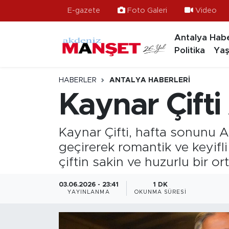
E-gazete
Foto Galeri
Video
Antalya Habe
Asayiş
Hava Durumu
Politika
Yaş
Bilim & Teknoloji
Trafik Durumu
HABERLER
ANTALYA HABERLERI
Eğitim
Süper Lig Puan Durumu ve Fikstür
Kaynar Çifti
Ekonomi
Tüm Manşetler
Kaynar Çifti, hafta sonunu 
Güncel
Son Dakika Haberleri
geçirerek romantik ve keyif
çiftin sakin ve huzurlu bir 
Gündem
Haber Arşivi
03.06.2026 - 23:41
1 DK
YAYINLANMA
OKUNMA SÜRESI
İlçeler
Kültür- Sanat