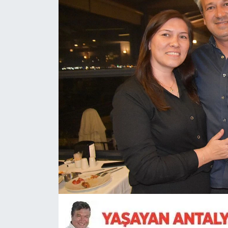
Magazin
Özel Haber
Politika
Resmi İlanlar
Sağlık
Spor
Turizm