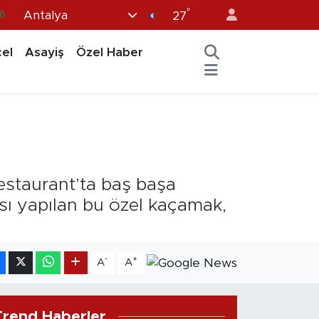
°
Antalya
6
27
0
el
Asayiş
Özel Haber
8
0
2
0
estaurant’ta baş başa
sı yapılan bu özel kaçamak,
-
+
A
A
Trend Haberler