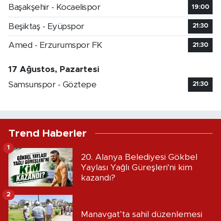
Başakşehir - Kocaelispor
19:00
Beşiktaş - Eyüpspor
21:30
Amed - Erzurumspor FK
21:30
17 Ağustos, Pazartesi
Samsunspor - Göztepe
21:30
Trend Haberler
1
20. Alanya Belediyesi Gökbel
Yaylası Yağlı Güreşleri'ni kim
kazandı?
2
Manavgat’ta sahil düzenlemesi