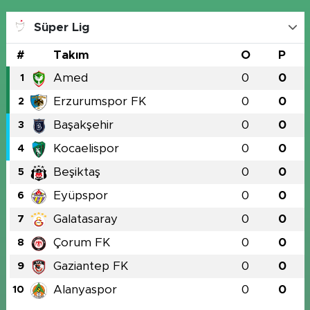
Süper Lig
#
Takım
O
P
Amed
0
0
1
Erzurumspor FK
0
0
2
Başakşehir
0
0
3
Kocaelispor
0
0
4
Beşiktaş
0
0
5
Eyüpspor
0
0
6
Galatasaray
0
0
7
Çorum FK
0
0
8
Gaziantep FK
0
0
9
Alanyaspor
0
0
10