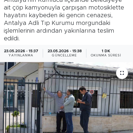
ait çöp kamyonuyla çarpışan motosiklette
Magazin
hayatını kaybeden iki gencin cenazesi,
Antalya Adli Tıp Kurumu morgundaki
Özel Haber
işlemlerinin ardından yakınlarına teslim
edildi.
Politika
23.05.2026 - 15:37
23.05.2026 - 15:38
1 DK
Resmi İlanlar
YAYINLANMA
GÜNCELLEME
OKUNMA SÜRESI
Sağlık
Spor
Turizm