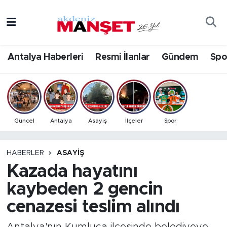
Asayiş
Antalya Nöbetçi Eczaneler
Antalya Haberleri
Resmi İlanlar
Gündem
Spo
Bilim & Teknoloji
Antalya Hava Durumu
Eğitim
Antalya Namaz Vakitleri
Ekonomi
Antalya Trafik Yoğunluk Haritası
Güncel
Antalya
Asayiş
İlçeler
Spor
Güncel
Süper Lig Puan Durumu ve Fikstür
HABERLER
ASAYIŞ
Kazada hayatını
Gündem
Tüm Manşetler
kaybeden 2 gencin
İlçeler
Son Dakika Haberleri
cenazesi teslim alındı
Kültür- Sanat
Haber Arşivi
Antalya'nın Kumluca ilçesinde belediyeye