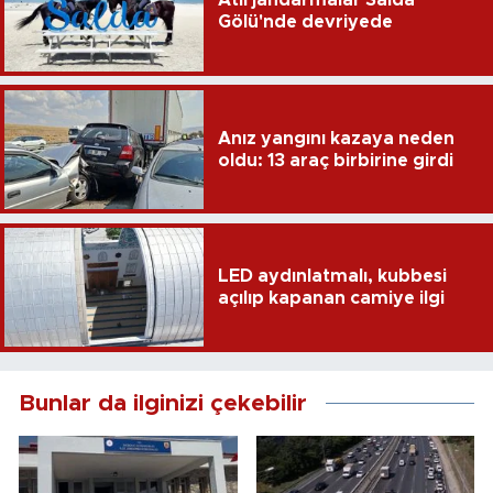
Atlı jandarmalar Salda
Gölü'nde devriyede
Anız yangını kazaya neden
oldu: 13 araç birbirine girdi
LED aydınlatmalı, kubbesi
açılıp kapanan camiye ilgi
Bunlar da ilginizi çekebilir