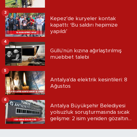
3
Kepez’de kuryeler kontak
kapattı: ‘Bu saldırı hepimize
yapıldı’
4
Güllü'nün kızına ağırlaştırılmış
müebbet talebi
5
Antalya'da elektrik kesintileri: 8
Ağustos
6
Antalya Büyükşehir Belediyesi
yolsuzluk soruşturmasında sıcak
gelişme: 2 isim yeniden gözaltına
alındı