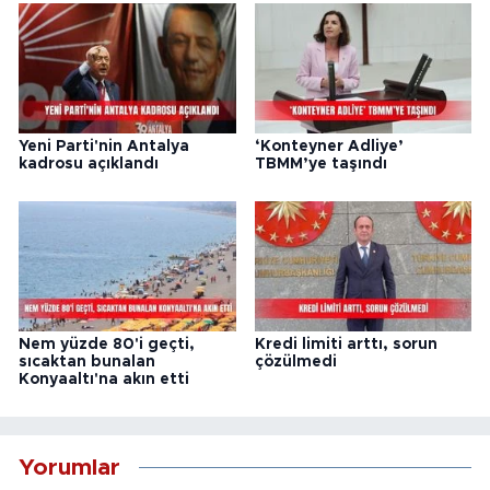
Yeni Parti'nin Antalya
‘Konteyner Adliye’
kadrosu açıklandı
TBMM’ye taşındı
Nem yüzde 80'i geçti,
Kredi limiti arttı, sorun
sıcaktan bunalan
çözülmedi
Konyaaltı'na akın etti
Yorumlar