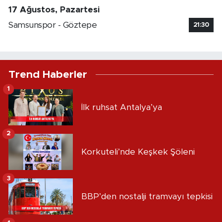
17 Ağustos, Pazartesi
Samsunspor - Göztepe
21:30
Trend Haberler
1
İlk ruhsat Antalya’ya
2
Korkuteli’nde Keşkek Şöleni
3
BBP’den nostalji tramvayı tepkisi