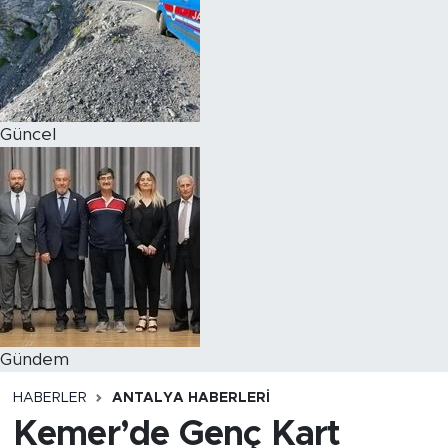
Magazin
Özel Haber
Güncel
Politika
Resmi İlanlar
Sağlık
Spor
Turizm
Gündem
HABERLER
ANTALYA HABERLERI
Kemer’de Genç Kart