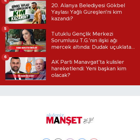
4
20. Alanya Belediyesi Gökbel
Yaylası Yağlı Güreşleri'ni kim
kazandı?
5
Tutuklu Gençlik Merkezi
Sorumlusu T.G.’nin ilişki ağı
mercek altında: Dudak uçuklatan
iddialar!
6
AK Parti Manavgat’ta kulisler
hareketlendi: Yeni başkan kim
olacak?