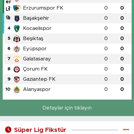
Erzurumspor FK
0
0
2
Başakşehir
0
0
3
Kocaelispor
0
0
4
Beşiktaş
0
0
5
Eyüpspor
0
0
6
Galatasaray
0
0
7
Çorum FK
0
0
8
Gaziantep FK
0
0
9
Alanyaspor
0
0
10
Detaylar için tıklayın
Süper Lig Fikstür