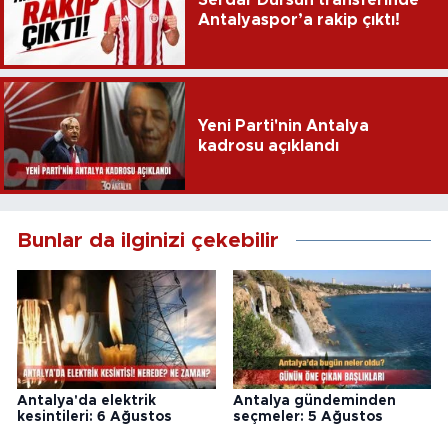
Serdar Dursun transferinde
Antalyaspor’a rakip çıktı!
Yeni Parti'nin Antalya
kadrosu açıklandı
Bunlar da ilginizi çekebilir
Antalya'da elektrik
Antalya gündeminden
kesintileri: 6 Ağustos
seçmeler: 5 Ağustos