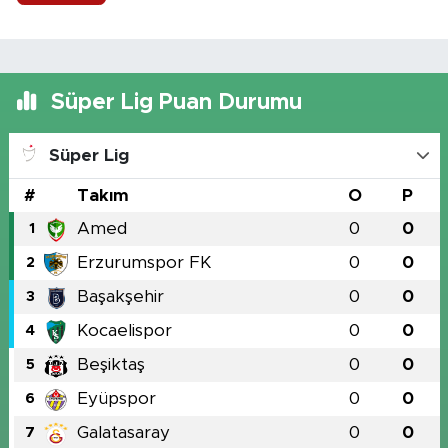
Süper Lig Puan Durumu
Süper Lig
#
Takım
O
P
Amed
0
0
1
Erzurumspor FK
0
0
2
Başakşehir
0
0
3
Kocaelispor
0
0
4
Beşiktaş
0
0
5
Eyüpspor
0
0
6
Galatasaray
0
0
7