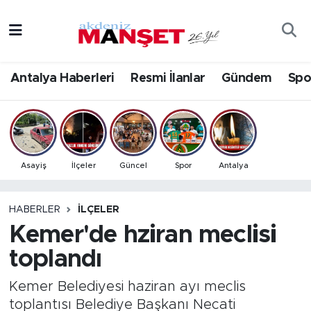
Asayiş
Antalya Nöbetçi Eczaneler
Antalya Haberleri
Resmi İlanlar
Gündem
Spo
Bilim & Teknoloji
Antalya Hava Durumu
Eğitim
Antalya Namaz Vakitleri
Ekonomi
Antalya Trafik Yoğunluk Haritası
Asayiş
İlçeler
Güncel
Spor
Antalya
Güncel
Süper Lig Puan Durumu ve Fikstür
HABERLER
İLÇELER
Kemer'de hziran meclisi
Gündem
Tüm Manşetler
toplandı
İlçeler
Son Dakika Haberleri
Kemer Belediyesi haziran ayı meclis
Kültür- Sanat
Haber Arşivi
toplantısı Belediye Başkanı Necati