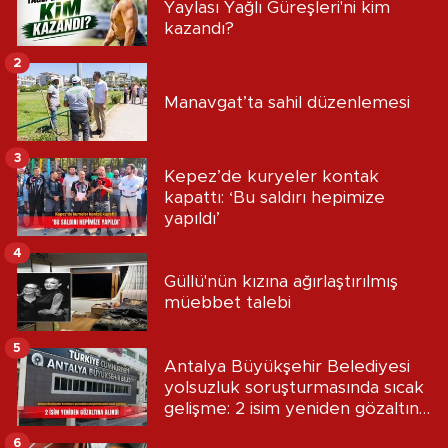
Yaylası Yağlı Güreşleri'ni kim
kazandı?
2
Manavgat’ta sahil düzenlemesi
3
Kepez’de kuryeler kontak
kapattı: ‘Bu saldırı hepimize
yapıldı’
4
Güllü'nün kızına ağırlaştırılmış
müebbet talebi
5
Antalya Büyükşehir Belediyesi
yolsuzluk soruşturmasında sıcak
gelişme: 2 isim yeniden gözaltına
alındı
6