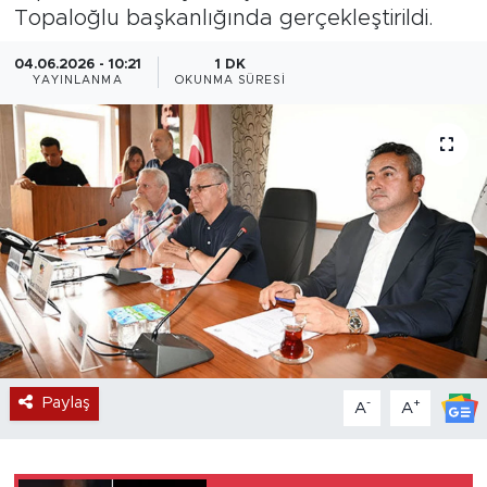
Topaloğlu başkanlığında gerçekleştirildi.
Magazin
04.06.2026 - 10:21
1 DK
YAYINLANMA
OKUNMA SÜRESI
Özel Haber
Politika
Resmi İlanlar
Sağlık
Spor
Turizm
Paylaş
-
+
A
A