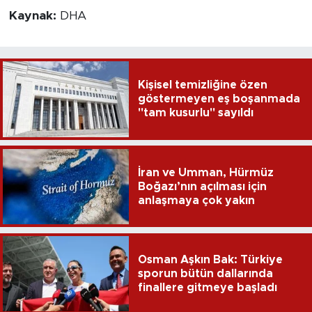
Kaynak:
DHA
Kişisel temizliğine özen
göstermeyen eş boşanmada
"tam kusurlu" sayıldı
İran ve Umman, Hürmüz
Boğazı’nın açılması için
anlaşmaya çok yakın
Osman Aşkın Bak: Türkiye
sporun bütün dallarında
finallere gitmeye başladı