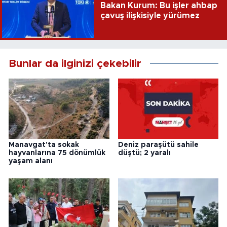
Bakan Kurum: Bu işler ahbap
çavuş ilişkisiyle yürümez
Bunlar da ilginizi çekebilir
Manavgat'ta sokak
Deniz paraşütü sahile
hayvanlarına 75 dönümlük
düştü; 2 yaralı
yaşam alanı