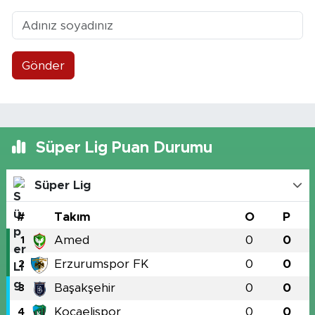
Gönder
Süper Lig Puan Durumu
Süper Lig
#
Takım
O
P
Amed
0
0
1
Erzurumspor FK
0
0
2
Başakşehir
0
0
3
Kocaelispor
0
0
4