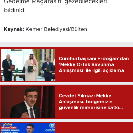
Gedelme Mağarasını gezebilecekleri
bildirildi.
Kaynak:
Kemer Belediyesi/Bülten
Cumhurbaşkanı Erdoğan’dan
‘Mekke Ortak Savunma
Anlaşması’ ile ilgili açıklama
Cevdet Yılmaz: Mekke
Anlaşması, bölgemizin
güvenlik mimarisine katkı
sağlayacak