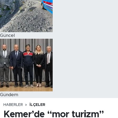
Magazin
Özel Haber
Güncel
Politika
Resmi İlanlar
Sağlık
Spor
Turizm
Gündem
HABERLER
İLÇELER
Kemer’de “mor turizm”