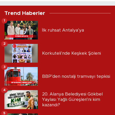
Trend Haberler
1
İlk ruhsat Antalya’ya
2
Korkuteli’nde Keşkek Şöleni
3
BBP’den nostalji tramvayı tepkisi
4
20. Alanya Belediyesi Gökbel
Yaylası Yağlı Güreşleri'ni kim
kazandı?
5