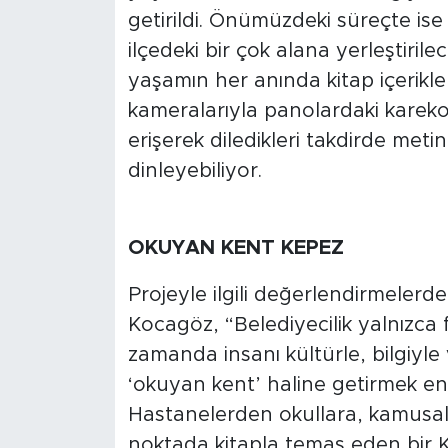
getirildi. Önümüzdeki süreçte is
ilçedeki bir çok alana yerleştiril
yaşamın her anında kitap içerikle
kameralarıyla panolardaki karekodl
erişerek diledikleri takdirde meti
dinleyebiliyor.
OKUYAN KENT KEPEZ
Projeyle ilgili değerlendirmeler
Kocagöz, “Belediyecilik yalnızca f
zamanda insanı kültürle, bilgiyle 
‘okuyan kent’ haline getirmek en 
Hastanelerden okullara, kamusal
noktada kitapla temas eden bir K