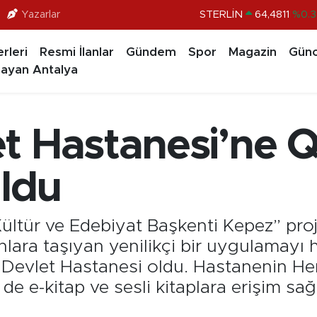
Yazarlar
GRAM ALTIN
6648.99
%2.5
BİST100
13.773
%-1
rleri
Resmi İlanlar
Gündem
Spor
Magazin
Günc
BITCOIN
65.130,04
%1
ayan Antalya
DOLAR
47,7436
%0.1
EURO
55,2510
%0.3
t Hastanesi’ne 
STERLİN
64,4811
%0.3
uldu
ültür ve Edebiyat Başkenti Kepez” proje
ara taşıyan yenilikçi bir uygulamayı ha
Devlet Hastanesi oldu. Hastanenin He
em de e-kitap ve sesli kitaplara erişim 