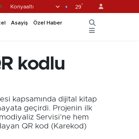
°
Konyaaltı
9
29
9
el
Asayiş
Özel Haber
.2
8
2
QR kodlu
8
si kapsamında dijital kitap
yata geçirdi. Projenin ilk
modiyaliz Servisi’ne hem
sağlayan QR kod (Karekod)