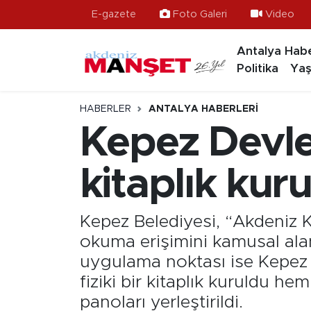
E-gazete
Foto Galeri
Video
Antalya Habe
Asayiş
Antalya Nöbetçi Eczaneler
Politika
Yaş
Bilim & Teknoloji
Antalya Hava Durumu
HABERLER
ANTALYA HABERLERI
Eğitim
Antalya Namaz Vakitleri
Kepez Devle
Ekonomi
Antalya Trafik Yoğunluk Haritası
kitaplık kur
Güncel
Süper Lig Puan Durumu ve Fikstür
Kepez Belediyesi, “Akdeniz K
Gündem
Tüm Manşetler
okuma erişimini kamusal alanl
uygulama noktası ise Kepez 
İlçeler
Son Dakika Haberleri
fiziki bir kitaplık kuruldu h
panoları yerleştirildi.
Kültür- Sanat
Haber Arşivi