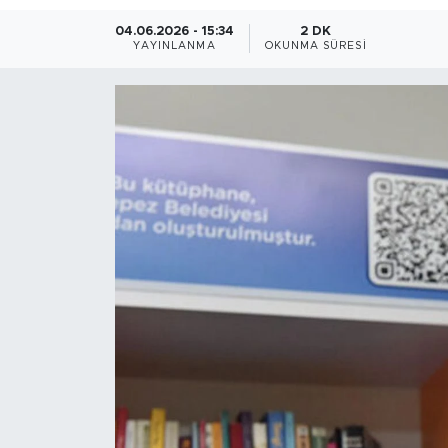
04.06.2026 - 15:34
2 DK
Magazin
YAYINLANMA
OKUNMA SÜRESI
Özel Haber
Politika
Resmi İlanlar
Sağlık
Spor
Turizm