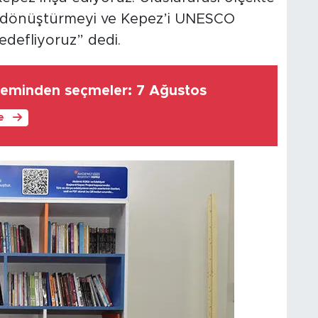
e dönüştürmeyi ve Kepez’i UNESCO
defliyoruz” dedi.
eminden seçmeler: 7 Ağustos
le