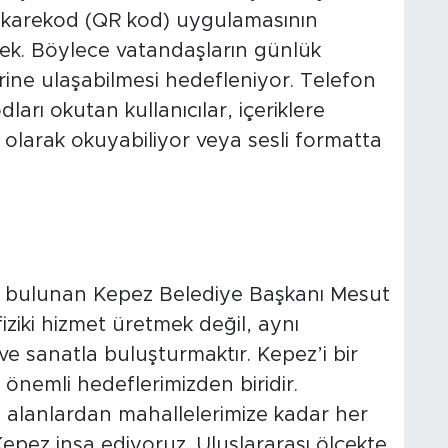
e karekod (QR kod) uygulamasının
ecek. Böylece vatandaşların günlük
rine ulaşabilmesi hedefleniyor. Telefon
arı okutan kullanıcılar, içeriklere
n olarak okuyabiliyor veya sesli formatta
de bulunan Kepez Belediye Başkanı Mesut
iziki hizmet üretmek değil, aynı
ve sanatla buluşturmaktır. Kepez’i bir
önemli hedeflerimizden biridir.
 alanlardan mahallelerimize kadar her
epez inşa ediyoruz. Uluslararası ölçekte