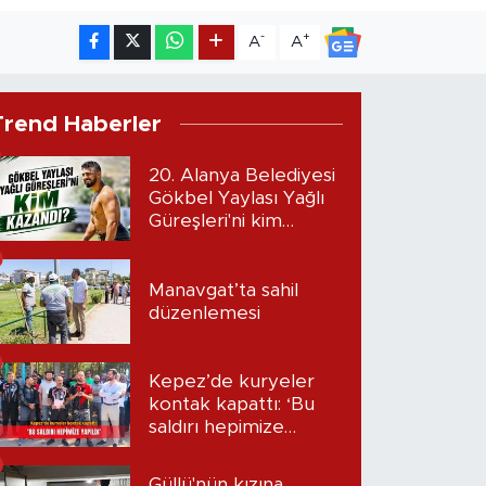
-
+
A
A
Trend Haberler
20. Alanya Belediyesi
Gökbel Yaylası Yağlı
Güreşleri'ni kim
kazandı?
Manavgat’ta sahil
düzenlemesi
Kepez’de kuryeler
kontak kapattı: ‘Bu
saldırı hepimize
yapıldı’
Güllü'nün kızına