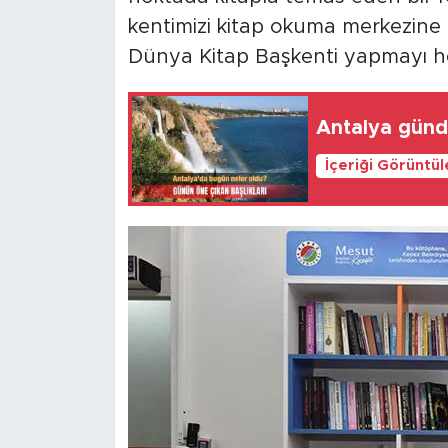
kentimizi kitap okuma merkezin
Dünya Kitap Başkenti yapmayı he
Antalya günd
İçeriği Görüntü