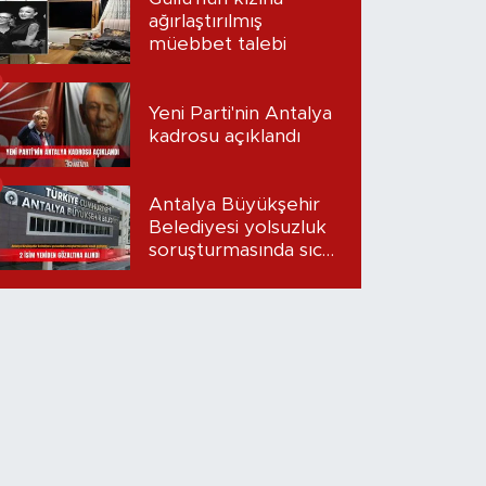
ağırlaştırılmış
müebbet talebi
Yeni Parti'nin Antalya
kadrosu açıklandı
Antalya Büyükşehir
Belediyesi yolsuzluk
soruşturmasında sıcak
gelişme: 2 isim
yeniden gözaltına
alındı