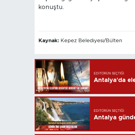
konuştu.
Kaynak:
Kepez Belediyesi/Bülten
EDITÖRÜN SEÇTIĞI
Antalya'da ele
EDITÖRÜN SEÇTIĞI
Antalya günd