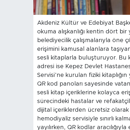
Akdeniz Kültür ve Edebiyat Başke
okuma alışkanlığı kentin dört bir y
belediyecilik çalışmalarıyla öne çı
erişimini kamusal alanlara taşıy
sesli kitaplarla buluşturuyor. Bu 
adresi ise Kepez Devlet Hastane
Servisi’ne kurulan fiziki kitaplığı
QR kod panoları sayesinde vatand
sesli kitap içeriklerine kolayca e
sürecindeki hastalar ve refakatç
dijital içeriklerden ücretsiz olara
hemodiyaliz servisiyle sınırlı ka
yayılırken, QR kodlar aracılığıyla