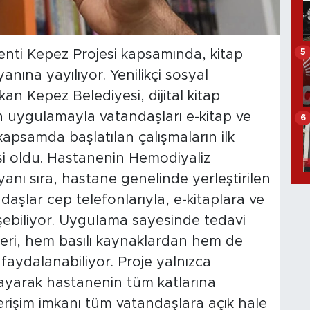
5
nti Kepez Projesi kapsamında, kitap
anına yayılıyor. Yenilikçi sosyal
kan Kepez Belediyesi, dijital kitap
an uygulamayla vatandaşları e-kitap ve
6
kapsamda başlatılan çalışmaların ilk
si oldu. Hastanenin Hemodiyaliz
n yanı sıra, hastane genelinde yerleştirilen
aşlar cep telefonlarıyla, e-kitaplara ve
rişebiliyor. Uygulama sayesinde tedavi
ileri, hem basılı kaynaklardan hem de
k faydalanabiliyor. Proje yalnızca
lmayarak hastanenin tüm katlarına
 erişim imkanı tüm vatandaşlara açık hale