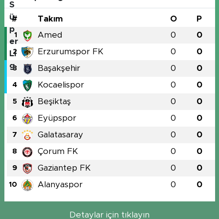
#
Takım
O
P
Amed
0
0
1
Erzurumspor FK
0
0
2
Başakşehir
0
0
3
Kocaelispor
0
0
4
Beşiktaş
0
0
5
Eyüpspor
0
0
6
Galatasaray
0
0
7
Çorum FK
0
0
8
Gaziantep FK
0
0
9
Alanyaspor
0
0
10
Detaylar için tıklayın