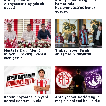
Antalyaspor ve
Antalyaspor, 1. Lig’in ilk
Alanyaspor'a ay-yıldızlı
haftasında
davet!
Keçiörengücü’nü konuk
edecek
Mustafa Ergün’den 5
Trabzonspor, Salah
milyon Euro çıkışı: Parası
anlaşmasını duyurdu
olan gelsin!
Kerem Kayaarası’nın yeni
Antalyaspor-Keçiörengücü
adresi Bodrum FK oldu!
maçının hakemi belli oldu!