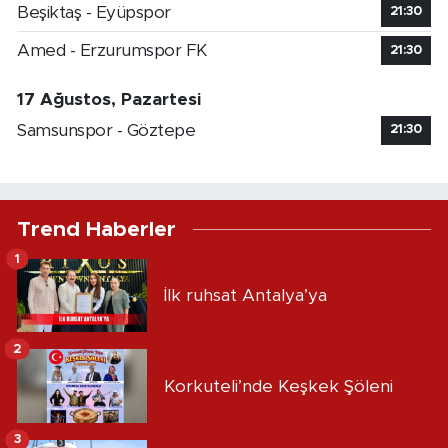
Beşiktaş - Eyüpspor
21:30
Amed - Erzurumspor FK
21:30
17 Ağustos, Pazartesi
Samsunspor - Göztepe
21:30
Trend Haberler
1
İlk ruhsat Antalya’ya
2
Korkuteli’nde Keşkek Şöleni
3