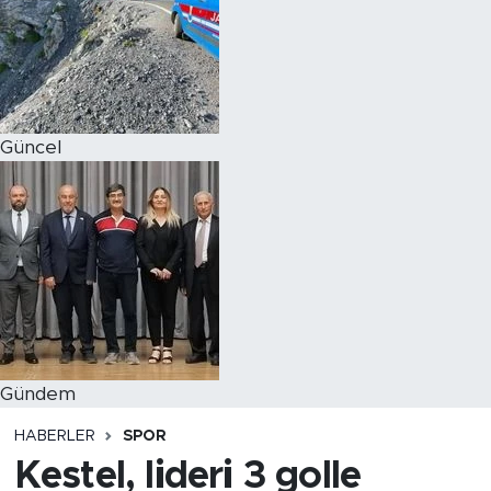
Magazin
Özel Haber
Güncel
Politika
Resmi İlanlar
Sağlık
Spor
Turizm
Gündem
HABERLER
SPOR
Kestel, lideri 3 golle