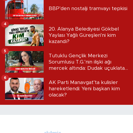
BBP’den nostalji tramvayı tepkisi
4
20. Alanya Belediyesi Gökbel
Yaylası Yağlı Güreşleri'ni kim
kazandı?
5
Tutuklu Gençlik Merkezi
Sorumlusu T.G.’nin ilişki ağı
mercek altında: Dudak uçuklatan
iddialar!
6
AK Parti Manavgat’ta kulisler
hareketlendi: Yeni başkan kim
olacak?