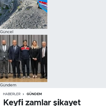
Magazin
Özel Haber
Güncel
Politika
Resmi İlanlar
Sağlık
Spor
Turizm
Gündem
HABERLER
GÜNDEM
Keyfi zamlar şikayet