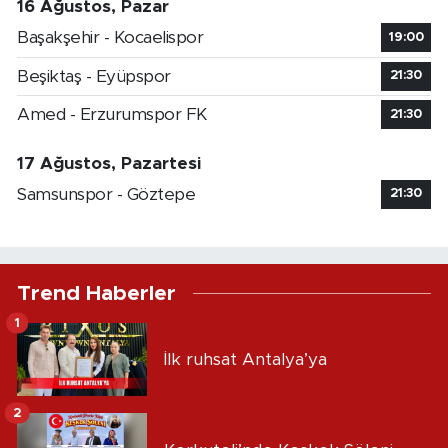
16 Ağustos, Pazar
Başakşehir - Kocaelispor
19:00
Beşiktaş - Eyüpspor
21:30
Amed - Erzurumspor FK
21:30
17 Ağustos, Pazartesi
Samsunspor - Göztepe
21:30
Trend Haberler
1
İlk ruhsat Antalya’ya
2