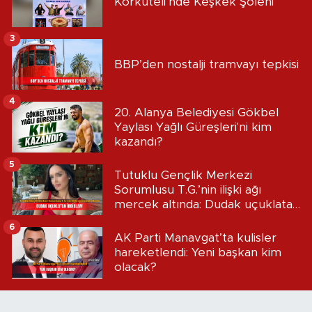
Korkuteli’nde Keşkek Şöleni
3
BBP’den nostalji tramvayı tepkisi
4
20. Alanya Belediyesi Gökbel
Yaylası Yağlı Güreşleri'ni kim
kazandı?
5
Tutuklu Gençlik Merkezi
Sorumlusu T.G.’nin ilişki ağı
mercek altında: Dudak uçuklatan
iddialar!
6
AK Parti Manavgat’ta kulisler
hareketlendi: Yeni başkan kim
olacak?