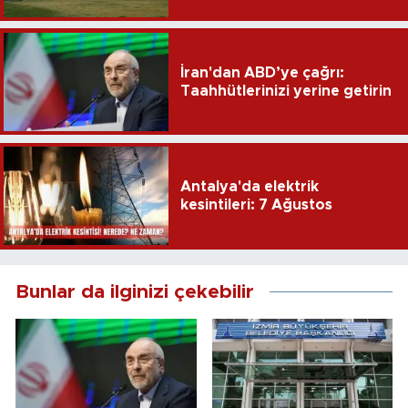
İran'dan ABD’ye çağrı:
Taahhütlerinizi yerine getirin
Antalya'da elektrik
kesintileri: 7 Ağustos
Bunlar da ilginizi çekebilir