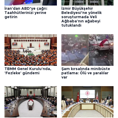
İran'dan ABD’ye çağrı:
İzmir Büyükşehir
Taahhütlerinizi yerine
Belediyesi’ne yönelik
getirin
soruşturmada Veli
Ağbaba'nın ağabeyi
tutuklandı
TBMM Genel Kurulu'nda,
Şam kırsalında minibüste
'Fezleke' gündemi
patlama: Ölü ve yaralılar
var