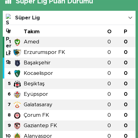
Süper Lig Puan Durumu
Süper Lig
#
Takım
O
P
Amed
0
0
1
Erzurumspor FK
0
0
2
Başakşehir
0
0
3
Kocaelispor
0
0
4
Beşiktaş
0
0
5
Eyüpspor
0
0
6
Galatasaray
0
0
7
Çorum FK
0
0
8
Gaziantep FK
0
0
9
Alanyaspor
0
0
10