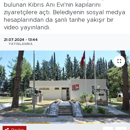
bulunan Kıbrıs Anı Evi’nin kapılarını
Magazin
ziyaretçilere açtı. Belediyenin sosyal medya
hesaplarından da şanlı tarihe yakışır bir
Özel Haber
video yayınlandı.
Politika
21.07.2024 - 13:44
YAYINLANMA
Resmi İlanlar
Sağlık
Spor
Turizm