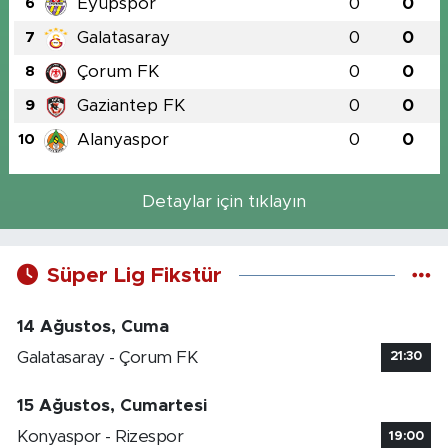
Eyüpspor
0
0
6
Galatasaray
0
0
7
Çorum FK
0
0
8
Gaziantep FK
0
0
9
Alanyaspor
0
0
10
Detaylar için tıklayın
Süper Lig Fikstür
14 Ağustos, Cuma
Galatasaray - Çorum FK
21:30
15 Ağustos, Cumartesi
Konyaspor - Rizespor
19:00