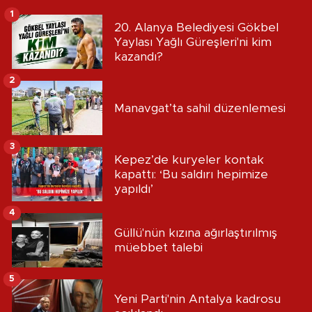
1
20. Alanya Belediyesi Gökbel
Yaylası Yağlı Güreşleri'ni kim
kazandı?
2
Manavgat’ta sahil düzenlemesi
3
Kepez’de kuryeler kontak
kapattı: ‘Bu saldırı hepimize
yapıldı’
4
Güllü'nün kızına ağırlaştırılmış
müebbet talebi
5
Yeni Parti'nin Antalya kadrosu