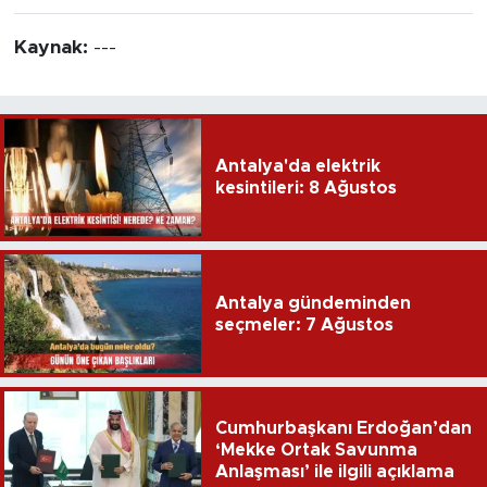
Kaynak:
---
Antalya'da elektrik
kesintileri: 8 Ağustos
Antalya gündeminden
seçmeler: 7 Ağustos
Cumhurbaşkanı Erdoğan’dan
‘Mekke Ortak Savunma
Anlaşması’ ile ilgili açıklama