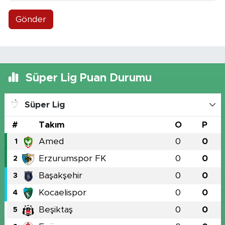
Gönder
Süper Lig Puan Durumu
Süper Lig
#
Takım
O
P
Amed
0
0
1
Erzurumspor FK
0
0
2
Başakşehir
0
0
3
Kocaelispor
0
0
4
Beşiktaş
0
0
5