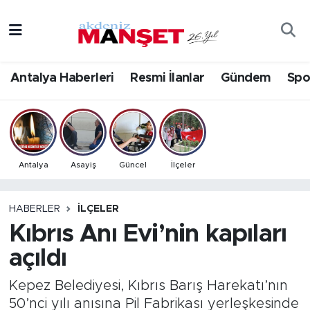
Asayiş
Antalya Nöbetçi Eczaneler
Antalya Haberleri
Resmi İlanlar
Gündem
Spo
Bilim & Teknoloji
Antalya Hava Durumu
Eğitim
Antalya Namaz Vakitleri
Ekonomi
Antalya Trafik Yoğunluk Haritası
Antalya
Asayiş
Güncel
İlçeler
Güncel
Süper Lig Puan Durumu ve Fikstür
HABERLER
İLÇELER
Kıbrıs Anı Evi’nin kapıları
Gündem
Tüm Manşetler
açıldı
İlçeler
Son Dakika Haberleri
Kepez Belediyesi, Kıbrıs Barış Harekatı’nın
Kültür- Sanat
Haber Arşivi
50’nci yılı anısına Pil Fabrikası yerleşkesinde