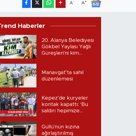
-
+
A
A
Trend Haberler
20. Alanya Belediyesi
Gökbel Yaylası Yağlı
Güreşleri'ni kim
kazandı?
Manavgat’ta sahil
düzenlemesi
Kepez’de kuryeler
kontak kapattı: ‘Bu
saldırı hepimize
yapıldı’
Güllü'nün kızına
ağırlaştırılmış