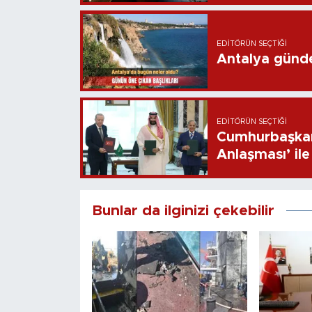
EDITÖRÜN SEÇTIĞI
Antalya günd
EDITÖRÜN SEÇTIĞI
Cumhurbaşkan
Anlaşması’ ile 
Bunlar da ilginizi çekebilir