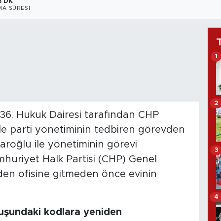
3 DK
A SÜRESI
1
2
36. Hukuk Dairesi tarafından CHP
le parti yönetiminin tedbiren görevden
daroğlu ile yönetiminin görevi
3
mhuriyet Halk Partisi (CHP) Genel
den ofisine gitmeden önce evinin
4
luşundaki kodlara yeniden