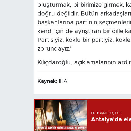
oluşturmak, birbirimize girmek, 
doğru değildir. Bütün arkadaşlarım
başkanlarına partinin seçmenlerin
kendi için de ayrıştıran bir dille
Partisiyiz, köklü bir partiyiz, kök
zorundayız."
Kılıçdaroğlu, açıklamalarının ardı
Kaynak:
İHA
EDITÖRÜN SEÇTIĞI
Antalya'da ele