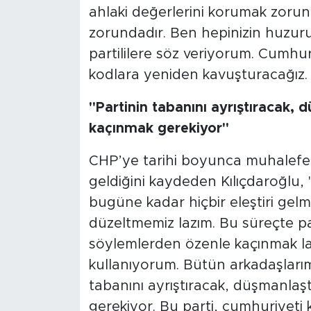
ahlaki değerlerini korumak zoru
zorundadır. Ben hepinizin huzur
partililere söz veriyorum. Cumhur
kodlara yeniden kavuşturacağız. 
"Partinin tabanını ayrıştıracak,
kaçınmak gerekiyor"
CHP’ye tarihi boyunca muhalefett
geldiğini kaydeden Kılıçdaroğlu, "P
bugüne kadar hiçbir eleştiri gelme
düzeltmemiz lazım. Bu süreçte par
söylemlerden özenle kaçınmak laz
kullanıyorum. Bütün arkadaşlarım
tabanını ayrıştıracak, düşmanla
gerekiyor. Bu parti, cumhuriyeti k