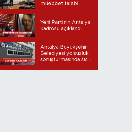
müebbet talebi
Yeni Parti'nin Antalya
kadrosu açıklandı
Antalya Büyükşehir
Belediyesi yolsuzluk
soruşturmasında sıcak
gelişme: 2 isim
yeniden gözaltına
alındı