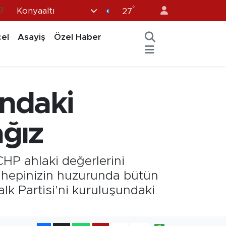
7
°
Konyaaltı
27
8
el
Asayiş
Özel Haber
2
8
9
undaki
4
ğız
HP ahlaki değerlerini
 hepinizin huzurunda bütün
lk Partisi’ni kuruluşundaki