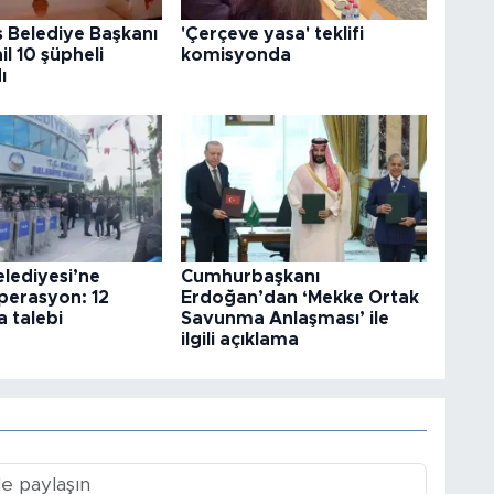
 Belediye Başkanı
'Çerçeve yasa' teklifi
il 10 şüpheli
komisyonda
ı
elediyesi’ne
Cumhurbaşkanı
perasyon: 12
Erdoğan’dan ‘Mekke Ortak
 talebi
Savunma Anlaşması’ ile
ilgili açıklama