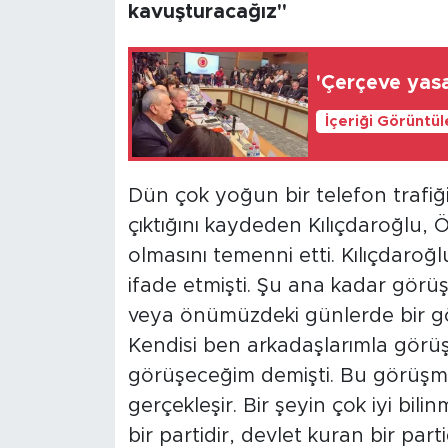
kavuşturacağız"
'Çerçeve yasa
İçeriği Görüntü
Dün çok yoğun bir telefon trafiği
çıktığını kaydeden Kılıçdaroğlu, Ö
olmasını temenni etti. Kılıçdaro
ifade etmişti. Şu ana kadar gör
veya önümüzdeki günlerde bir gör
Kendisi ben arkadaşlarımla görü
görüşeceğim demişti. Bu görüşm
gerçekleşir. Bir şeyin çok iyi bil
bir partidir, devlet kuran bir part