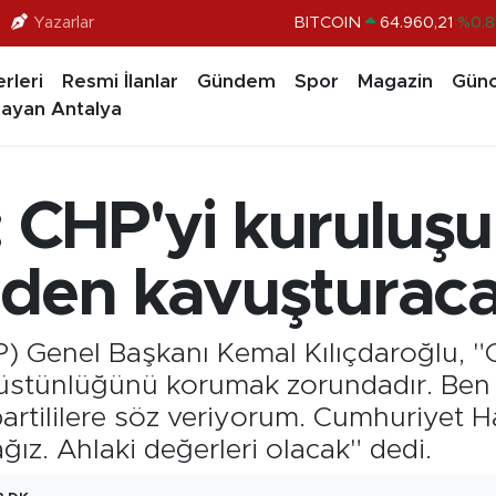
BITCOIN
64.960,21
%0.8
Yazarlar
DOLAR
47,7436
%0.1
rleri
Resmi İlanlar
Gündem
Spor
Magazin
Günc
EURO
55,2510
%0.3
ayan Antalya
STERLİN
64,4811
%0.3
GRAM ALTIN
6648.99
%2.5
: CHP'yi kuruluş
BİST100
13.779
%-1
iden kavuşturaca
) Genel Başkanı Kemal Kılıçdaroğlu, "C
 üstünlüğünü korumak zorundadır. Ben
artililere söz veriyorum. Cumhuriyet Ha
ız. Ahlaki değerleri olacak" dedi.