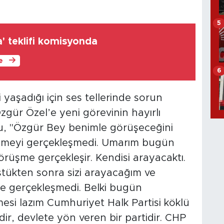
5
' teklifi komisyonda
le
6
 yaşadığı için ses tellerinde sorun
zgür Özel’e yeni görevinin hayırlı
ğlu, "Özgür Bey benimle görüşeceğini
üşmeyi gerçekleşmedi. Umarım bugün
üşme gerçekleşir. Kendisi arayacaktı.
ştükten sonra sizi arayacağım ve
e gerçekleşmedi. Belki bugün
inmesi lazım Cumhuriyet Halk Partisi köklü
idir, devlete yön veren bir partidir. CHP