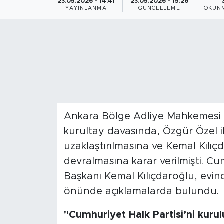
23.05.2026 - 14:41
23.05.2026 - 15:26
YAYINLANMA
GÜNCELLEME
OKUNM
Magazin
Özel Haber
Politika
Resmi İlanlar
Ankara Bölge Adliye Mahkemesi 
Sağlık
kurultay davasında, Özgür Özel i
Spor
uzaklaştırılmasına ve Kemal Kılıç
devralmasına karar verilmişti. Cu
Turizm
Başkanı Kemal Kılıçdaroğlu, evin
önünde açıklamalarda bulundu.
"Cumhuriyet Halk Partisi’ni kuru