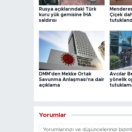
Rusya açıklarındaki Türk
Menderes
kuru yük gemisine İHA
Çiçek dah
saldırısı
tutukland
DMM'den Mekke Ortak
Avcılar B
Savunma Anlaşması'na dair
yönelik o
açıklama
tutuklama
Yorumlar