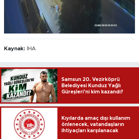
Kaynak:
İHA
Samsun 20. Vezirköprü
Belediyesi Kunduz Yağlı
Güreşleri’ni kim kazandı?
Kıyılarda amaç dışı kullanım
önlenecek, vatandaşların
ihtiyaçları karşılanacak