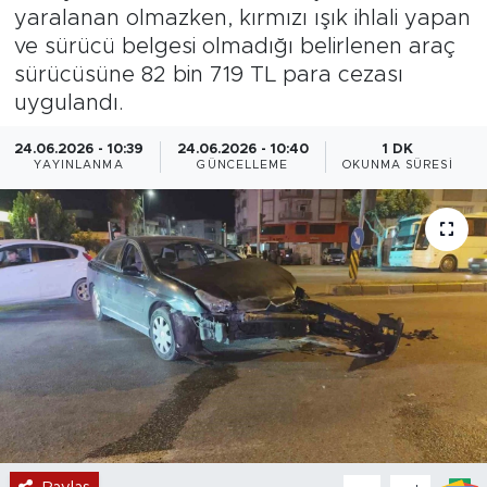
yaralanan olmazken, kırmızı ışık ihlali yapan
Magazin
ve sürücü belgesi olmadığı belirlenen araç
sürücüsüne 82 bin 719 TL para cezası
Özel Haber
uygulandı.
Politika
24.06.2026 - 10:39
24.06.2026 - 10:40
1 DK
YAYINLANMA
GÜNCELLEME
OKUNMA SÜRESI
Resmi İlanlar
Sağlık
Spor
Turizm