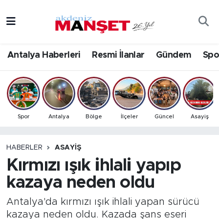
Asayiş
Antalya Nöbetçi Eczaneler
Antalya Haberleri
Resmi İlanlar
Gündem
Spo
Bilim & Teknoloji
Antalya Hava Durumu
Eğitim
Antalya Namaz Vakitleri
Ekonomi
Antalya Trafik Yoğunluk Haritası
Spor
Antalya
Bölge
İlçeler
Güncel
Asayiş
Güncel
Süper Lig Puan Durumu ve Fikstür
HABERLER
ASAYIŞ
Kırmızı ışık ihlali yapıp
Gündem
Tüm Manşetler
kazaya neden oldu
İlçeler
Son Dakika Haberleri
Antalya'da kırmızı ışık ihlali yapan sürücü
Kültür- Sanat
Haber Arşivi
kazaya neden oldu. Kazada şans eseri