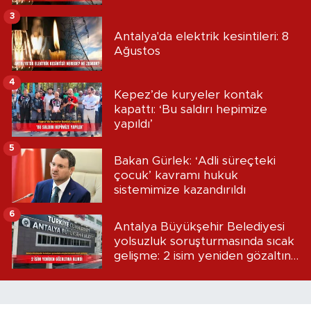
3
Antalya'da elektrik kesintileri: 8
Ağustos
4
Kepez’de kuryeler kontak
kapattı: ‘Bu saldırı hepimize
yapıldı’
5
Bakan Gürlek: ‘Adli süreçteki
çocuk’ kavramı hukuk
sistemimize kazandırıldı
6
Antalya Büyükşehir Belediyesi
yolsuzluk soruşturmasında sıcak
gelişme: 2 isim yeniden gözaltına
alındı