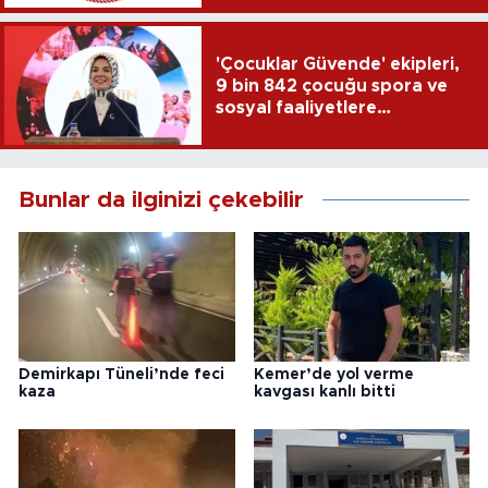
'Çocuklar Güvende' ekipleri,
9 bin 842 çocuğu spora ve
sosyal faaliyetlere
yönlendirdi
Bunlar da ilginizi çekebilir
Demirkapı Tüneli’nde feci
Kemer’de yol verme
kaza
kavgası kanlı bitti