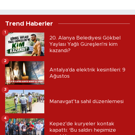
Trend Haberler
1
20. Alanya Belediyesi Gökbel
Yaylası Yağlı Güreşleri'ni kim
kazandı?
2
Antalya'da elektrik kesintileri: 9
Ağustos
3
Manavgat’ta sahil düzenlemesi
4
Kepez’de kuryeler kontak
kapattı: ‘Bu saldırı hepimize