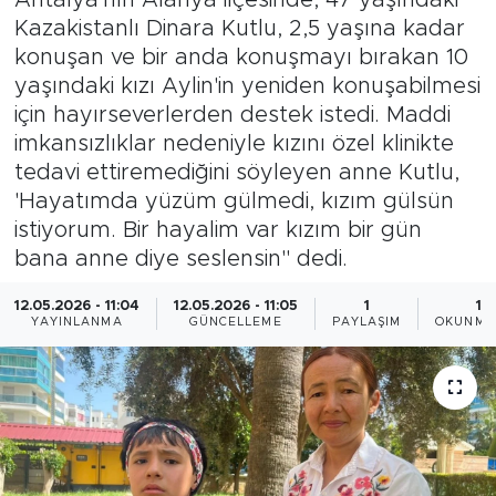
Kazakistanlı Dinara Kutlu, 2,5 yaşına kadar
Magazin
konuşan ve bir anda konuşmayı bırakan 10
yaşındaki kızı Aylin'in yeniden konuşabilmesi
Özel Haber
için hayırseverlerden destek istedi. Maddi
imkansızlıklar nedeniyle kızını özel klinikte
Politika
tedavi ettiremediğini söyleyen anne Kutlu,
'Hayatımda yüzüm gülmedi, kızım gülsün
Resmi İlanlar
istiyorum. Bir hayalim var kızım bir gün
bana anne diye seslensin'' dedi.
Sağlık
12.05.2026 - 11:04
12.05.2026 - 11:05
1
1 
Spor
YAYINLANMA
GÜNCELLEME
PAYLAŞIM
OKUNMA
Turizm