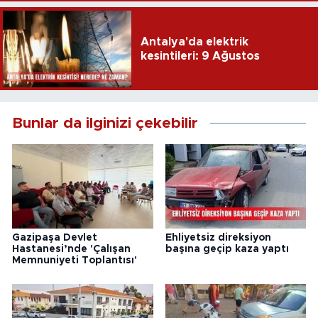
Antalya'da elektrik
kesintileri: 9 Ağustos
Bunlar da ilginizi çekebilir
Gazipaşa Devlet
Ehliyetsiz direksiyon
Hastanesi’nde 'Çalışan
başına geçip kaza yaptı
Memnuniyeti Toplantısı'