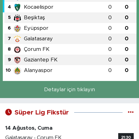
Kocaelispor
0
0
4
Beşiktaş
0
0
5
Eyüpspor
0
0
6
Galatasaray
0
0
7
Çorum FK
0
0
8
Gaziantep FK
0
0
9
Alanyaspor
0
0
10
Detaylar için tıklayın
Süper Lig Fikstür
14 Ağustos, Cuma
Galatasaray - Çorum FK
21:30