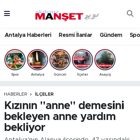
Asayiş
Antalya Nöbetçi Eczaneler
Antalya Haberleri
Resmi İlanlar
Gündem
Spo
Bilim & Teknoloji
Antalya Hava Durumu
Eğitim
Antalya Namaz Vakitleri
Ekonomi
Antalya Trafik Yoğunluk Haritası
Spor
Antalya
Güncel
İlçeler
Asayiş
Güncel
Süper Lig Puan Durumu ve Fikstür
HABERLER
İLÇELER
Kızının "anne" demesini
Gündem
Tüm Manşetler
bekleyen anne yardım
İlçeler
Son Dakika Haberleri
bekliyor
Kültür- Sanat
Haber Arşivi
Antalya'nın Alanya ilçesinde, 47 yaşındaki