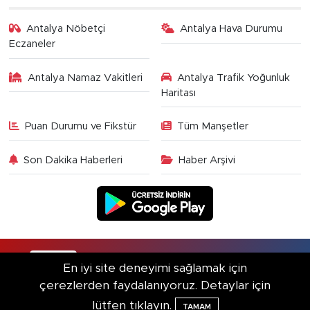
Antalya Nöbetçi
Antalya Hava Durumu
Eczaneler
Antalya Namaz Vakitleri
Antalya Trafik Yoğunluk
Haritası
Puan Durumu ve Fikstür
Tüm Manşetler
Son Dakika Haberleri
Haber Arşivi
RSS
Copyright © 2025. Her hakkı saklıdır.
En iyi site deneyimi sağlamak için
çerezlerden faydalanıyoruz. Detaylar için
Haber Yazılımı:
TE Bilişim
lütfen tıklayın.
TAMAM