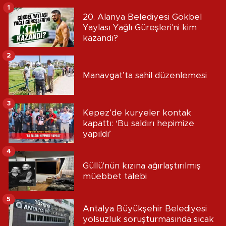
1
20. Alanya Belediyesi Gökbel
Yaylası Yağlı Güreşleri'ni kim
kazandı?
2
Manavgat’ta sahil düzenlemesi
3
Kepez’de kuryeler kontak
kapattı: ‘Bu saldırı hepimize
yapıldı’
4
Güllü'nün kızına ağırlaştırılmış
müebbet talebi
5
Antalya Büyükşehir Belediyesi
yolsuzluk soruşturmasında sıcak