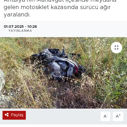
gelen motosiklet kazasında sürücü ağır
Magazin
yaralandı.
Özel Haber
01.07.2025 - 10:26
YAYINLANMA
Politika
Resmi İlanlar
Sağlık
Spor
Turizm
Paylaş
-
+
A
A