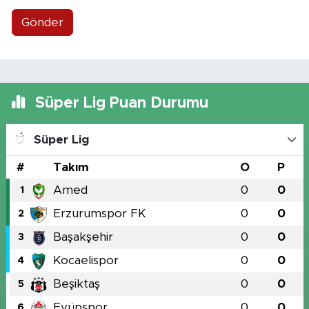
Gönder
Süper Lig Puan Durumu
Süper Lig
#
Takım
O
P
Amed
0
0
1
Erzurumspor FK
0
0
2
Başakşehir
0
0
3
Kocaelispor
0
0
4
Beşiktaş
0
0
5
Eyüpspor
0
0
6