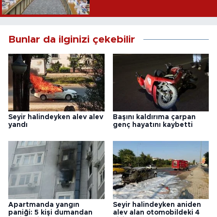
Bunlar da ilginizi çekebilir
Seyir halindeyken alev alev
Başını kaldırıma çarpan
yandı
genç hayatını kaybetti
Apartmanda yangın
Seyir halindeyken aniden
paniği: 5 kişi dumandan
alev alan otomobildeki 4