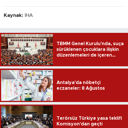
Kaynak:
İHA
TBMM Genel Kurulu'nda, suça
sürüklenen çocuklara ilişkin
düzenlemeleri de içeren
teklifin 6 maddesi kabul
edildi
Antalya'da nöbetçi
eczaneler: 8 Ağustos
Terörsüz Türkiye yasa teklifi
Komisyon'dan geçti