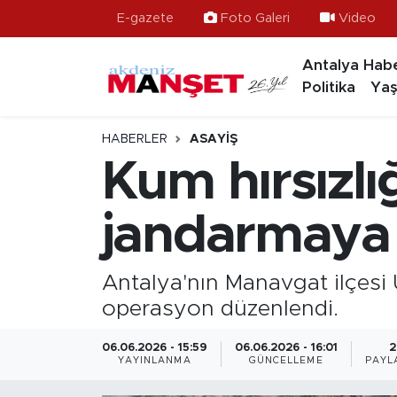
E-gazete
Foto Galeri
Video
Antalya Habe
Asayiş
Hava Durumu
Politika
Yaş
Bilim & Teknoloji
Trafik Durumu
HABERLER
ASAYIŞ
Eğitim
Süper Lig Puan Durumu ve Fikstür
Kum hırsızlı
Ekonomi
Tüm Manşetler
jandarmaya 
Güncel
Son Dakika Haberleri
Antalya'nın Manavgat ilçesi 
Gündem
Haber Arşivi
operasyon düzenlendi.
İlçeler
06.06.2026 - 15:59
06.06.2026 - 16:01
2
YAYINLANMA
GÜNCELLEME
PAYL
Kültür- Sanat