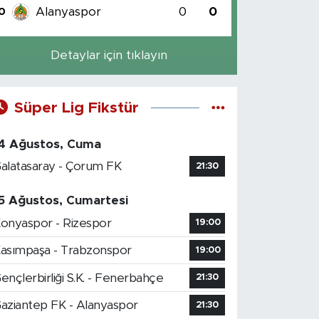
Alanyaspor
0
0
0
Detaylar için tıklayın
Süper Lig Fikstür
4 Ağustos, Cuma
alatasaray - Çorum FK
21:30
5 Ağustos, Cumartesi
onyaspor - Rizespor
19:00
asımpaşa - Trabzonspor
19:00
ençlerbirliği S.K. - Fenerbahçe
21:30
aziantep FK - Alanyaspor
21:30