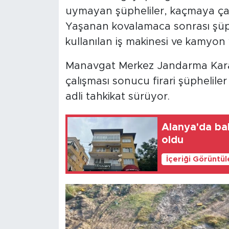
uymayan şüpheliler, kaçmaya çalış
Yaşanan kovalamaca sonrası şüph
kullanılan iş makinesi ve kamyon 
Manavgat Merkez Jandarma Karak
çalışması sonucu firari şüpheliler 
adli tahkikat sürüyor.
Alanya'da ba
oldu
İçeriği Görüntü