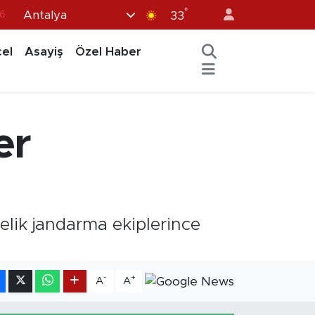
°
Antalya
33
7
1
el
Asayiş
Özel Haber
2
12
4
er
elik jandarma ekiplerince
-
+
A
A