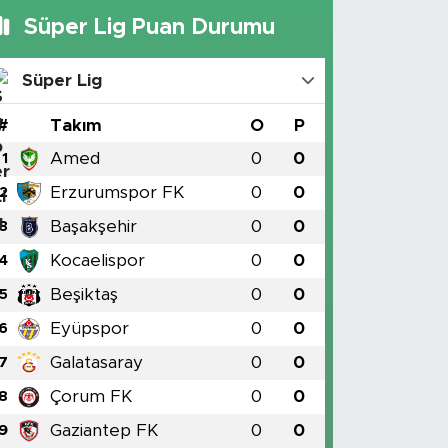
Süper Lig Puan Durumu
Süper Lig
#
Takım
O
P
Amed
0
0
1
Erzurumspor FK
0
0
2
Başakşehir
0
0
3
Kocaelispor
0
0
4
Beşiktaş
0
0
5
Eyüpspor
0
0
6
Galatasaray
0
0
7
Çorum FK
0
0
8
Gaziantep FK
0
0
9