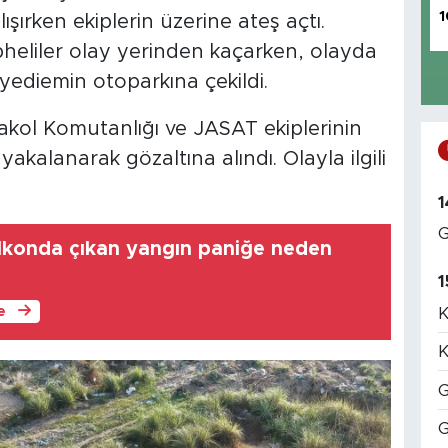
1
ırken ekiplerin üzerine ateş açtı.
eliler olay yerinden kaçarken, olayda
yediemin otoparkına çekildi.
ol Komutanlığı ve JASAT ekiplerinin
yakalanarak gözaltına alındı. Olayla ilgili
1
G
lkonda çıkan yangın paniğe neden
1
le
K
K
G
G