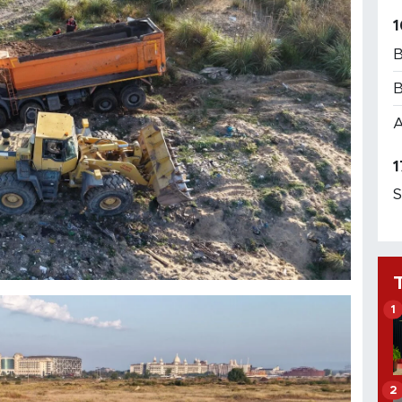
1
B
B
A
1
S
1
2