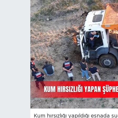
Magazin
Özel Haber
Politika
Resmi İlanlar
Sağlık
Spor
Turizm
Kum hırsızlığı yapıldığı esnada s