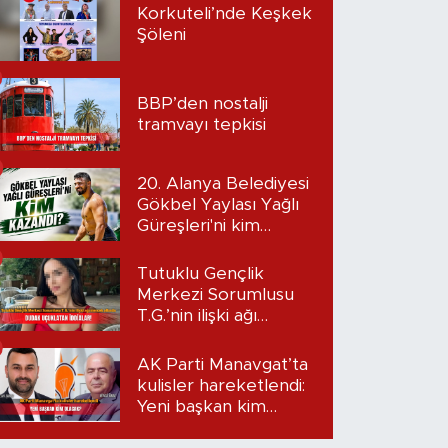
Korkuteli’nde Keşkek
Şöleni
BBP’den nostalji
tramvayı tepkisi
20. Alanya Belediyesi
Gökbel Yaylası Yağlı
Güreşleri'ni kim
kazandı?
Tutuklu Gençlik
Merkezi Sorumlusu
T.G.’nin ilişki ağı
mercek altında:
Dudak uçuklatan
AK Parti Manavgat’ta
iddialar!
kulisler hareketlendi:
Yeni başkan kim
olacak?