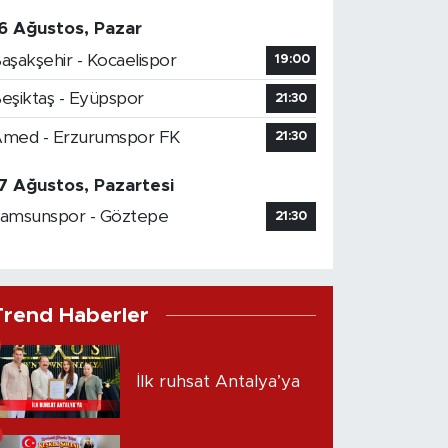
6 Ağustos, Pazar
aşakşehir - Kocaelispor
19:00
eşiktaş - Eyüpspor
21:30
med - Erzurumspor FK
21:30
7 Ağustos, Pazartesi
amsunspor - Göztepe
21:30
Trend Haberler
İlk ruhsat Antalya’ya