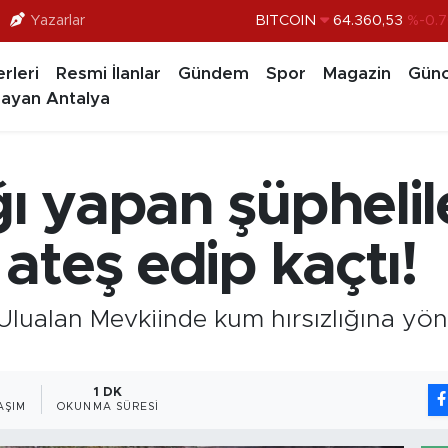
Yazarlar
DOLAR
47,7069
%0.1
EURO
55,0265
%0.0
rleri
Resmi İlanlar
Gündem
Spor
Magazin
Günc
ayan Antalya
STERLİN
64,1897
%0.0
GRAM ALTIN
6618.49
%2.
BİST100
13.887
%6
ğı yapan şüphelil
ateş edip kaçtı!
Ulualan Mevkiinde kum hırsızlığına yön
1 DK
AŞIM
OKUNMA SÜRESI