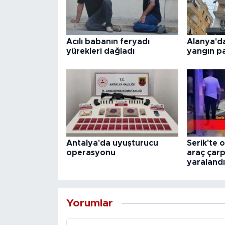
Acılı babanın feryadı
Alanya'd
yürekleri dağladı
yangın p
Antalya'da uyuşturucu
Serik'te 
operasyonu
araç çarpı
yaralandı
Yorumlar