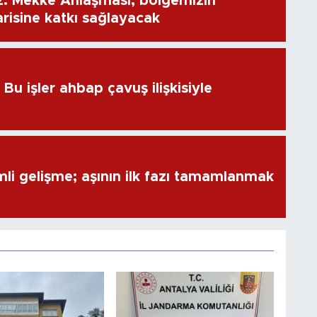
: Mekke Anlaşması, bölgemizin
risine katkı sağlayacak
u işler ahbap çavuş ilişkisiyle
i gelişme; aşının ilk fazı tamamlanmak