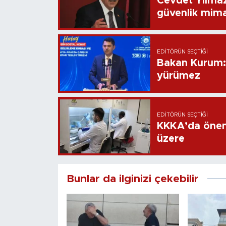
Cevdet Yılmaz
güvenlik mima
EDITÖRÜN SEÇTIĞI
Bakan Kurum: B
yürümez
EDITÖRÜN SEÇTIĞI
KKKA’da öneml
üzere
Bunlar da ilginizi çekebilir